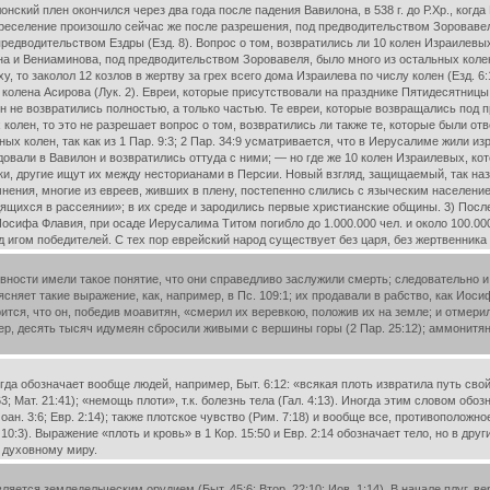
ский плен окончился через два года после падения Вавилона, в 538 г. до Р.Хр., когда К
еселение произошло сейчас же после разрешения, под предводительством Зоровавеля; 
редводительством Ездры (Езд. 8). Вопрос о том, возвратились ли 10 колен Израилевых
а и Вениаминова, под предводительством Зоровавеля, было много из остальных колен. 
 то заколол 12 козлов в жертву за грех всего дома Израилева по числу колен (Езд. 6:
колена Асирова (Лук. 2). Евреи, которые присутствовали на празднике Пятидесятницы 
лен не возвратились полностью, а только частью. Те евреи, которые возвращались под 
колен, то это не разрешает вопрос о том, возвратились ли также те, которые были от
ых колен, так как из 1 Пар. 9:3; 2 Пар. 34:9 усматривается, что в Иерусалиме жили
довали в Вавилон и возвратились оттуда с ними; — но где же 10 колен Израилевых, 
и, другие ищут их между несторианами в Персии. Новый взгляд, защищаемый, так наз
мнения, многие из евреев, живших в плену, постепенно слились с языческим населени
ихся в рассеянии»; в их среде и зародились первые христианские общины. 3) Последни
осифа Флавия, при осаде Иерусалима Титом погибло до 1.000.000 чел. и около 100.00
д игом победителей. С тех пор еврейский народ существует без царя, без жертвенника 
евности имели такое понятие, что они справедливо заслужили смерть; следовательно 
ясняет такие выражение, как, например, в Пс. 109:1; их продавали в рабство, как Иос
ся, что он, победив моавитян, «смерил их веревкою, положив их на земле; и отмерил 
р, десять тысяч идумеян сбросили живыми с вершины горы (2 Пар. 25:12); аммонитян 
а обозначает вообще людей, например, Быт. 6:12: «всякая плоть извратила путь свой на 
; Мат. 21:41); «немощь плоти», т.к. болезнь тела (Гал. 4:13). Иногда этим словом обо
Иоан. 3:6; Евр. 2:14); также плотское чувство (Рим. 7:18) и вообще все, противополо
р. 10:3). Выражение «плоть и кровь» в 1 Кор. 15:50 и Евр. 2:14 обозначает тело, но в др
 духовному миру.
ется земледельческим орудием (Быт. 45:6; Втор. 22:10; Иов. 1:14). В начале плуг, в