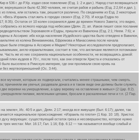
ир в 536 г. до Р.Хр. издал свое повеление (Езд. 1: 2 и дал.). Народ стал возвращаться
вернувшихся было 42.360 человек, не считая рабов и рабынь (Езд. 2:2,64 и дал. );
 из плена, или остались там, решается различно. По сведениям из Езд. 2 некоторые
«Весь Израиль стал жить в городах своих» (Езд. 2:70). И когда Ездра по
17; 8:35). Остаток от 10 колен сохранился даже до времен Нового Завета; это видно,
собрались из всякого народа под небесами (Деян. 2); ап. Иаков пишет свое послание
предводительством Зоровавеля и Ездры, пришли из Вавилона (Езд. 2:1; Неем. 7:6); и
ведены в Ассирию: ибо когда население Иудейского царства было отведено в Вавилон,
 израильтяне из колена Вениаминова, Ефремова и Манассиина после начала
которые были отведены в Ассирию и Мидию? Некоторые исследователи предполагают,
ываемыми, англо-израильтянами, состоит в том, что англичане являются потомками
ем. Часть же из них сохранила национальные особенности, не возвращаясь домой:
й плен иудеев в 70 г., после того, как они отвергли Христа и отказались от
0 было выселено в Римскую империю, где они проливали свою кровь на
и без жертвоприношений (Ос. 3:44).
и все мучения, которым их подвергали, считались менее страшными, чем смерть.
ифа; причиняли им увечья; раздевали донага и в таком виде они должны были служить
две веревки на умерщвление, а одну веревку на оставление в живых» (2 Цар. 8:2).
умерщвляли пилами, железными цепами, бросали в раскаленные печи и т.п. (2 Пар.
земле», Ис. 40:5 и дал.; Деян. 2:17; иногда все живущее (Быт. 6:17); далее, так
значается национальное происхождение: «Израиль по плоти» (1 Кор. 10: 18). Христос
жное духу верующих: существующий остаток греха и несовершенство, которое нужно
угих трех местах: Мат. 16:17; Гал. 1:16; Еф. 6:12 — так называется вообще слабый и
ероятно, представлял часть древесного ствола с двумя отходящими в стороны