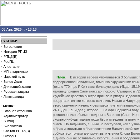
08 Авг, 2026 г. - 13:13
РУБРИКИ
·
Богословие
·
История РПЦЗ
·
РПЦЗ(В)
·
РосПЦ
·
Апостасия
·
МП в картинках
·
Царский путь
Плен.
В истории евреев упоминается 3 больших пле
·
Белое Дело
подверженное нападению, влиянию окружающих язычес
·
Дни нашей жизни
(около 770 г. до Р.Хр.) взял большую дань (4Цар. 15:1
·
наконец пришел Салманассар, покорил Самарию в 721 
Русская защита
·
Иудейское царство быстро пришло в упадок. Идолосл
Литстраница
представителями которых являлись Нехао и Навуходоно
этого сражения начался семидесятилетний вавилонский
~Меню~
24:1; Дан. 1:1 и дал.), второе — на одиннадцатом год
·
Главная страница
ремесленников были отведены в Вавилон (Срав. Иер. 52
·
Администратор
сколько-нибудь годные люди были отведены в плен; «
·
Выход
знаем. По-видимому, с ними не поступали, как с узни
·
Библиотека
в брак и молиться о благосостоянии Вавилонской зем
·
Состав РПЦЗ(В)
собираться только для молитвы и чтения Слова Божия
·
Обзоры
Однако, они не оставались без утешения и ободрения