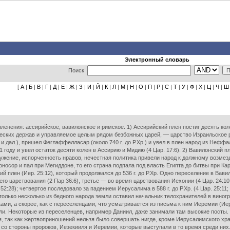
Электронный словарь
Поиск
[
А
|
Б
|
В
|
Г
|
Д
|
Е
|
Ж
|
З
|
И
|
Й
|
К
|
Л
|
М
|
Н
|
О
|
П
|
Р
|
С
|
Т
|
У
|
Ф
|
Х
|
Ц
|
Ч
|
Ш
нения: ассирийское, вавилонское и римское. 1) Ассирийский плен постиг десять коле
ких держав и управляемое целым рядом безбожных царей, — царство Израильское ран
9 и дал.), пришел Феглаффелласар (около 740 г. до Р.Хр.) и увел в плен народ из Неффал
году и увел остаток десяти колен в Ассирию и Мидию (4 Цар. 17:6). 2) Вавилонский 
ужение, испорченность нравов, нечестная политика привели народ к должному возме
сор и пал при Мегиддоне, то его страна подпала под власть Египта до битвы при Карх
 плен (Иер. 25:12), который продолжался до 536 г. до Р.Хр. Одно переселение в Вави
у его царствования (2 Пар 36:6), третье — во время царствования Иехонии (4 Цар. 24:10
:28); четвертое последовало за падением Иерусалима в 588 г. до Р.Хр. (4 Цар. 25:11; 2
только несколько из бедного народа земли оставил начальник телохранителей в виног
ками, а скорее, как с переселенцами, что усматривается из письма к ним Иеремии (Иер.
ли. Некоторые из переселенцев, например Даниил, даже занимали там высокие посты.
, так как жертвоприношений нельзя было совершать нигде, кроме Иерусалимского храм
 со стороны пророков, Иезекииля и Иеремии, которые выступали в то время среди них.