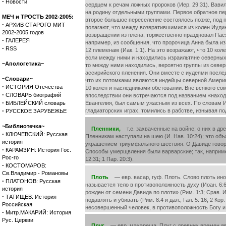
·
Новости
сердцем к речам ложных пророков (Иер. 29:31). Вавилон
на родину отдельными группами. Первое обратное пер
МЕЧ и ТРОСТЬ 2002-2005:
второе большое переселение состоялось позже, под п
·
АРХИВ СТАРОГО МИТ
полагают, что между возвратившимися из колен Иудин
2002-2005 годов
возвращении из плена, торжественно праздновал Пасху,
·
ГАЛЕРЕЯ
например, из сообщения, что пророчица Анна была из 
·
RSS
12 племенам (Иак. 1:1). На это возражают, что 10 ко
если между ними и находились израильтяне северных 
~Апологетика~
то между ними находились, вероятно группы из северн
ассирийского пленения. Они вместе с иудеями после
~Словари~
что их потомками являются индейцы северной Америк
·
ИСТОРИЯ Отечества
10 колен и наследниками обетовании. Вне всякого со
·
СЛОВАРЬ биографий
впоследствии они встречаются под названием «находящ
·
БИБЛЕЙСКИЙ словарь
Евангелия, был самым ужасным из всех. По словам И
·
гладиаторских играх, томились в рабстве, изнывая по
РУССКОЕ ЗАРУБЕЖЬЕ
~Библиотечка~
Пленники,
т.е. захваченные на войне; о них в др
·
КЛЮЧЕВСКИЙ: Русская
Пленникам наступали на шею (И. Нав. 10:24); это объ
история
украшением триумфального шествия. О Давиде говорит
·
КАРАМЗИН: История Гос.
Способы умерщвления были варварские; так, наприме
Рос-го
12:31; 1 Пар. 20:3).
·
КОСТОМАРОВ:
Св.Владимир - Романовы
Плоть
— евр. васар, гуф. Плоть. Слово плоть иногд
·
ПЛАТОНОВ: Русская
называется тело в противоположность духу (Иоан. 6:63
история
рожден от семени Давида по плоти» (Рим. 1:3; Срав. 
·
ТАТИЩЕВ: История
подавлять и убивать (Рим. 8:4 и дал.; Гал. 5: 16; 2 Ко
Российская
несовершенный человек, в противоположность Богу и
·
Митр.МАКАРИЙ: История
Рус. Церкви
Плуг
— евр. махареша. Плуг с древних времен явля