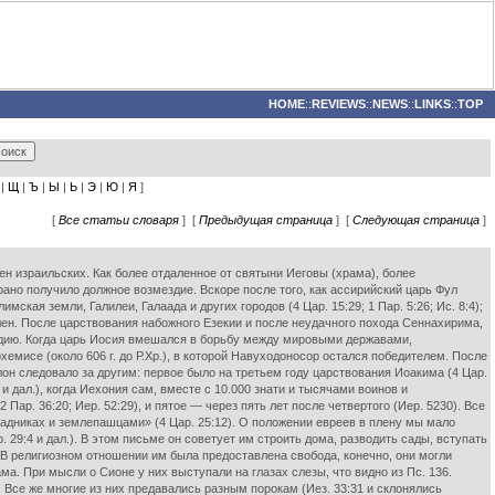
HOME
::
REVIEWS
::
NEWS
::
LINKS
::
TOP
|
Щ
|
Ъ
|
Ы
|
Ь
|
Э
|
Ю
|
Я
]
[
Все статьи словаря
] [
Предыдущая страница
] [
Следующая страница
]
н израильских. Как более отдаленное от святыни Иеговы (храма), более
о получило должное возмездие. Вскоре после того, как ассирийский царь Фул
имская земли, Галилеи, Галаада и других городов (4 Цар. 15:29; 1 Пар. 5:26; Ис. 8:4);
плен. После царствования набожного Езекии и после неудачного похода Сеннахирима,
здию. Когда царь Иосия вмешался в борьбу между мировыми державами,
емисе (около 606 г. до Р.Хр.), в которой Навуходоносор остался победителем. После
лон следовало за другим: первое было на третьем году царствования Иоакима (4 Цар.
 и дал.), когда Иехония сам, вместе с 10.000 знати и тысячами воинов и
 Пар. 36:20; Иер. 52:29), и пятое — через пять лет после четвертого (Иер. 5230). Все
радниках и землепашцами» (4 Цар. 25:12). О положении евреев в плену мы мало
 29:4 и дал.). В этом письме он советует им строить дома, разводить сады, вступать
 В религиозном отношении им была предоставлена свобода, конечно, они могли
а. При мысли о Сионе у них выступали на глазах слезы, что видно из Пс. 136.
 Все же многие из них предавались разным порокам (Иез. 33:31 и склонялись