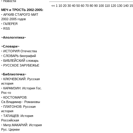
·
Новости
<<
1
10
20
30
40
50
60
70
80
90
100
110
120
130
140
15
МЕЧ и ТРОСТЬ 2002-2005:
·
АРХИВ СТАРОГО МИТ
2002-2005 годов
·
ГАЛЕРЕЯ
·
RSS
~Апологетика~
~Словари~
·
ИСТОРИЯ Отечества
·
СЛОВАРЬ биографий
·
БИБЛЕЙСКИЙ словарь
·
РУССКОЕ ЗАРУБЕЖЬЕ
~Библиотечка~
·
КЛЮЧЕВСКИЙ: Русская
история
·
КАРАМЗИН: История Гос.
Рос-го
·
КОСТОМАРОВ:
Св.Владимир - Романовы
·
ПЛАТОНОВ: Русская
история
·
ТАТИЩЕВ: История
Российская
·
Митр.МАКАРИЙ: История
Рус. Церкви