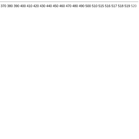
370
380
390
400
410
420
430
440
450
460
470
480
490
500
510
515
516
517
518
519
520