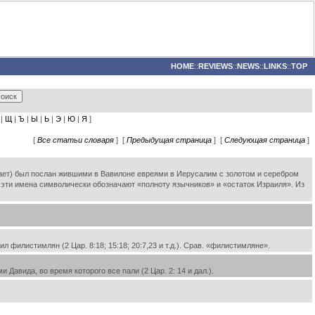
HOME
::
REVIEWS
::
NEWS
::
LINKS
::
TOP
|
Щ
|
Ъ
|
Ы
|
Ь
|
Э
|
Ю
|
Я
]
[
Все статьи словаря
] [
Предыдущая страница
] [
Следующая страница
]
нает) был послан жившими в Вавилоне евреями в Иерусалим с золотом и серебром
 эти имена символически обозначают «полноту язычников» и «остаток Израиля». Из
филистимлян (2 Цар. 8:18; 15:18; 20:7,23 и т.д.). Срав. «филистимляне».
Давида, во время которого все пали (2 Цар. 2: 14 и дал.).