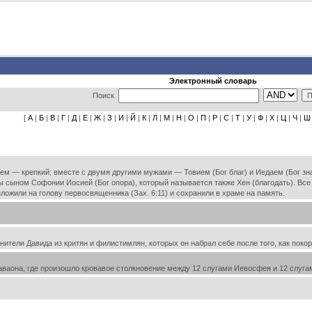
Электронный словарь
Поиск
[
А
|
Б
|
В
|
Г
|
Д
|
Е
|
Ж
|
З
|
И
|
Й
|
К
|
Л
|
М
|
Н
|
О
|
П
|
Р
|
С
|
Т
|
У
|
Ф
|
Х
|
Ц
|
Ч
|
Ш
лем — крепкий; вместе с двумя другими мужами — Товием (Бог благ) и Иедаем (Бог з
 сыном Софонии Иосией (Бог опора), который называется также Хен (благодать). Все
ложили на голову первосвященника (Зах. 6:11) и сохранили в храме на память.
ели Давида из критян и филистимлян, которых он набрал себе после того, как покорил 
аваона, где произошло кровавое столкновение между 12 слугами Иевосфея и 12 слугами 