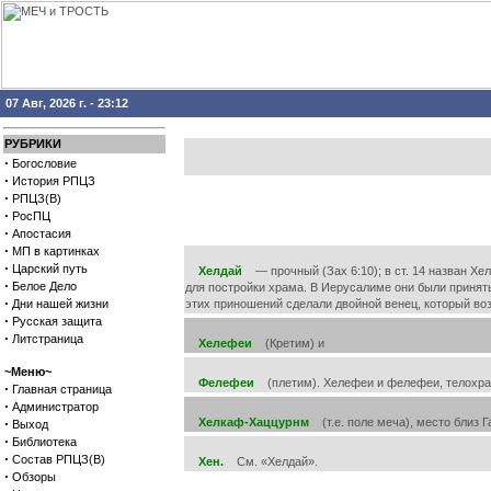
07 Авг, 2026 г. - 23:12
РУБРИКИ
·
Богословие
·
История РПЦЗ
·
РПЦЗ(В)
·
РосПЦ
·
Апостасия
·
МП в картинках
·
Царский путь
Хелдай
— прочный (Зах 6:10); в ст. 14 назван Хе
·
Белое Дело
для постройки храма. В Иерусалиме они были приняты
·
Дни нашей жизни
этих приношений сделали двойной венец, который воз
·
Русская защита
·
Литстраница
Хелефеи
(Кретим) и
~Меню~
Фелефеи
(плетим). Хелефеи и фелефеи, телохранит
·
Главная страница
·
Администратор
·
Хелкаф-Хаццурнм
(т.е. поле меча), место близ Г
Выход
·
Библиотека
·
Состав РПЦЗ(В)
Хен.
См. «Хелдай».
·
Обзоры