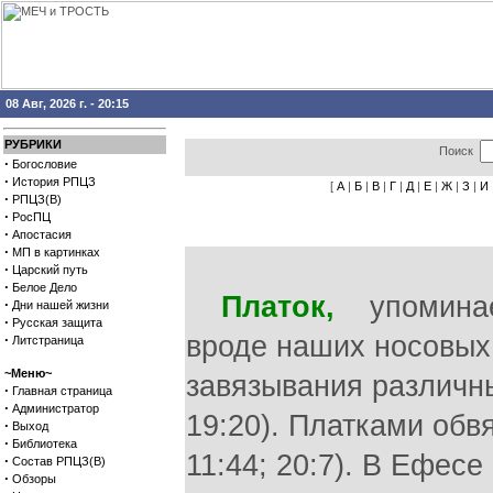
08 Авг, 2026 г. - 20:15
РУБРИКИ
Поиск
·
Богословие
·
История РПЦЗ
[
А
|
Б
|
В
|
Г
|
Д
|
Е
|
Ж
|
З
|
И
·
РПЦЗ(В)
·
РосПЦ
·
Апостасия
·
МП в картинках
·
Царский путь
·
Белое Дело
Платок,
упоминаем
·
Дни нашей жизни
·
Русская защита
вроде наших носовых 
·
Литстраница
~Меню~
завязывания различны
·
Главная страница
·
Администратор
19:20). Платками обв
·
Выход
·
Библиотека
11:44; 20:7). В Ефес
·
Состав РПЦЗ(В)
·
Обзоры