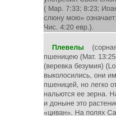
( Map. 7:33; 8:23; Ио
слюну мою» означает:
Чис. 4:20 евр.).
Плевелы
(сорная 
пшеницею (Мат. 13:25
(веревка безумия) (Lo
выколосились, они им
пшеницей, но легко от
нальются ее зерна. Н
и доныне это растени
«циван». На полях С