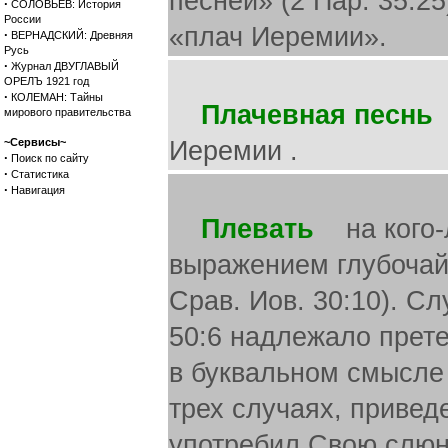
песней» (2 Пар. 35:25
·
СОЛОВЬЕВ: История
России
«плач Иеремии».
·
ВЕРНАДСКИЙ: Древняя
Русь
·
Журнал ДВУГЛАВЫЙ
ОРЕЛЪ 1921 год
·
КОЛЕМАН: Тайны
Плачевная песнь
(
мирового правительства
~Сервисы~
Иеремии .
·
Поиск по сайту
·
Статистика
·
Навигация
Плевать
на кого-л
выражением глубочайш
Срав. Иов. 30:10). С
50:6 надлежало прете
в буквальном смысле с
трех случаях, привед
употребил Свою слюн