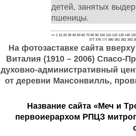
детей, занятых выде
пшеницы.
<<
1
10
20
30
40
50
60
70
80
90
100
110
120
130
140
15
377
378
379
380
381
382
383
3
На фотозаставке сайта вверх
Виталия (1910 – 2006) Спасо-П
духовно-административный цен
от деревни Мансонвилль, прови
Название сайта «Меч и Т
первоиерархом РПЦЗ митроп