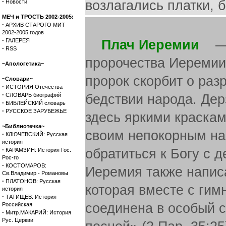
·
возлагались платки, 
Новости
МЕЧ и ТРОСТЬ 2002-2005:
·
АРХИВ СТАРОГО МИТ
2002-2005 годов
·
ГАЛЕРЕЯ
Плач Иеремии
— к
·
RSS
пророчества Иеремии,
~Апологетика~
пророк скорбит о ра
~Словари~
·
ИСТОРИЯ Отечества
·
СЛОВАРЬ биографий
бедствии народа. Дер
·
БИБЛЕЙСКИЙ словарь
·
РУССКОЕ ЗАРУБЕЖЬЕ
здесь яркими краскам
~Библиотечка~
своим непокорным на
·
КЛЮЧЕВСКИЙ: Русская
история
·
обратиться к Богу с 
КАРАМЗИН: История Гос.
Рос-го
·
КОСТОМАРОВ:
Иеремия также напис
Св.Владимир - Романовы
·
ПЛАТОНОВ: Русская
которая вместе с гим
история
·
ТАТИЩЕВ: История
соединена в особый с
Российская
·
Митр.МАКАРИЙ: История
Рус. Церкви