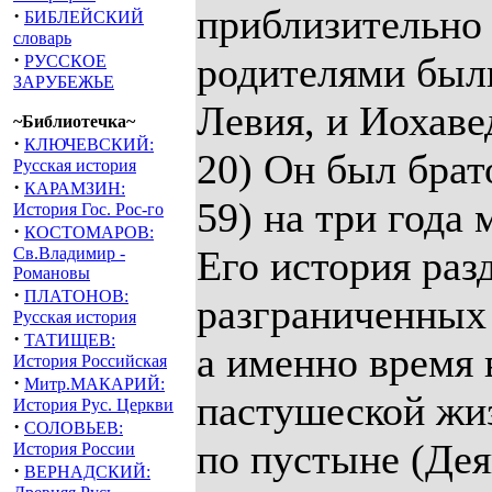
приблизительно 
·
БИБЛЕЙСКИЙ
словарь
·
родителями был
РУССКОЕ
ЗАРУБЕЖЬЕ
Левия, и Иохаве
~Библиотечка~
·
КЛЮЧЕВСКИЙ:
20) Он был бра
Русская история
·
КАРАМЗИН:
59) на три года 
История Гос. Рос-го
·
КОСТОМАРОВ:
Его история разд
Св.Владимир -
Романовы
·
ПЛАТОНОВ:
разграниченных 
Русская история
·
ТАТИЩЕВ:
а именно время 
История Российская
·
Митр.МАКАРИЙ:
пастушеской жиз
История Рус. Церкви
·
СОЛОВЬЕВ:
по пустыне (Дея
История России
·
ВЕРНАДСКИЙ: