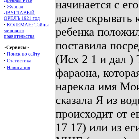
Древняя Русь
начинается с его
·
Журнал
ДВУГЛАВЫЙ
далее скрывать 
ОРЕЛЪ 1921 год
·
КОЛЕМАН: Тайны
ребенка положил
мирового
правительства
поставила посре
~Сервисы~
·
Поиск по сайту
(Исх 2 1 и дал 
·
Статистика
·
Навигация
фараона, котора
нарекла имя Мои
сказала Я из во
происходит от е
17 17) или из е