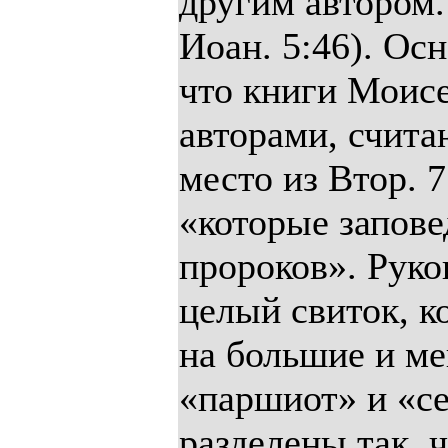
другим автором. 
Иоан. 5:46). Ос
что книги Моис
авторами, считаю
место из Втор. 7
«которые запове
пророков». Рук
целый свиток, к
на большие и м
«паршиот» и «с
разделены так, ч