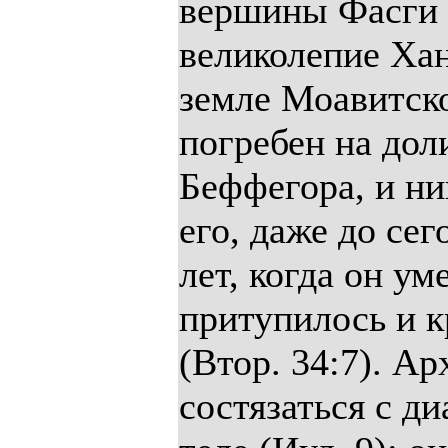
вершины Фасги 
великолепие Хан
земле Моавитск
погребен на дол
Беффегора, и ни
его, даже до сег
лет, когда он ум
притупилось и к
(Втор. 34:7). А
состязаться с д