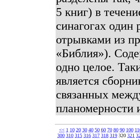
5 книг) в течен
синагогах один 
отрывками из пр
«Библия»). Соде
одно целое. Так
является сборни
связанных между
планомерности и
<<
1
10
20
30
40
50
60
70
80
90
100
11
300
310
315
316
317
318
319
320
321
3