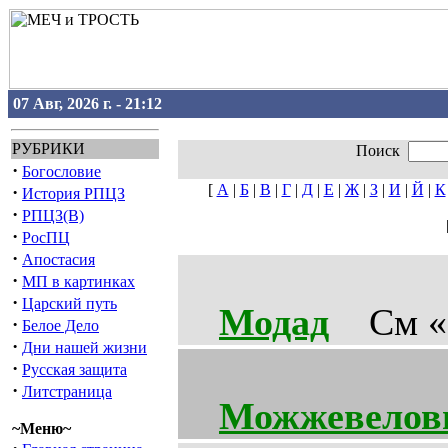
07 Авг, 2026 г. - 21:12
РУБРИКИ
Поиск
·
Богословие
[
А
|
Б
|
В
|
Г
|
Д
|
Е
|
Ж
|
З
|
И
|
Й
|
К
·
История РПЦЗ
·
РПЦЗ(В)
·
РосПЦ
·
Апостасия
·
МП в картинках
·
Царский путь
Модад
См «Р
·
Белое Дело
·
Дни нашей жизни
·
Русская защита
·
Литстраница
Можжевеловы
~Меню~