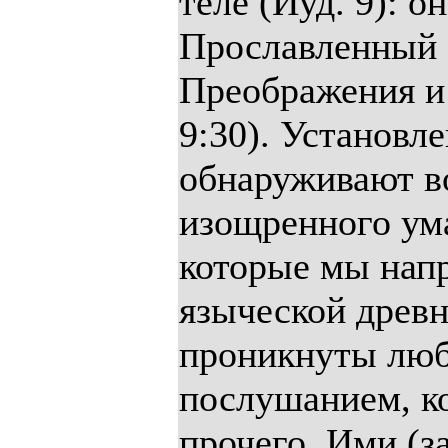
теле (Иуд. 9): о
Прославленный 
Преображения и 
9:30). Установл
обнаруживают во
изощренного ума
которые мы напр
языческой древн
проникнуты люб
послушанием, ко
прочего. Ими (з