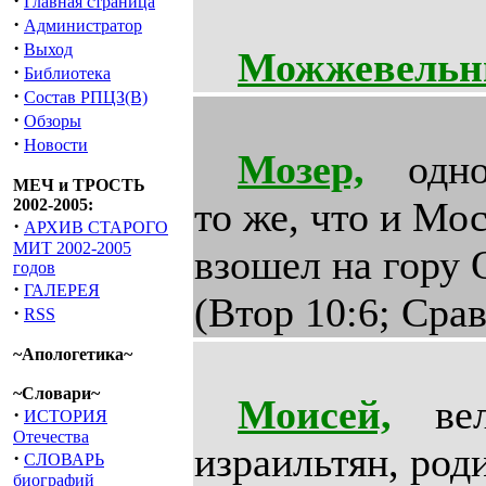
·
Главная страница
·
Администратор
·
Выход
Можжевельн
·
Библиотека
·
Состав РПЦЗ(В)
·
Обзоры
·
Новости
Мозер,
одно и
МЕЧ и ТРОСТЬ
то же, что и Мо
2002-2005:
·
АРХИВ СТАРОГО
МИТ 2002-2005
взошел на гору 
годов
·
ГАЛЕРЕЯ
(Втор 10:6; Срав
·
RSS
~Апологетика~
~Словари~
Моисей,
вели
·
ИСТОРИЯ
Отечества
израильтян, род
·
СЛОВАРЬ
биографий