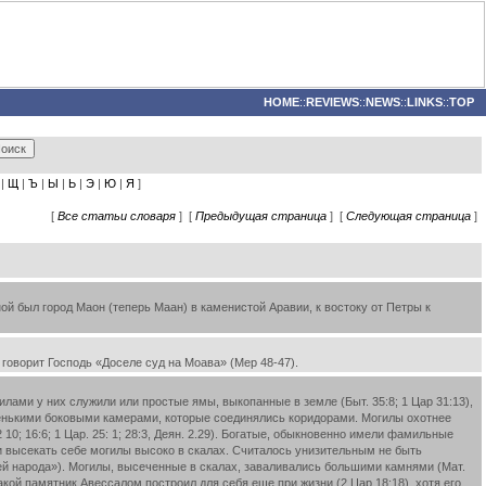
HOME
::
REVIEWS
::
NEWS
::
LINKS
::
TOP
|
Щ
|
Ъ
|
Ы
|
Ь
|
Э
|
Ю
|
Я
]
[
Все статьи словаря
] [
Предыдущая страница
] [
Следующая страница
]
ой был город Маон (теперь Маан) в каменистой Аравии, к востоку от Петры к
говорит Господь «Доселе суд на Моава» (Мер 48-47).
ами у них служили или простые ямы, выкопанные в земле (Быт. 35:8; 1 Цар 31:13),
аленькими боковыми камерами, которые соединялись коридорами. Могилы охотнее
 10; 16:6; 1 Цар. 25: 1; 28:3, Деян. 2.29). Богатые, обыкновенно имели фамильные
или высекать себе могилы высоко в скалах. Считалось унизительным не быть
овей народа»). Могилы, высеченные в скалах, заваливались большими камнями (Мат.
такой памятник Авессалом построил для себя еще при жизни (2 Цар 18:18), хотя его