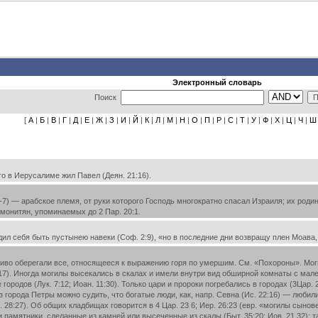
Электронный словарь
Поиск
[
А
|
Б
|
В
|
Г
|
Д
|
Е
|
Ж
|
З
|
И
|
Й
|
К
|
Л
|
М
|
Н
|
О
|
П
|
Р
|
С
|
Т
|
У
|
Ф
|
Х
|
Ц
|
Ч
|
Ш
о в Иерусалиме жил Павел (Деян. 21:16).
-7) — арабское племя, от руки которого Господь многократно спасал Израиля; их родин
монитян, упоминаемых до 2 Пар. 20:1.
л себя быть пустынею навеки (Соф. 2:9), «но в последние дни возвращу плен Моава, 
иво оберегали все, относящееся к выражению горя по умершим. См. «Похороны». Могил
3:17). Иногда могилы высекались в скалах и имели внутри вид обширной комнаты с м
ородов (Лук. 7:12; Иоан. 11:30). Только цари и пророки погребались в городах (3Цар. 2
лиз города Петры можно судить, что богатые люди, как, напр. Севна (Ис. 22:16) — люб
. 28:27). Об общих кладбищах говорится в 4 Цар. 23 6; Иер. 26:23 (евр. «могилы сын
ли памятники, сделанные из камней или высеченные из скалы (Быт. 35:20; Иов. 21.32); 