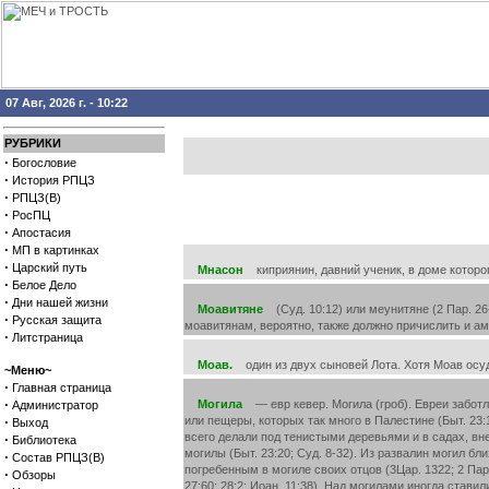
07 Авг, 2026 г. - 10:22
РУБРИКИ
·
Богословие
·
История РПЦЗ
·
РПЦЗ(В)
·
РосПЦ
·
Апостасия
·
МП в картинках
·
Царский путь
Мнасон
киприянин, давний ученик, в доме которог
·
Белое Дело
·
Дни нашей жизни
Моавитяне
(Суд. 10:12) или меунитяне (2 Пар. 26
·
Русская защита
моавитянам, вероятно, также должно причислить и ам
·
Литстраница
Моав.
один из двух сыновей Лота. Хотя Моав осуди
~Меню~
·
Главная страница
·
Могила
— евр кевер. Могила (гроб). Евреи заботл
Администратор
·
или пещеры, которых так много в Палестине (Быт. 2
Выход
всего делали под тенистыми деревьями и в садах, вне г
·
Библиотека
могилы (Быт. 23:20; Суд. 8-32). Из развалин могил б
·
Состав РПЦЗ(В)
погребенным в могиле своих отцов (3Цар. 1322; 2 Пар
·
Обзоры
27:60; 28:2; Иоан. 11:38). Над могилами иногда стави