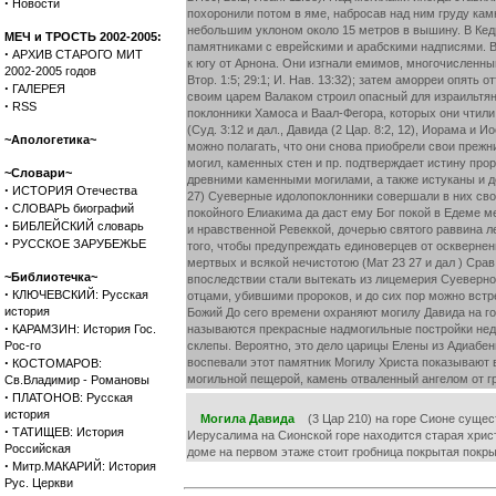
·
Новости
похоронили потом в яме, набросав над ним груду ка
небольшим уклоном около 15 метров в вышину. В Ке
МЕЧ и ТРОСТЬ 2002-2005:
памятниками с еврейскими и арабскими надписями. В
·
АРХИВ СТАРОГО МИТ
к югу от Арнона. Они изгнали емимов, многочисленный
2002-2005 годов
Втор. 1:5; 29:1; И. Нав. 13:32); затем аморреи опять 
·
ГАЛЕРЕЯ
своим царем Валаком строил опасный для израильтян пл
·
RSS
поклонники Хамоса и Ваал-Фегора, которых они чтили 
(Суд. 3:12 и дал., Давида (2 Цар. 8:2, 12), Иорама и 
~Апологетика~
можно полагать, что они снова приобрели свои прежн
могил, каменных стен и пр. подтверждает истину про
~Словари~
древними каменными могилами, а также истуканы и до
·
ИСТОРИЯ Отечества
27) Суеверные идолопоклонники совершали в них сво
·
СЛОВАРЬ биографий
покойного Елиакима да даст ему Бог покой в Едеме 
·
БИБЛЕЙСКИЙ словарь
и нравственной Ревеккой, дочерью святого раввина 
·
РУССКОЕ ЗАРУБЕЖЬЕ
того, чтобы предупреждать единоверцев от осквернен
мертвых и всякой нечистотою (Мат 23 27 и дал ) Сра
~Библиотечка~
впоследствии стали вытекать из лицемерия Суеверное
·
КЛЮЧЕВСКИЙ: Русская
отцами, убившими пророков, и до сих пор можно встр
история
Божий До сего времени охраняют могилу Давида на г
·
КАРАМЗИН: История Гос.
называются прекрасные надмогильные постройки неда
Рос-го
склепы. Вероятно, это дело царицы Елены из Адиабе
·
воспевали этот памятник Могилу Христа показывают 
КОСТОМАРОВ:
могильной пещерой, камень отваленный ангелом от г
Св.Владимир - Романовы
·
ПЛАТОНОВ: Русская
история
Могила Давида
(3 Цар 210) на горе Сионе существ
·
ТАТИЩЕВ: История
Иерусалима на Сионской горе находится старая христ
Российская
доме на первом этаже стоит гробница покрытая покры
·
Митр.МАКАРИЙ: История
Рус. Церкви