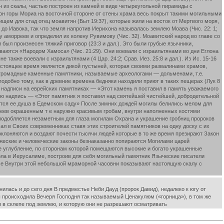
 из скалы, частью построен из камней в виде четыреугольной пирамиды с
н горы Мориа на восточной стороне от стены храма весь покрыт такими могильными
ем для стад отец моавитян (Быт 19:37), которые жили на восток от Мертвого моря,
у до Иавока, так что земля напротив Иерихона называлась землею Моава (Чис. 22: 1;
ия у аморреев и определил их колену Рувимову (Чис. 32). Моавитский народ во главе со
и был произнесен тяжкий приговор (23:3 и дал.). Это были грубые язычники,
ываются «Народом Хамоса» (Чис. 21:29). Они воевали с израильтянами во дни Еглона
е также воевали с израильтянами (4 Цар. 24:2; Срав. Иез. 25:8 и дал.). Из Ис. 15-16
настоящее время является дикой пустыней, которая своими развалинами храмов,
ава громадные каменные памятники, называемые археологами — дольменами, т.е.
одобно тому, как в древние времена бедняки находили приют в таких пещерах (Лук 8
 надписи на еврейских памятниках — «Этот камень я поставил в память уважаемого
ую надпись — «Этот памятник я поставил над святейшей чистейшей, добродетельной
оится ее душа в Едемском саду» После зимних дождей могилы белились мелом для
исеев окрашенным т е наружно красивым гробам, внутри наполненных костями
, уподобляется незаметным для глаза могилам Охрана и украшение гробниц пророков
ал в Своих современниках ставя этих строителей памятников на одну доску с их
поклоняются и воздают почести тысячи людей которые в то же время презирают Закон
ожеские и человеческие законы безнаказанно попираются Могилами царей
е углубление, по сторонам которой помещаются высокие и богато украшенные
рла в Иерусалиме, построив для себя могильный памятник Языческие писатели
име Внутри этой небольшой мраморной часовни показывают настоящую скалу с
лась и до сего дня В предместье Неби Дауд (пророк Давид), недалеко к югу от
ы происходила Вечеря Господня так называемый Ценакулюм («горница»), в том же
я в склепе под землею, и которую они не разрешают осматривать