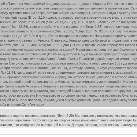
мней «Памятник Авессалома» предание указывает в долине Кедрона Он частью высечен
дронской долине земля усыпана старыми надмогильными камнями и памятниками. Скло
сюду путешественник встречает там могильные пещеры, которые иногда служат убежищ
 и рослый народ (Втор. 2:10 и дал.), и распространили временно свою власть к север
оттеснили их обратно за Арнон (Чис. 21:13,26; Суд. 11:13 и дал.); Моисей отнял владен
ан (Чис. 22-24); хотя они избегли меча израильтян (Втор. 2:83), но все-таки над ним
безнравственным богослужением (Чис. 25:1-5; 3 Цар. 11:7; Ос 9:10); поэтому они наз
Иосафата (4 Цар. 3:13,20 и дал.). После покорения израильтян Навуходоносором моавитян
ие владения к северу от Арнона. Страна их, бывшая раньше богатой и плодовитой, в 
рочеств (Чис. 24.17; Иер. 48:9; Ам. 21:1 и дал.). В наше время нашли в пределах Мо
исторические надмогильные холмы из камней. Некоторые из овец или для бедуинов, п
и таинственные волхвования (Ис 65 4) Букоторф в виде примера приводит следующие
между другими святыми земли Аминь Аминь Села» Памятник одной девушки имеет так
левита Самуила, о которой все хорошо отзывались Умерла она 8 декабря 135 г Да пок
ия при прикосновении к могиле (Чис 19 16), и потому Господь Иисус уподобляет фар
в Лук 11 44, где фарисей, из-за своего лицемерия, которое затуманивает глаза людей
 и наружное поклонение могилам и праху, на которое Иисус указывал и которое облич
етить во всей своей неприглядности Местам где как считают, умер и погребен Иисус 
оре Сионе и гроб Авраама в Хевроне с величайшей заботливостью, тогда как многие Б
леко к северу от Иерусалима, где в твердой скале высечено большое четыреугольно
ны, которая во времена Иисуса вместе со своим сыном перешла в еврейство Она уме
в одной из многих часовен, находящихся внутри храма ев Гроба Господня в Иерусал
роба и прочее См «Голгофа»
овала еще во времена апостолов (Деян 2 29) Магометане утверждают, что она сохрани
ианская церковная постройка где на втором этаже показывают зал в котором будто б
валами, это изображение настоящей могилы Давида, которая, по их словам, находитс