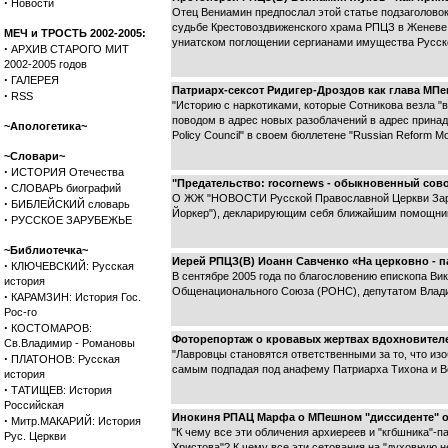
·
Новости
Отец Вениамин предпослал этой статье подзаголово
судьбе Крестовоздвиженского храма РПЦЗ в Женеве,
МЕЧ и ТРОСТЬ 2002-2005:
униатском поглощении сергианами имущества Русск
·
АРХИВ СТАРОГО МИТ
2002-2005 годов
·
ГАЛЕРЕЯ
Патриарх-сексот Ридигер-Дроздов как глава МП
·
RSS
"Историю с наркотиками, которые Сотникова везла "в
поводом в адрес новых разоблачений в адрес прина
~Апологетика~
Policy Council" в своем бюллетене "Russian Reform
~Словари~
·
ИСТОРИЯ Отечества
"Предательство: rocornews - обыкновенный сов
·
СЛОВАРЬ биографий
О ЖЖ "НОВОСТИ Русской Православной Церкви Заруб
·
БИБЛЕЙСКИЙ словарь
Йоркер"), декларирующим себя ближайшим помощнико
·
РУССКОЕ ЗАРУБЕЖЬЕ
~Библиотечка~
Иерей РПЦЗ(В) Иоанн Савченко «На церковно - 
·
КЛЮЧЕВСКИЙ: Русская
В сентябре 2005 года по благословению епископа Вик
история
Общенационального Союза (РОНС), депутатом Владим
·
КАРАМЗИН: История Гос.
Рос-го
·
КОСТОМАРОВ:
Фоторепортаж о кровавых жертвах вдохновител
Св.Владимир - Романовы
"Лавровцы становятся ответственными за то, что из
·
ПЛАТОНОВ: Русская
самым подпадая под анафему Патриарха Тихона и В
история
·
ТАТИЩЕВ: История
Российская
Инокиня РПАЦ Марфа о МПешном "диссиденте" о.
·
Митр.МАКАРИЙ: История
"К чему все эти обличения архиереев и "кгбшника"-
Рус. Церкви
Христова"? К чему все эти сетования на "духовную 