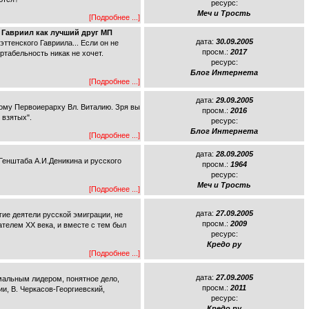
ресурс:
Меч и Трость
[Подробнее ...]
) Гавриил как лучший друг МП
дата:
30.09.2005
тенского Гавриила... Если он не
просм.:
2017
ртабельность никак не хочет.
ресурс:
Блог Интернета
[Подробнее ...]
дата:
29.09.2005
ному Первоиерарху Вл. Виталию. Зря вы
просм.:
2016
 взятых".
ресурс:
Блог Интернета
[Подробнее ...]
дата:
28.09.2005
нштаба А.И.Деникина и русского
просм.:
1964
ресурс:
Меч и Трость
[Подробнее ...]
дата:
27.09.2005
ие деятели русской эмиграции, не
просм.:
2009
телем XX века, и вместе с тем был
ресурс:
Кредо ру
[Подробнее ...]
дата:
27.09.2005
мальным лидером, понятное дело,
просм.:
2011
и, В. Черкасов-Георгиевский,
ресурс:
Кредо ру