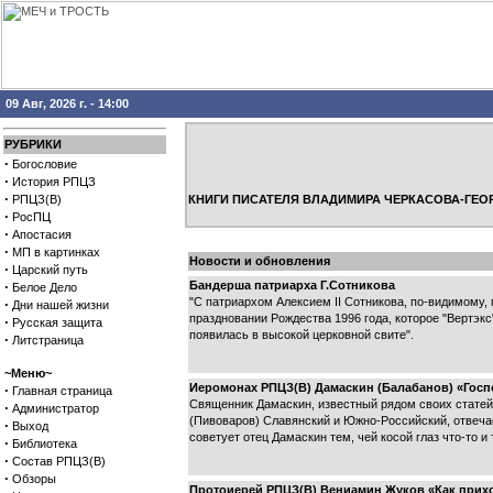
09 Авг, 2026 г. - 14:00
РУБРИКИ
·
Богословие
·
История РПЦЗ
·
РПЦЗ(В)
КНИГИ ПИСАТЕЛЯ ВЛАДИМИРА ЧЕРКАСОВА-ГЕО
·
РосПЦ
·
Апостасия
·
МП в картинках
Новости и обновления
·
Царский путь
·
Бандерша патриарха Г.Сотникова
Белое Дело
"С патриархом Алексием II Сотникова, по-видимому, 
·
Дни нашей жизни
праздновании Рождества 1996 года, которое "Вертэк
·
Русская защита
появилась в высокой церковной свите".
·
Литстраница
~Меню~
Иеромонах РПЦЗ(В) Дамаскин (Балабанов) «Госп
·
Главная страница
Священник Дамаскин, известный рядом своих статей 
·
Администратор
(Пивоваров) Славянский и Южно-Российский, отвечае
·
Выход
советует отец Дамаскин тем, чей косой глаз что-то и
·
Библиотека
·
Состав РПЦЗ(В)
·
Обзоры
Протоиерей РПЦЗ(В) Вениамин Жуков «Как прихо