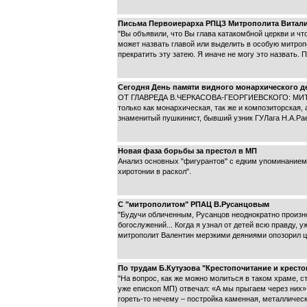
Письма Первоиерарха РПЦЗ Митрополита Виталия
"Вы объявили, что Вы глава катакомбной церкви и чт
может назвать главой или выделить в особую митроп
прекратить эту затею. Я иначе не могу это назвать. 
Сегодня День памяти видного монархического де
ОТ ГЛАВРЕДА В.ЧЕРКАСОВА-ГЕОРГИЕВСКОГО: МИТ при
только как монархическая, так же и композиторская,
знаменитый пушкинист, бывший узник ГУЛага Н.А.Рае
Новая фаза борьбы за престол в МП
Анализ основных "фигурантов" с едким упоминанием
хиротонии в раскол".
С "митрополитом" РПАЦ В.Русанцовым
"Будучи обличенным, Русанцов неоднократно произно
богослужений... Когда я узнал от детей всю правду,
митрополит Валентин мерзкими деяниями опозорил це
По трудам Б.Кутузова "Крестопочитание и крест
"На вопрос, как же можно молиться в таком храме, 
уже епископ МП) отвечал: «А мы прыгаем через них».
гореть-то нечему – постройка каменная, металлическ