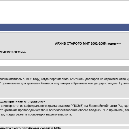
АРХИВ СТАРОГО МИТ 2002-2005 годов>>>
РГИЕВСКОГО>>>
познакомилась в 1995 году, когда перечислила 125 тысяч долларов на строительство 
с" организовал для деятелей бизнеса и культуры в Кремлевском дворце съездов, Гуль
одам критикам от лукавого»
в интернете, из кафедрального храма епархии РПЦЗ(В) на Европейской части РФ, где
т критикам проповедничества и богословствования своего владыки. "Не привыкли, та
 так, и эдак режет в проповедях нашего епископа.
ды Русского Зарубежья уходят в МП»