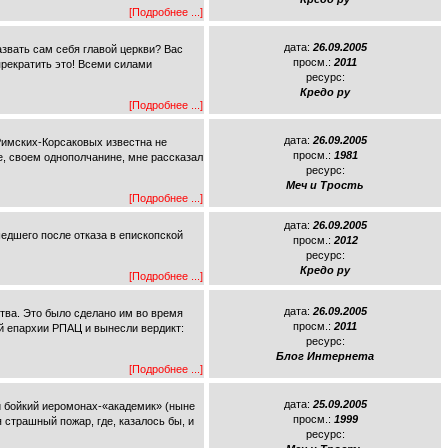
[Подробнее ...]
дата:
26.09.2005
азвать сам себя главой церкви? Вас
просм.:
2011
прекратить это! Всеми силами
ресурс:
Кредо ру
[Подробнее ...]
дата:
26.09.2005
имских-Корсаковых известна не
просм.:
1981
е, своем однополчанине, мне рассказал
ресурс:
Меч и Трость
[Подробнее ...]
дата:
26.09.2005
едшего после отказа в епископской
просм.:
2012
ресурс:
Кредо ру
[Подробнее ...]
дата:
26.09.2005
тва. Это было сделано им во время
просм.:
2011
ой епархии РПАЦ и вынесли вердикт:
ресурс:
Блог Интернета
[Подробнее ...]
дата:
25.09.2005
ой бойкий иеромонах-«академик» (ныне
просм.:
1999
 страшный пожар, где, казалось бы, и
ресурс: