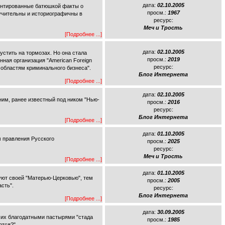
дата:
02.10.2005
ментированные батюшкой факты о
просм.:
1967
учительны и историографичны в
ресурс:
Меч и Трость
[Подробнее ...]
дата:
02.10.2005
устить на тормозах. Но она стала
просм.:
2019
ная организация "American Foreign
ресурс:
 областям криминального бизнеса".
Блог Интернета
[Подробнее ...]
дата:
02.10.2005
им, ранее известный под ником "Нью-
просм.:
2016
ресурс:
Блог Интернета
[Подробнее ...]
дата:
01.10.2005
м правления Русского
просм.:
2025
ресурс:
Меч и Трость
[Подробнее ...]
дата:
01.10.2005
уют своей "Матерью-Церковью", тем
просм.:
2005
сть".
ресурс:
Блог Интернета
[Подробнее ...]
дата:
30.09.2005
ь их благодатными пастырями "стада
просм.:
1985
ются?"