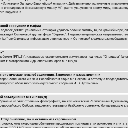
к «Из истории Западно-Европейской епархии». Действительно, изложенные и проком
 о его падении в безразмерную мошну МП, растянувшуюся по всему миру, весьма по
ого Зарубежья.
ешной коррупции и мафии
 подарок детям", усилиями Патриарха удалось если не замять, то, по крайней мере, сп
длежащей Сотниковой группы фирм "Вертекс". Недавно американская неправительствен
 Monitor" опубликовала информацию о причастности Сотниковой к самым разнообразным
ок"
ежом (РПЦЗ)", издаваемом сквернословом и хулиганом под ником "Отрицала" (анон
м Е.Магеровского и др. оппозиционеров в РПЦз(Л)
патриотические темы объединения. Зарисовки и размышления»
тора Славянского и Южно-Российского я ездил в г. Покров на встречу с председателе
ирского областного законодательного собрания И. В. Артемовым.
ей объединения МП и РПЦз(Л)
ображено на этих страшных фотографиях, так как чекистский Религиозный Отдел имен
сероссийского Собора, анафематствовавших безбожную советскую большевицкую вла
Г.Эдельштейне, так и оставшимся сергианином
патриарха, коль скоро сами обличители продолжают поминать этих архиереев и считат
немощь" РПЦ МП, коль скоро таинства в ней, по мнению сетующих, все равно соверша