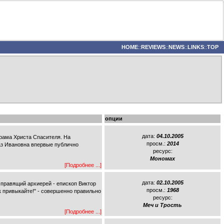
HOME
::
REVIEWS
::
NEWS
::
LINKS
::
TOP
опции
дата:
04.10.2005
храма Христа Спасителя. На
просм.:
2014
наз Ивановна впервые публично
ресурс:
Мономах
[Подробнее ...]
дата:
02.10.2005
 правящий архиерей - епископ Виктор
просм.:
1968
к привыкайте!" - совершенно правильно
ресурс:
Меч и Трость
[Подробнее ...]