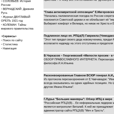
·
СОЛОВЬЕВ: История
России
·
ВЕРНАДСКИЙ: Древняя
"Глава антилавритской оппозиции" Е.Магеровског
Русь
"Началась паломническая поездка по России секрета
·
Журнал ДВУГЛАВЫЙ
поклонится Советской церкви и не облобызает её "ие
ОРЕЛЪ 1921 год
Выбирают комфорт и Велиара, но никак не Христа и Е
·
КОЛЕМАН: Тайны
мирового правительства
Подлинное лицо еп. РПЦз(Л) Гавриила (Чемодако
~Сервисы~
"Этот тип предал своего деда новомученика, предал
·
Поиск по сайту
возлагаете надежду на этого отступника и предателя
·
Статистика
·
Навигация
В.Черкасов – Георгиевский «Милости просим - в 
ОБЗОР ПРАВОСЛАВНОГО ИНТЕРНЕТА: Перезахоронение
философа И.А.Ильина
Расконвоированные Главком ВСЮР генерал А.И
Из протокола перезахоронения от Е.Чавчавадзе: "Ив
всегда оказывались на одних идейных позициях. Но
другом Ивана Ильина".
Г.Лурье "Большие маневры": Обзор ИПЦ в мире
"Российская РПЦЗ(В)... Ее неформальным лидером м
является митрополит Виталий. К ней же принадлежит 
администратор сайта РПЦЗ(В) "Меч и Трость".