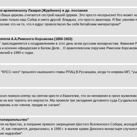
 архиепископу Лазарю (Журбенко) и др. послания
о Ваша церковь считается сестрой нашей Церкви. Это просто несерьезно! Кто может н
олию только наш Собор и никто другой. Владыка, это просто авантюра. Я Вас умоляю 
Похоже это на то, что я вдруг провозгласил бы себя Китайским императором!"
ятеля А.А.Римского-Корсакова (1850-1922)
соединяется к поздравлениям в этот день всем русским монархистам. Фамилия Р
 а и исконно офицерская в Белом Деле... О врангелевском поручике Римском-Корсаков
вский в 1980-х годах.
 "КПСС-ного" прошлого нынешнего главы РПАЦ В.Русанцова, когда-то клирика МП, "уш
сил ложную клятву на святом кресте и Евангелии, что он неповинен в грехе мужеложс
 уже не мог терпеть его мерзости. Мы провели три заседания духовного суда Суздальск
рковь и ее членов, предав их сатане".
опопирательство"
стоя на Крестах, в попрание прямого запрещения Шестого Вселенского Собора, молод
 И, как говорится, допрыгались: в 1990 г. в малом храме Донского монастыря случился
ие надгробия".