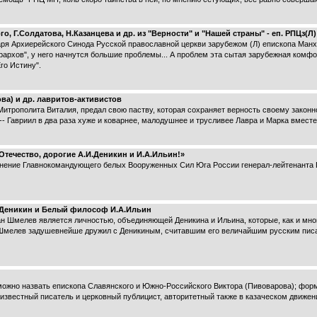
о, Г.Солдатова, Н.Казанцева и др. из "Верности" и "Нашей страны" - еп. РПЦз(Л
ря Архиерейского Синода Русской православной церкви зарубежом (Л) епископа Манхэт
рархов", у него начнутся большие проблемы... А проблем эта сытая зарубежная комфо
го Истину".
ва) и др. лавритов-активистов
 Митрополита Виталия, предал свою паству, которая сохраняет верность своему закон
 -- Гавриил в два раза хуже и коварнее, малодушнее и трусливее Лавра и Марка вместе
Отечество, дорогие А.И.Деникин и И.А.Ильин!»
 Главнокомандующего белых Вооруженных Сил Юга России генерал-лейтенанта Ге
.Деникин и Белый философ И.А.Ильин
ан Шмелев является личностью, объединяющей Деникина и Ильина, которые, как и мног
 Шмелев задушевнейше дружил с Деникиным, считавшим его величайшим русским писа
ожно назвать епископа Славянского и Южно-Российского Виктора (Пивоварова); фор
известный писатель и церковный публицист, авторитетный также в казаческом движени