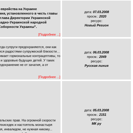
 еврейства на Украине
дата:
07.03.2008
ня, установленного в честь главы
просм.:
2020
 глава Директории Украинской
ресурс:
ападно-Украинской народной
Новый Регион
 Соборности Украины”.
[Подробнее ...]
гда супруги предохраняются, они как
димся радостями супружеской близости…
дата:
06.03.2008
нимает гормональные контрацептивы, то
просм.:
2049
и здоровью будущих детей. У таких
ресурс:
дохранение не от зачатия, а от
Русская линия
[Подробнее ...]
дата:
05.03.2008
просм.:
2151
ресурс:
ельских прав. На огромной скорости
МК ру
лхиседек и настоятель монастыря
я, инвалидом, не нужная никому...