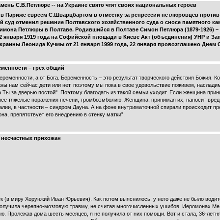
мень С.В.Петлюре -- на Украине свято чтят своих национальных героев
 в Париже евреем С.Шварцбартом в отместку за репрессии петлюровцев против
суд отменил решение Полтавского хозяйственного суда о сносе памятного кам
мона Петлюры в Полтаве. Родившийся в Полтаве Симон Петлюра (1879-1926) –
2 января 1919 года на Софийской площади в Киеве Акт (объединения) УНР и З
Украины Леонида Кучмы от 21 января 1999 года, 22 января провозглашено Днем
еменности – грех общий
ременности, а от Бога. Беременность – это результат творческого действия Божия. Ко
ужны нам сейчас дети или нет, поэтому мы пока в свое удовольствие поживем, насла
а Ты за дверью постой". Поэтому благодать из такой семьи уходит. Если женщина при
нее тяжелые поражения печени, тромбоэмболию. Женщина, принимая их, наносит вред 
ии, в частности – синдром Дауна. А на фоне внутриматочной спирали происходит пре
а, препятствует его внедрению в стенку матки”.
 несчастных прихожан
 (в миру Хорунжий Иван Юрьевич). Как потом выяснилось, у него даже не было водит
получила черепно-мозговую травму, не считая многочисленных ушибов. Иеромонах Ме
ю. Пролежав дома шесть месяцев, я не получила от них помощи. Вот и стала, 36-летня