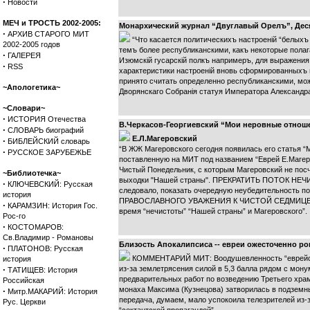
·
Новости
МЕЧ и ТРОСТЬ 2002-2005:
Монархический журнал “Двуглавый Орелъ”, Деся
·
АРХИВ СТАРОГО МИТ
“Что касается политическихъ настроенiй “белыхъ
2002-2005 годов
темъ более республиканскими, какъ некоторые полаг
·
ГАЛЕРЕЯ
Изюмскiй гусарскiй полкъ напримеръ, для выражени
·
RSS
характеристики настроенiй вновь сформированныхъ п
принято считать определенно республиканскими, можн
~Апологетика~
Дворянскаго Собранiя статуя Императора Александра 
~Словари~
·
ИСТОРИЯ Отечества
В.Черкасов-Георгиевский “Мои неровные отнош
·
СЛОВАРЬ биографий
Е.Л.Магеровский
·
БИБЛЕЙСКИЙ словарь
“В ЖЖ Магеровского сегодня появилась его стат
·
РУССКОЕ ЗАРУБЕЖЬЕ
поставленную на МИТ под названием “Еврей Е.Магеро
Чистый Понедельник, с которым Магеровский не посч
~Библиотечка~
выходки "Нашей страны". ПРЕКРАТИТЬ ПОТОК НЕЧИСТ
·
КЛЮЧЕВСКИЙ: Русская
следовало, показать очередную неубедительность п
история
ПРАВОСЛАВНОГО УВАЖЕНИЯ К ЧИСТОЙ СЕДМИЦЕ ВЕЛИК
·
КАРАМЗИН: История Гос.
время “нечистоты” “Нашей страны” и Магеровского”.
Рос-го
·
КОСТОМАРОВ:
Св.Владимир - Романовы
Близость Апокалипсиса -- евреи ожесточенно ро
·
ПЛАТОНОВ: Русская
КОММЕНТАРИЙ МИТ: Воодушевленность “еврейских
история
·
из-за землетрясения силой в 5,3 балла рядом с мон
ТАТИЩЕВ: История
предварительных работ по возведению Третьего хра
Российская
монаха Максима (Кузнецова) затворилась в подземны
·
Митр.МАКАРИЙ: История
передача, думаем, мало успокоила телезрителей из
Рус. Церкви