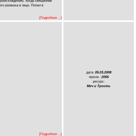
происхождения). Когда священник
его размаха в лицо. Попал в
[Подробнее ...]
дата:
05.03.2008
просм.:
2056
ресурс:
Меч и Трость
[Подробнее ...]