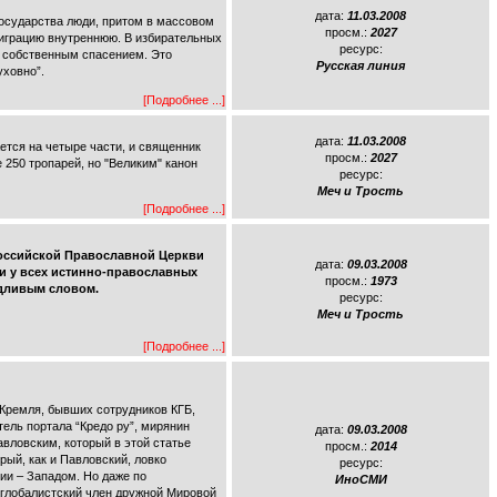
дата:
11.03.2008
 государства люди, притом в массовом
просм.:
2027
эмиграцию внутреннюю. В избирательных
ресурс:
е собственным спасением. Это
Русская линия
ховно”.
[Подробнее ...]
дата:
11.03.2008
ется на четыре части, и священник
просм.:
2027
 250 тропарей, но "Великим" канон
ресурс:
Меч и Трость
[Подробнее ...]
Российской Православной Церкви
дата:
09.03.2008
 и у всех истинно-православных
просм.:
1973
едливым словом.
ресурс:
Меч и Трость
[Подробнее ...]
 Кремля, бывших сотрудников КГБ,
ель портала “Кредо ру”, мирянин
дата:
09.03.2008
вловским, который в этой статье
просм.:
2014
ый, как и Павловский, ловко
ресурс:
ии – Западом. Но даже по
ИноСМИ
, глобалистский член дружной Мировой