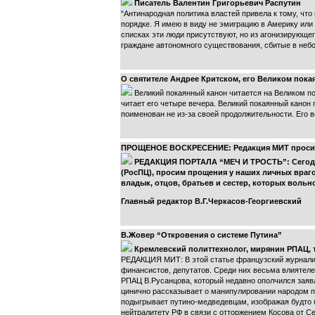
Писатель Валентин Григорьевич Распутин
“Антинародная политика властей привела к тому, что
порядке. Я имею в виду не эмиграцию в Америку или
списках эти люди присутствуют, но из агонизирующе
граждане автономного существования, сбитые в неб
О святителе Андрее Критском, его Великом пока
Великий покаянный канон читается на Великом по
читает его четыре вечера. Великий покаянный канон 
поименован не из-за своей продолжительности. Его 
ПРОЩЕНОЕ ВОСКРЕСЕНИЕ: Редакция МИТ просит
РЕДАКЦИЯ ПОРТАЛА “МЕЧ И ТРОСТЬ”: Сегодня
(РосПЦ), просим прощения у наших личных враго
владык, отцов, братьев и сестер, которых воль
Главный редактор В.Г.Черкасов-Георгиевский
В.Жовер “Откровения о системе Путина”
Кремлевский политтехнолог, мирянин РПАЦ, т
РЕДАКЦИЯ МИТ: В этой статье французский журналис
финансистов, депутатов. Среди них весьма влиятеле
РПАЦ В.Русанцова, который недавно ополчился заявл
цинично рассказывает о манипулировании народом пр
подыгрывает путино-медведевцам, изображая будто б
нейтралитету РФ в связи с отторжением Косова от Се