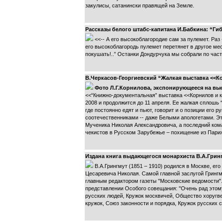
закулисы, сатанински правящей на Земле.
Рассказы белого штабс-капитана И.Бабкина: “Гиб
<<-- А его высокоблагородие сам за пулемет. Раз 
его высокоблагородь пулемет перетянет в другое мест
покушать!..” Останки Дондурчука мы собрали по ча
В.Черкасов-Георгиевский “Жалкая выставка <<К
Фото Л.Г.Корнилова, экспонирующееся на выс
<<“Книжно-документальная” выставка <<Корнилов и
2008 и продолжится до 11 апреля. Ее жалкая сплошь 
где постоянно едят и пьют, говорит и о позиции его 
соотечественниками -- даже Белыми апологетами. Эт
Мученика Николая Александровича, а последний ком
чекистов в Русском Зарубежье – похищение из Париж
Издана книга выдающегося монархиста В.А.Грин
В.А.Грингмут (1851 – 1910) родился в Москве, ег
Цесаревича Николая. Самой главной заслугой Грингму
главным редактором газеты "Московские ведомости". 
представлении Особого совещания: "Очень рад этому
русских людей, Кружок москвичей, Общество хоругв
кружок, Союз законности и порядка, Кружок русских 