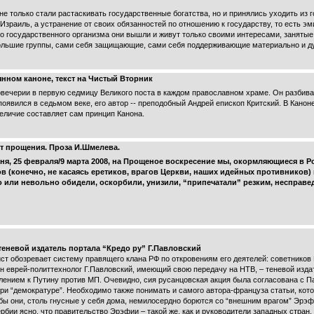
 не только стали растаскивать государственные богатства, но и принялись уходить из
 Израиль, а устранение от своих обязанностей по отношению к государству, то есть 
го государственного организма они вышли и живут только своими интересами, заняты
ольшие группы, сами себя защищающие, сами себя поддерживающие материально и ду
янном каноне, текст на Чистый Вторник
вечерии в первую седмицу Великого поста в каждом православном храме. Он разбива
появился в седьмом веке, его автор -- преподобный Андрей епископ Критский. В Каноне
величие составляет сам принцип Канона.
 прощения. Проза И.Шмелева.
, 25 февраля/9 марта 2008, на Прощеное воскресение мы, окормляющиеся в 
в (конечно, не касаясь еретиков, врагов Церкви, наших идейных противников)
но или невольно обидели, оскорбили, унизили, “припечатали” резким, несправ
еневой издатель портала “Кредо ру” Г.Павловский
т обозревает систему правящего клана РФ по откровениям его деятелей: советников
н еврей-политтехнолог Г.Павловский, имеющий свою передачу на НТВ, – теневой издат
ением к Путину против МП. Очевидно, сия русанцовская акция была согласована с Па
и “демократуре”. Необходимо также понимать и самого автора-француза статьи, котор
ы они, столь гнусные у себя дома, немилосердно борются со “внешним врагом” Эрэф
рбии ясно, что правительство Эрэфии – такой же, как и руководители западных стран