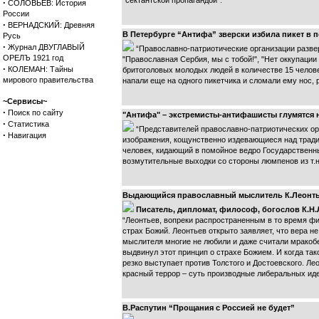
“сектантской пропагандой”.
·
СОЛОВЬЕВ: История
России
·
ВЕРНАДСКИЙ: Древняя
В Петербурге “Антифа” зверски избила пикет в
Русь
·
Журнал ДВУГЛАВЫЙ
“Православно-патриотические организации развер
ОРЕЛЪ 1921 год
"Православная Сербия, мы с тобой!", "Нет оккупации 
·
КОЛЕМАН: Тайны
бритоголовых молодых людей в количестве 15 человек
мирового правительства
напали еще на одного пикетчика и сломали ему нос, 
~Сервисы~
·
Поиск по сайту
"Антифа" – экстремисты-антифашисты глумятся
·
Статистика
“Представителей православно-патриотических орг
·
Навигация
изображения, кощунственно издевающиеся над тради
человек, кидающий в помойное ведро Государственн
возмутительные выходки со стороны люмпенов из т.н
Выдающийся православный мыслитель К.Леонтье
Писатель, дипломат, философ, богослов К.Н.
“Леонтьев, вопреки распространенным в то время ф
страх Божий. Леонтьев открыто заявляет, что вера н
мыслителя многие не любили и даже считали мракобе
выдвинул этот принцип о страхе Божием. И когда тако
резко выступает против Толстого и Достоевского. Ле
красный террор – суть производные либеральных иде
В.Распутин “Прощания c Россией не будет”