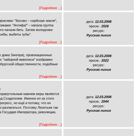
[Подробнее ...]
писями: "Косово – сербская земля",
дата:
12.03.2008
риками: "Антифа!" – напала группа
просм.:
2026
его начали бить. Затем молодчики
ресурс:
шибы, выбиты зубы”.
Русская линия
[Подробнее ...]
е дома Зингера), провокационные
дата:
12.03.2008
х "заборной живописи" изображен
просм.:
2022
рбургской общественности, подобные
ресурс:
Русская линия
[Подробнее ...]
т
и краеугольным камнем веры является
дата:
12.03.2008
ед Создателем. Именно из-за этого
просм.:
2044
огресс, но ещё и потому, что он
ресурс:
но разлагаться. Поэтому Леонтьев так
Русская линия
ла Государя Императора, революции,
[Подробнее ...]