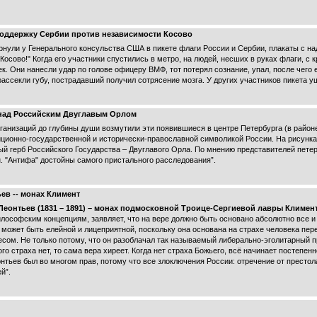
 поддержку Сербии против независимости Косово
нули у Генерального консульства США в пикете флаги России и Сербии, плакаты с над
Косово!" Когда его участники спустились в метро, на людей, несших в руках флаги, с к
. Они нанесли удар по голове офицеру ВМФ, тот потерял сознание, упал, после чего 
рассекли губу, пострадавший получил сотрясение мозга. У других участников пикета у
 над Российским Двуглавым Орлом
анизаций до глубины души возмутили эти появившиеся в центре Петербурга (в район
ционно-государственной и исторически-православной символикой России. На рисунка
ый герб Российского Государства – Двуглавого Орла. По мнению представителей пете
. "Антифа" достойны самого пристального расследования”.
в -- монах Климент
Леонтьев (1831 – 1891) – монах подмосковной Троице-Сергиевой лавры Климен
илософским концепциям, заявляет, что на вере должно быть основано абсолютно все 
е может быть елейной и лицеприятной, поскольку она основана на страхе человека пер
сом. Не только потому, что он разоблачал так называемый либерально-эголитарный пр
го страха нет, то сама вера хиреет. Когда нет страха Божьего, всё начинает постепен
онтьев был во многом прав, потому что все злоключения России: отречение от престо
й”.