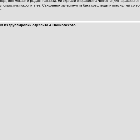
цы, вся мокрая и рыдает навзрыд. Ей сделали операцию на челюсти (киста ракового 
а попросила покропить ее. Священник зачерпнул из бака ковш воды и плеснул ей со вс
”.
м из группировки одессита А.Пашковского