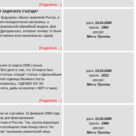
[Подробнее ...]
. “О ЗАДАЧАХЪ СЪЕЗДА”
будущему образу правленiя Россiи, а
енно монархически настроены, а
дата:
14.03.2008
Романовской юбилейной медали. Для
просм.:
1961
 Дроздовскаго, которые почему то было
ресурс:
ественно возстановлена въ зданiи
Меч и Трость
[Подробнее ...]
ял 11 марта 2008 статью,
Всё дело в том, что 10 марта был
дата:
13.03.2008
чистотных спецов” статью <<Дальнейшие
просм.:
2012
той седмицы Великого поста
ресурс:
Т появилась. ОДНАКО ИЗ-ЗА
Меч и Трость
та, дабы не воняли с МИТ в такое
[Подробнее ...]
 не случайна. 15 февраля 2008 года
нак для форсирования
дата:
12.03.2008
тиан в России. Так, группа верующих
просм.:
1966
а посвящена теме Конца света. Но
ресурс:
тизм” нынешних ревнителей лишь
Меч и Трость