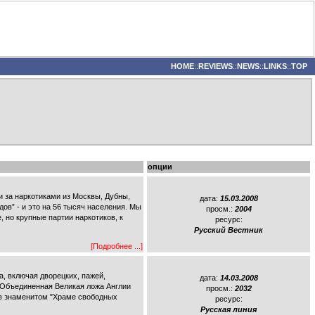
HOME
::
REVIEWS
::
NEWS
::
LINKS
::
TOP
опции
и за наркотиками из Москвы, Дубны,
дата:
15.03.2008
ов” - и это на 56 тысяч населения. Мы
просм.:
2004
, но крупные партии наркотиков, к
ресурс:
Русский Вестник
[Подробнее ...]
, включая дворецких, пажей,
дата:
14.03.2008
. Объединенная Великая ложа Англии
просм.:
2032
 в знаменитом "Храме свободных
ресурс:
Русская линия