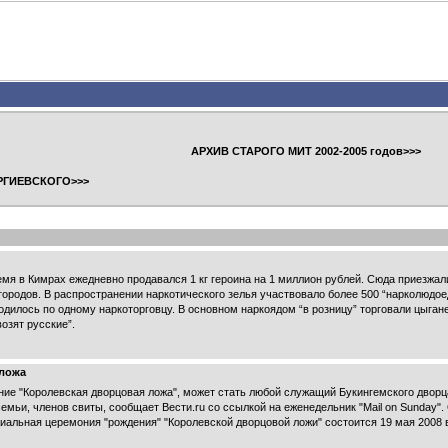
АРХИВ СТАРОГО МИТ 2002-2005 годов>>>
РГИЕВСКОГО>>>
емя в Кимрах ежедневно продавался 1 кг героина на 1 миллион рублей. Сюда приезжал
городов. В распространении наркотического зелья участвовало более 500 “нарколюдоед
одилось по одному наркоторговцу. В основном наркоядом “в розницу” торговали цыгане
озят русские”.
 ложа
ние "Королевская дворцовая ложа", может стать любой служащий Букингемского дворца
мьи, членов свиты, сообщает Вести.ru со ссылкой на еженедельник "Mail on Sunday"
иальная церемония "рождения" "Королевской дворцовой ложи" состоится 19 мая 2008