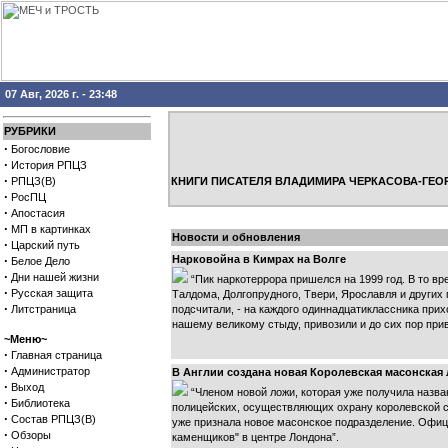
07 Авг, 2026 г. - 23:48
РУБРИКИ
·
Богословие
·
История РПЦЗ
·
РПЦЗ(В)
КНИГИ ПИСАТЕЛЯ ВЛАДИМИРА ЧЕРКАСОВА-ГЕО
·
РосПЦ
·
Апостасия
·
МП в картинках
Новости и обновления
·
Царский путь
·
Нарковойна в Кимрах на Волге
Белое Дело
·
Дни нашей жизни
“Пик наркотеррора пришелся на 1999 год. В то вр
·
Русская защита
Талдома, Долгопрудного, Твери, Ярославля и других 
·
Литстраница
подсчитали, - на каждого одиннадцатиклассника прих
нашему великому стыду, привозили и до сих пор прив
~Меню~
·
Главная страница
·
Администратор
В Англии создана новая Королевская масонская
·
Выход
“Членом новой ложи, которая уже получила назва
·
Библиотека
полицейских, осуществляющих охрану королевской се
·
Состав РПЦЗ(В)
уже признала новое масонское подразделение. Офиц
·
Обзоры
каменщиков" в центре Лондона”.