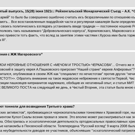
тый выпускъ, 15(28) iюня 1921г.: Рейхенгальский Монархический Съезд – А.К
 армiй” то было бы совершенно ошибочно считать ихъ безразличными по отношенiю къ 
аютъ... Все возстановленныя гвардейскiя части и регулярная кавалерiя были определ
я своихъ политическихъ взглядовъ установилъ ввиде традицiи — постоянное ношенiе 
олковъ такъ называемаго “Добровольческаго корпуса”, Корниловскаго, Марковскаго и
о привести тотъ фактъ, что вслед за занятiем этими частями г.Курска ими была торж
III”.
ения с ЖЖ Магеровского”
ья “МОИ НЕРОВНЫЕ ОТНОШЕНИЯ С «МЕЧОМ И ТРОСТЬЮ» ЧЕРКАСОВА”... Отчего же я сн
вский в защиту еврея А.Пашковского пригрозил “Нашей стране” евреев Алферовых”? 
итался, опубликовав в своем ЖЖ как “специалист по нечистотам” против других “не
ОТ!>>. Обратить внимание на такое жидовское небрежение к святости Первой, Чис
озиции пашковцев-киприанитов надлежало, обобщив их негативный опыт, и статья МИ
ОГО ПОСТА на следующий же день, в Чистый Вторник, эта статья была мною сня
ют тоннели для возведения Третьего храма?
 активистов”, пробивающихся чернокопательскими тоннелями к Храмовой горе, ныне
ументом Купол Скалы возник провал в земле. Это вполне может рассматриваться как з
ма. Обострилась и эсхатологическая деятельность ортодоксальных православных хрис
е катакомбы в Пензенской области. Телепередача “Русский взгляд” 9 марта 2008 был
-за неубедительности доводов ее участников, объяснявших “эсхатологический патрио