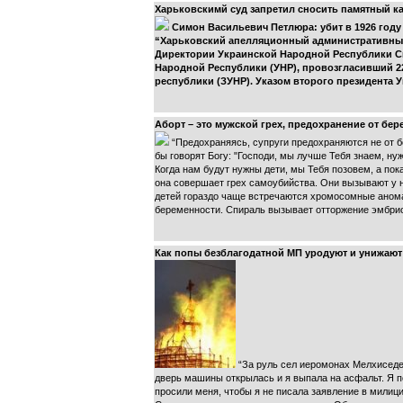
Харьковскимй суд запретил сносить памятный ка
Симон Васильевич Петлюра: убит в 1926 году
“Харьковский апелляционный административный 
Директории Украинской Народной Республики Си
Народной Республики (УНР), провозгласивший 2
республики (ЗУНР). Указом второго президента 
Аборт – это мужской грех, предохранение от бер
“Предохраняясь, супруги предохраняются не от бе
бы говорят Богу: "Господи, мы лучше Тебя знаем, н
Когда нам будут нужны дети, мы Тебя позовем, а пок
она совершает грех самоубийства. Они вызывают у 
детей гораздо чаще встречаются хромосомные аномал
беременности. Спираль вызывает отторжение эмбрион
Как попы безблагодатной МП уродуют и унижают
“За руль сел иеромонах Мелхиседек
дверь машины открылась и я выпала на асфальт. Я 
просили меня, чтобы я не писала заявление в милици