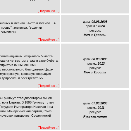
[Подробнее ...]
дата:
09.03.2008
аненых в месиво. Чисто в месиво... А
просм.:
2024
 прошу”, значитца, “водочки
ресурс:
 “Льюис”>>.
Меч и Трость
[Подробнее ...]
.Солженицыным, открылась 5 марта
дата:
08.03.2008
нда на четвертом этаже в зале буфета,
просм.:
2013
восприятия их нынешними
ресурс:
о персонального благодетеля Царя-
Меч и Трость
амую грязную, кровавую операцию
 допросить и расстрелять>>.
[Подробнее ...]
.А.Грингмут стал директором Лицея
 но в Церкви. В 1896 Грингмут стал
дата:
07.03.2008
Государя Императора Николая II на
просм.:
2011
ации: Монархическая партия, Союз
ресурс:
 русских патриотов, Сусанинский
Русская линия
[Подробнее ...]