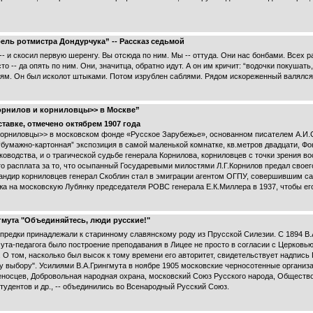
ель ротмистра Дондурчука” -- Рассказ седьмой
-- и скосил первую шеренгу. Вы отсюда по ним. Мы -- оттуда. Они нас бонбами. Всех р
о -- да опять по ним. Они, значитца, обратно идут. А он им кричит: “водочки покушать,
стям. Он был исколот штыками. Потом изрублен саблями. Рядом искореженный валялся
орнилов и корниловцы>> в Москве”
тавке, отмечено октябрем 1907 года
 корниловцы>> в московском фонде «Русское Зарубежье», основанном писателем А.И
“бумажно-картонная” экспозиция в самой маленькой комнатке, кв.метров двадцати, Фо
руководства, и о трагической судьбе генерала Корнилова, корниловцев с точки зрения 
о расплата за то, что осыпанный Государевыми милостями Л.Г.Корнилов предал своег
андир корниловцев генерал Скоблин стал в эмиграции агентом ОГПУ, совершившим с
а на московскую Лубянку председателя РОВС генерала Е.К.Миллера в 1937, чтобы его
гмута "Объединяйтесь, люди русские!"
о предки принадлежали к старинному славянскому роду из Прусской Силезии. С 1894 В
та-педагога было построение преподавания в Лицее не просто в согласии с Церковью,
О том, насколько был высок к тому времени его авторитет, свидетельствует надпись 
 выбору". Усилиями В.А.Грингмута в ноябре 1905 московские черносотенные организ
еносцев, Добровольная народная охрана, московский Союз Русского народа, Общество
студентов и др., -- объединились во Всенародный Русский Союз.