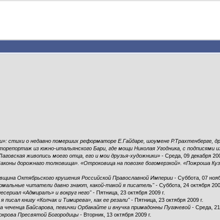
и»: стихи о недавно померших реформаторе Е.Гайдаре, шоумене Р.Трахтенберге, дру
торепортаж из южно-итальянского Бари, где мощи Николая Угодника, с подписями и
Лаговская живопись моего отца, его и мои друзья-художники»
- Среда, 09 декабря 200
Законы дорожнаго толковища». «Отроковица на повозке богомерзкой». «Пожроша Куз
вщина Октябрьского крушения Российской Православной Империи
- Суббота, 07 нояб
рмальные читатели давно знают, какой-такой я писатель"
- Суббота, 24 октября 200
лесериал «Адмиралъ» и вокруг него"
- Пятница, 23 октября 2009 г.
я писал книгу «Колчак и Тимирева», как ее резали"
- Пятница, 23 октября 2009 г.
а чеченца Байсарова, певички Орбакайте и внучка примадонны Пугачевой
- Среда, 21
Покрова Пресвятой Богородицы
- Вторник, 13 октября 2009 г.