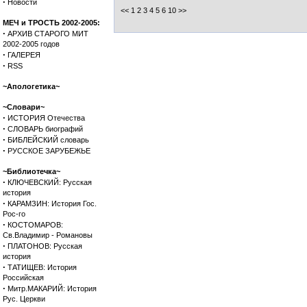
·
Новости
<< 1
2
3
4
5
6
10
>>
МЕЧ и ТРОСТЬ 2002-2005:
·
АРХИВ СТАРОГО МИТ
2002-2005 годов
·
ГАЛЕРЕЯ
·
RSS
~Апологетика~
~Словари~
·
ИСТОРИЯ Отечества
·
СЛОВАРЬ биографий
·
БИБЛЕЙСКИЙ словарь
·
РУССКОЕ ЗАРУБЕЖЬЕ
~Библиотечка~
·
КЛЮЧЕВСКИЙ: Русская
история
·
КАРАМЗИН: История Гос.
Рос-го
·
КОСТОМАРОВ:
Св.Владимир - Романовы
·
ПЛАТОНОВ: Русская
история
·
ТАТИЩЕВ: История
Российская
·
Митр.МАКАРИЙ: История
Рус. Церкви