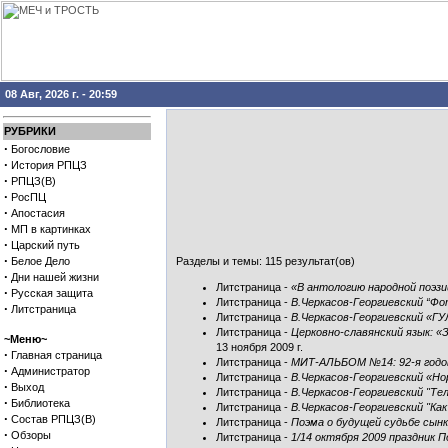
08 Авг, 2026 г. - 20:59
РУБРИКИ
·
Богословие
·
История РПЦЗ
·
РПЦЗ(В)
·
РосПЦ
·
Апостасия
·
МП в картинках
·
Царский путь
·
Белое Дело
Разделы и темы: 115 результат(ов)
·
Дни нашей жизни
Литстраница
-
«В антологию народной поэзи
·
Русская защита
Литстраница
-
В.Черкасов-Георгиевский “Фо
·
Литстраница
Литстраница
-
В.Черкасов-Георгиевский «ГУ
Литстраница
-
Церковно-славянский язык: «
~Меню~
13 ноября 2009 г.
·
Главная страница
Литстраница
-
МИТ-АЛЬБОМ №14: 92-я годо
·
Администратор
Литстраница
-
В.Черкасов-Георгиевский «Но
·
Выход
Литстраница
-
В.Черкасов-Георгиевский "Те
·
Библиотека
Литстраница
-
В.Черкасов-Георгиевский "Как 
·
Состав РПЦЗ(В)
Литстраница
-
Поэма о будущей судьбе сынк
·
Обзоры
Литстраница
-
1/14 октября 2009 праздник 