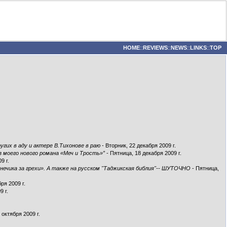
HOME
::
REVIEWS
::
NEWS
::
LINKS
::
TOP
гих в аду и актере В.Тихонове в раю
- Вторник, 22 декабря 2009 г.
з моего нового романа «Меч и Трость»”
- Пятница, 18 декабря 2009 г.
9 г.
нечика за грехи». А также на русском "Таджикская библия"-- ШУТОЧНО
- Пятница,
ря 2009 г.
9 г.
 октября 2009 г.