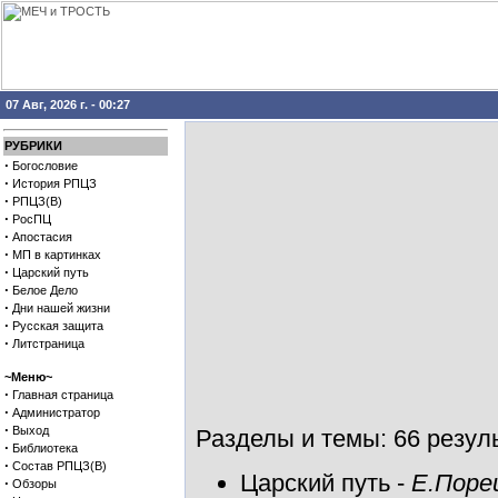
07 Авг, 2026 г. - 00:27
РУБРИКИ
·
Богословие
·
История РПЦЗ
·
РПЦЗ(В)
·
РосПЦ
·
Апостасия
·
МП в картинках
·
Царский путь
·
Белое Дело
·
Дни нашей жизни
·
Русская защита
·
Литстраница
~Меню~
·
Главная страница
·
Администратор
·
Выход
Разделы и темы: 66 резуль
·
Библиотека
·
Состав РПЦЗ(В)
Царский путь
-
Е.Поре
·
Обзоры