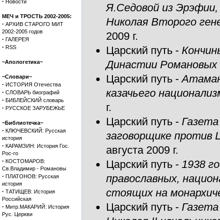
·
Новости
Я.Седовой из Эрэфии
МЕЧ и ТРОСТЬ 2002-2005:
Николая Второго гене
·
АРХИВ СТАРОГО МИТ
2002-2005 годов
2009 г.
·
ГАЛЕРЕЯ
·
RSS
Царский путь
-
Кончин
Династии Романовых 
~Апологетика~
Царский путь
-
Атаман
~Словари~
·
ИСТОРИЯ Отечества
казачьего национализ
·
СЛОВАРЬ биографий
·
БИБЛЕЙСКИЙ словарь
г.
·
РУССКОЕ ЗАРУБЕЖЬЕ
Царский путь
-
Газета
~Библиотечка~
·
КЛЮЧЕВСКИЙ: Русская
заговорщике против 
история
·
КАРАМЗИН: История Гос.
августа 2009 г.
Рос-го
·
КОСТОМАРОВ:
Царский путь
-
1938 г
Св.Владимир - Романовы
·
православных, национ
ПЛАТОНОВ: Русская
история
стоящих на монархич
·
ТАТИЩЕВ: История
Российская
Царский путь
-
Газета
·
Митр.МАКАРИЙ: История
Рус. Церкви