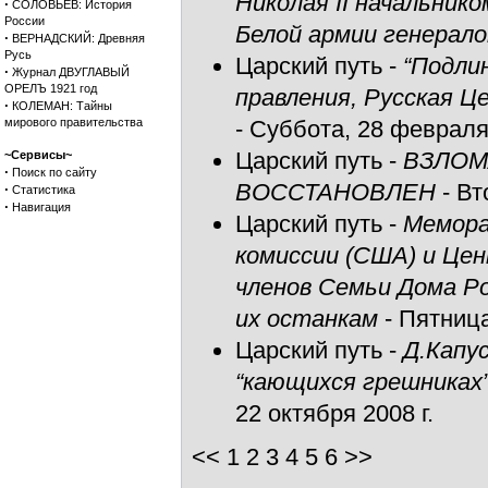
Николая II начальник
·
СОЛОВЬЕВ: История
России
Белой армии генерал
·
ВЕРНАДСКИЙ: Древняя
Русь
Царский путь
-
“Подли
·
Журнал ДВУГЛАВЫЙ
ОРЕЛЪ 1921 год
правления, Русская Ц
·
КОЛЕМАН: Тайны
мирового правительства
- Суббота, 28 февраля 
Царский путь
-
ВЗЛОМА
~Сервисы~
·
Поиск по сайту
ВОССТАНОВЛЕН
- Вт
·
Статистика
·
Навигация
Царский путь
-
Мемора
комиссии (США) и Це
членов Семьи Дома Ро
их останкам
- Пятница
Царский путь
-
Д.Капус
“кающихся грешниках”
22 октября 2008 г.
<< 1
2
3
4
5
6
>>