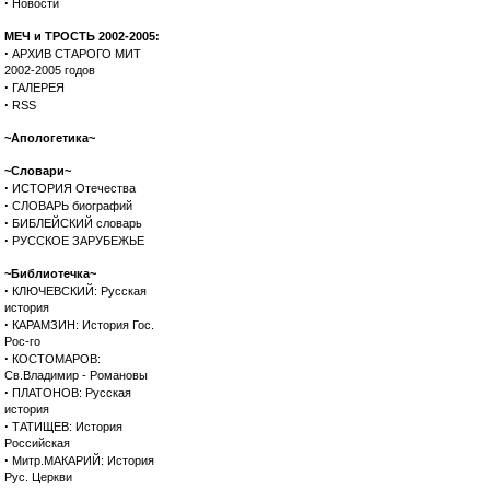
·
Новости
МЕЧ и ТРОСТЬ 2002-2005:
·
АРХИВ СТАРОГО МИТ
2002-2005 годов
·
ГАЛЕРЕЯ
·
RSS
~Апологетика~
~Словари~
·
ИСТОРИЯ Отечества
·
СЛОВАРЬ биографий
·
БИБЛЕЙСКИЙ словарь
·
РУССКОЕ ЗАРУБЕЖЬЕ
~Библиотечка~
·
КЛЮЧЕВСКИЙ: Русская
история
·
КАРАМЗИН: История Гос.
Рос-го
·
КОСТОМАРОВ:
Св.Владимир - Романовы
·
ПЛАТОНОВ: Русская
история
·
ТАТИЩЕВ: История
Российская
·
Митр.МАКАРИЙ: История
Рус. Церкви