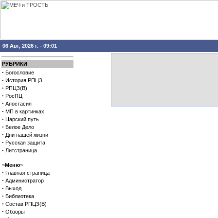
06 Авг, 2026 г. - 09:01
РУБРИКИ
·
Богословие
·
История РПЦЗ
·
РПЦЗ(В)
·
РосПЦ
·
Апостасия
·
МП в картинках
·
Царский путь
·
Белое Дело
·
Дни нашей жизни
·
Русская защита
·
Литстраница
~Меню~
·
Главная страница
·
Администратор
·
Выход
·
Библиотека
·
Состав РПЦЗ(В)
·
Обзоры