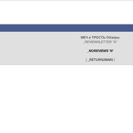
МЕЧ и ТРОСТЬ Обзоры
_REVIEWSLETTER "N"
_NOREVIEWS 'N'
[
_RETURN2MAIN
]