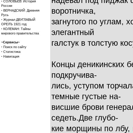
надевал под пиджак 
·
СОЛОВЬЕВ: История
России
воротничка,
·
ВЕРНАДСКИЙ: Древняя
Русь
·
загнутого по углам, х
Журнал ДВУГЛАВЫЙ
ОРЕЛЪ 1921 год
·
КОЛЕМАН: Тайны
элегантный
мирового правительства
галстук в толстую ко
~Сервисы~
·
Поиск по сайту
·
Статистика
·
Навигация
Концы деникинских б
подкручива-
лись, уступом торча
темные густые на-
висшие брови генерал
седеть.Две глубо-
кие морщины по лбу,