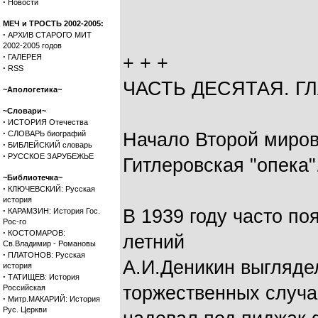
·
Новости
МЕЧ и ТРОСТЬ 2002-2005:
·
АРХИВ СТАРОГО МИТ
2002-2005 годов
·
ГАЛЕРЕЯ
+ + +
·
RSS
ЧАСТЬ ДЕСЯТАЯ. Г
~Апологетика~
~Словари~
·
ИСТОРИЯ Отечества
·
СЛОВАРЬ биографий
Начало Второй миров
·
БИБЛЕЙСКИЙ словарь
·
РУССКОЕ ЗАРУБЕЖЬЕ
Гитлеровская "опека".
~Библиотечка~
·
КЛЮЧЕВСКИЙ: Русская
история
·
В 1939 году часто п
КАРАМЗИН: История Гос.
Рос-го
·
КОСТОМАРОВ:
летний
Св.Владимир - Романовы
·
ПЛАТОНОВ: Русская
А.И.Деникин выглядел
история
·
ТАТИЩЕВ: История
торжественных случа
Российская
·
Митр.МАКАРИЙ: История
Рус. Церкви