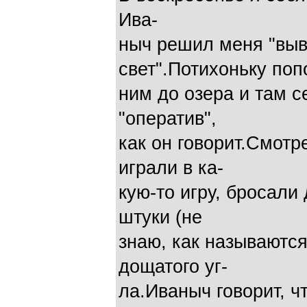
Ива-
ныч решил меня "вы
свет".Потихоньку поп
ним до озера и там с
"оператив",
как он говорит.Смотр
играли в ка-
кую-то игру, бросали
штуки (не
знаю, как называются
дощатого уг-
ла.Иваныч говорит, ч