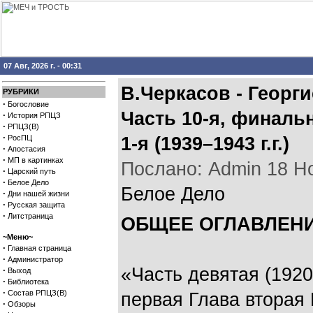
07 Авг, 2026 г. - 00:31
В.Черкасов - Георг
РУБРИКИ
·
Богословие
Часть 10-я, финальн
·
История РПЦЗ
·
РПЦЗ(В)
·
РосПЦ
1-я (1939–1943 г.г.)
·
Апостасия
·
МП в картинках
Послано: Admin 18 Ноя
·
Царский путь
·
Белое Дело
Белое Дело
·
Дни нашей жизни
·
Русская защита
·
Литстраница
ОБЩЕЕ ОГЛАВЛЕНИ
~Меню~
·
Главная страница
·
Администратор
«Часть девятая (192
·
Выход
·
Библиотека
·
Состав РПЦЗ(В)
первая
Глава вторая
·
Обзоры