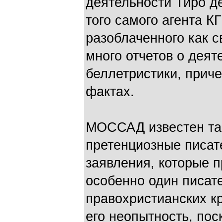
деятельности Тиро де
того самого агента К
разоблаченного как с
много отчетов о дея
беллетристики, приче
фактах.
МОССАД известен так
претенциозные писат
заявления, которые п
особенно один писат
правохристианских кр
его неопытность, пос