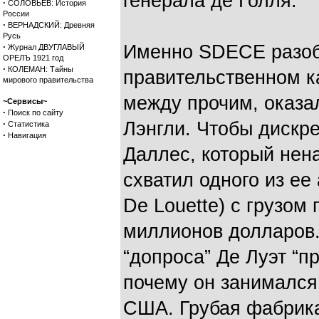
генерала де Голля.
·
СОЛОВЬЕВ: История
России
·
ВЕРНАДСКИЙ: Древняя
Русь
·
Именно SDECE разобл
Журнал ДВУГЛАВЫЙ
ОРЕЛЪ 1921 год
·
КОЛЕМАН: Тайны
правительственном ка
мирового правительства
между прочим, оказа
~Сервисы~
·
Поиск по сайту
·
Лэнгли. Чтобы дискр
Статистика
·
Навигация
Даллес, который нена
схватил одного из ее
De Louette) с грузом
миллионов долларов.
“допроса” Де Луэт “пр
почему он занимался
США. Грубая фабрика