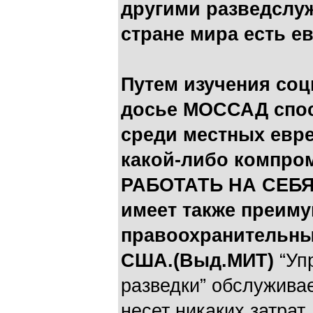
другими разведслуж
стране мира есть е
Путем изучения со
досье МОССАД спос
среди местных евре
какой-либо компро
РАБОТАТЬ НА СЕБ
имеет также преиму
правоохранительны
США.(Выд.МИТ)
“Уп
разведки” обслужива
несет никаких затра