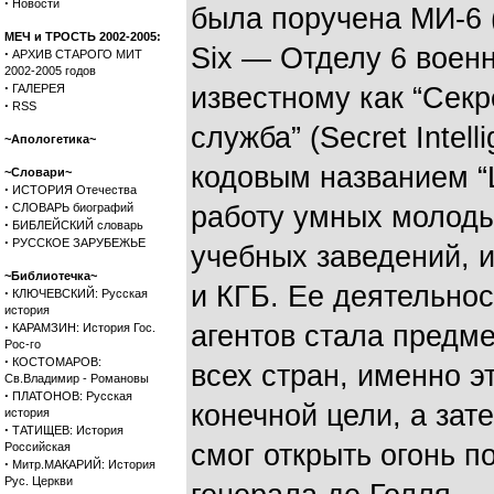
·
Новости
была поручена МИ-6 (M
МЕЧ и ТРОСТЬ 2002-2005:
Six — Отделу 6 военн
·
АРХИВ СТАРОГО МИТ
2002-2005 годов
·
ГАЛЕРЕЯ
известному как “Сек
·
RSS
служба” (Secret Intel
~Апологетика~
кодовым названием 
~Словари~
·
ИСТОРИЯ Отечества
·
СЛОВАРЬ биографий
работу умных молод
·
БИБЛЕЙСКИЙ словарь
·
РУССКОЕ ЗАРУБЕЖЬЕ
учебных заведений, и
~Библиотечка~
и КГБ. Ее деятельно
·
КЛЮЧЕВСКИЙ: Русская
история
·
агентов стала предм
КАРАМЗИН: История Гос.
Рос-го
·
КОСТОМАРОВ:
всех стран, именно э
Св.Владимир - Романовы
·
ПЛАТОНОВ: Русская
конечной цели, а зат
история
·
ТАТИЩЕВ: История
смог открыть огонь п
Российская
·
Митр.МАКАРИЙ: История
Рус. Церкви