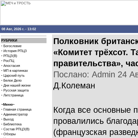
08 Авг, 2026 г. - 13:02
Полковник британск
РУБРИКИ
·
Богословие
«Комитет трёхсот. 
·
История РПЦЗ
·
РПЦЗ(В)
·
РосПЦ
правительства», ча
·
Апостасия
·
МП в картинках
Послано: Admin 24 Авг
·
Царский путь
·
Белое Дело
Д.Колеман
·
Дни нашей жизни
·
Русская защита
·
Литстраница
~Меню~
Когда все основные 
·
Главная страница
·
Администратор
провалились благода
·
Выход
·
Библиотека
·
Состав РПЦЗ(В)
(французская разве
·
Обзоры