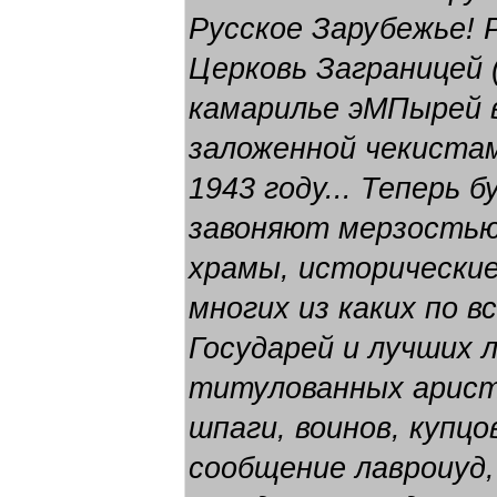
Русское Зарубежье! 
Церковь Заграницей 
камарилье эМПырей в
заложенной чекистам
1943 году... Теперь 
завоняют мерзостью
храмы, исторически
многих из каких по в
Государей и лучших 
титулованных арист
шпаги, воинов, купцо
сообщение лавроиуд,