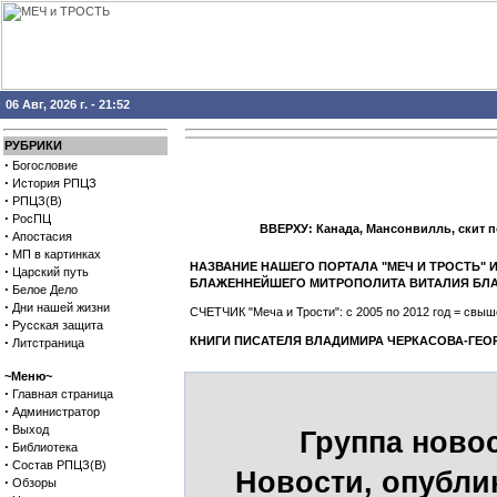
06 Авг, 2026 г. - 21:52
РУБРИКИ
·
Богословие
·
История РПЦЗ
·
РПЦЗ(В)
·
РосПЦ
ВВЕРХУ: Канада, Мансонвилль, скит 
·
Апостасия
·
МП в картинках
НАЗВАНИЕ НАШЕГО ПОРТАЛА "МЕЧ И ТРОСТЬ"
·
Царский путь
БЛАЖЕННЕЙШЕГО МИТРОПОЛИТА ВИТАЛИЯ БЛА
·
Белое Дело
·
Дни нашей жизни
СЧЕТЧИК "Меча и Трости": с 2005 по 2012 год = св
·
Русская защита
·
КНИГИ ПИСАТЕЛЯ ВЛАДИМИРА ЧЕРКАСОВА-ГЕО
Литстраница
~Меню~
·
Главная страница
·
Администратор
·
Выход
Группа ново
·
Библиотека
·
Состав РПЦЗ(В)
Новости, опубли
·
Обзоры