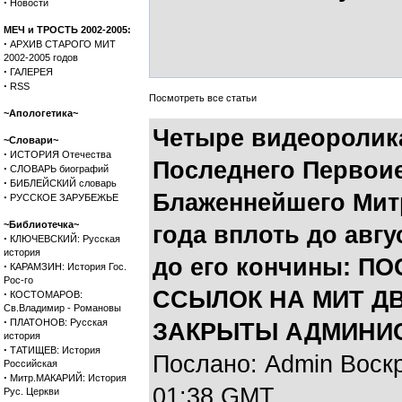
·
Новости
МЕЧ и ТРОСТЬ 2002-2005:
·
АРХИВ СТАРОГО МИТ
2002-2005 годов
·
ГАЛЕРЕЯ
·
RSS
Посмотреть все статьи
~Апологетика~
Четыре видеоролик
~Словари~
·
ИСТОРИЯ Отечества
Последнего Первои
·
СЛОВАРЬ биографий
·
БИБЛЕЙСКИЙ словарь
Блаженнейшего Митр
·
РУССКОЕ ЗАРУБЕЖЬЕ
~Библиотечка~
года вплоть до авгус
·
КЛЮЧЕВСКИЙ: Русская
история
до его кончины: П
·
КАРАМЗИН: История Гос.
Рос-го
ССЫЛОК НА МИТ Д
·
КОСТОМАРОВ:
Св.Владимир - Романовы
·
ПЛАТОНОВ: Русская
ЗАКРЫТЫ АДМИНИС
история
·
ТАТИЩЕВ: История
Послано: Admin Воскре
Российская
·
Митр.МАКАРИЙ: История
01:38 GMT
Рус. Церкви