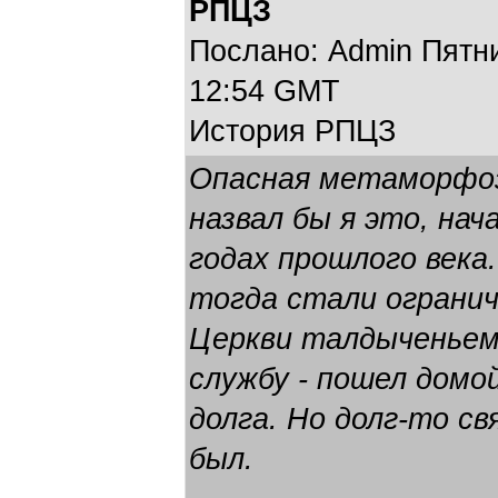
РПЦЗ
Послано: Admin Пятниц
12:54 GMT
История РПЦЗ
Опасная метаморфоз
назвал бы я это, нач
годах прошлого века
тогда стали огранич
Церкви талдыченье
службу - пошел домо
долга. Но долг-то с
был.