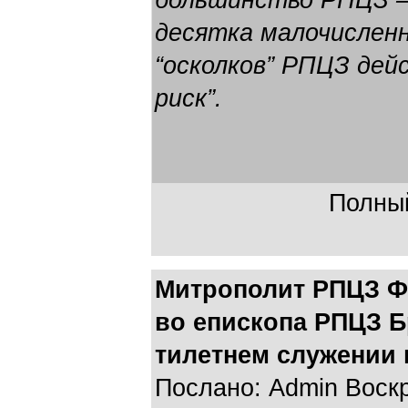
большинство РПЦЗ –
десятка малочисленн
“осколков” РПЦЗ дей
риск”.
Полный
Митрополит РПЦЗ Фи
во епископа РПЦЗ Б
тилетнем служении 
Послано: Admin Воскре