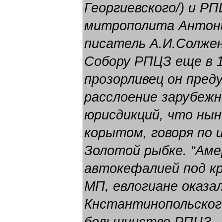
Георгиевского/) и Р
митрополита Антони
писатель А.И.Солжен
Собору РПЦЗ еще в 1
прозорливец он пред
расслоение зарубеж
юрисдикций, что нын
корытом, говоря по 
Золотой рыбке. “Аме
автокефалией под к
МП, евлогиане оказа
Кнстантинопольског