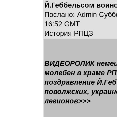
Й.Геббельсом воин
Послано: Admin Суббот
16:52 GMT
История РПЦЗ
ВИДЕОРОЛИК немец
молебен в храме Р
поздравление Й.Геб
поволжских, украин
легионов>>>