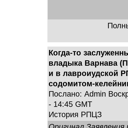
Полны
Когда-то заслуженн
владыка Варнава (П
и в лавроиудской Р
содомитом-келейни
Послано: Admin Воскр
- 14:45 GMT
История РПЦЗ
Оригинал Заявления