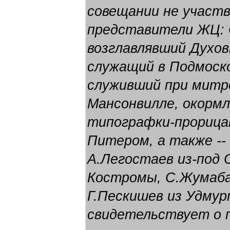
совещании не участ
представители ЖЦ: 
возглавлявший Духо
служащий в Подмоско
служивший при митр
Мансонвилле, окорм
типографки-прорица
Питером, а также --
А.Легостаев из-под 
Костромы, С.Жумаба
Г.Пескишев из Удмур
свидетельствует о п