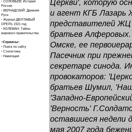
Церкви', которую ос
·
СОЛОВЬЕВ: История
России
·
ВЕРНАДСКИЙ: Древняя
и агент КГБ Лазарь 
Русь
·
Журнал ДВУГЛАВЫЙ
представителей ЖЦ 
ОРЕЛЪ 1921 год
·
КОЛЕМАН: Тайны
братьев Алферовых.
мирового правительства
~Сервисы~
Омске, ее первоиера
·
Поиск по сайту
·
Статистика
Пасечник при прежне
·
Навигация
секретаре синода. 
провокаторов: 'Цер
братьев Шумил, 'Наш
'Западно-Европейский
'Верность' Г.Солдат
оставшиеся недели д
мая 2007 года беженц