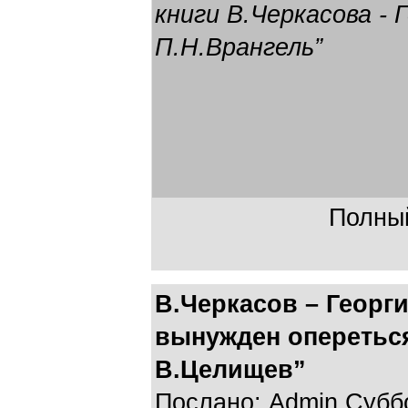
книги В.Черкасова - 
П.Н.Врангель”
Полный
В.Черкасов – Георг
вынужден оперетьс
В.Целищев”
Послано: Admin Суббот