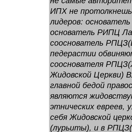
не самые авторитет
ИПХ не протолкнешь
лидеров: основател
основатель РИПЦ Ла
сооснователь РПЦЗ(В
педерастии обвиняю
сооснователя РПЦЗ(
Жидовской Церкви) 
главной бедой право
являются жидовству
этнических евреев, 
себя Жидовской церк
(лурьиты), и в РПЦЗ(