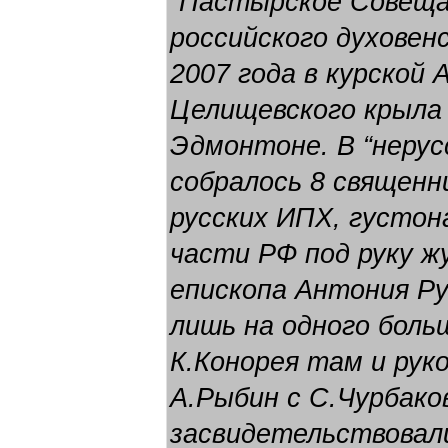
“Пастырское Совеща
российского духовен
2007 года в курской 
Целищевского крыла
Эдмонтоне. В “нерус
собралось 8 священни
русских ИПХ, густон
части РФ под руку ж
епископа Антония Ру
лишь на одного боль
К.Конорея там и рук
А.Рыбин с С.Чурбак
засвидетельствовали