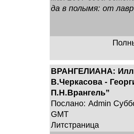
да в полымя: от лав
Полны
ВРАНГЕЛИАНА: Иллюс
В.Черкасова - Георг
П.Н.Врангель”
Послано: Admin Суббот
GMT
Литстраница