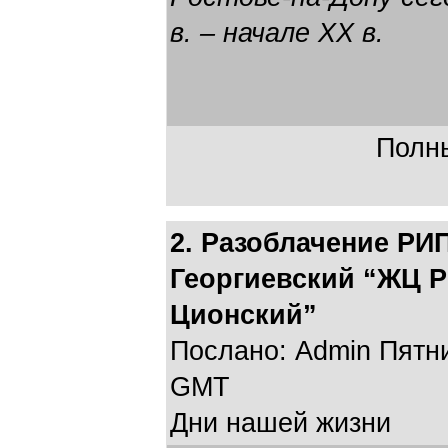
в. – начале XX в.
Полны
2. Разоблачение РИ
Георгиевский “ЖЦ Р
Ционский”
Послано: Admin Пятниц
GMT
Дни нашей жизни