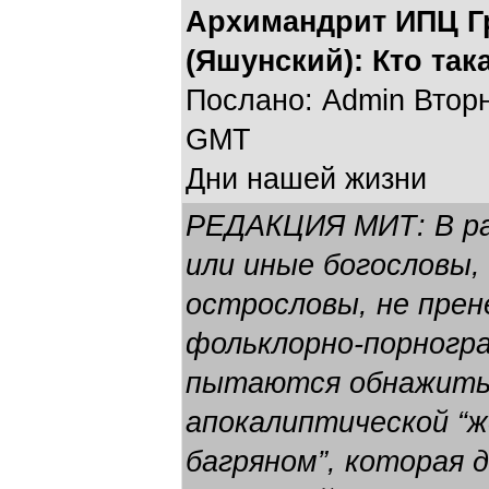
Архимандрит ИПЦ Г
(Яшунский): Кто так
Послано: Admin Вторни
GMT
Дни нашей жизни
РЕДАКЦИЯ МИТ: В ра
или иные богословы,
острословы, не прен
фольклорно-порногр
пытаются обнажить
апокалиптической “ж
багряном”, которая 