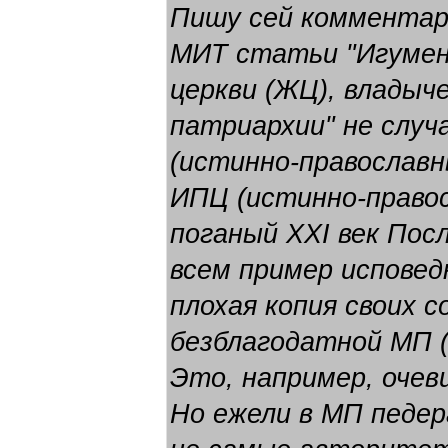
Пишу сей комментари
МИТ статьи
"Игуме
церкви (ЖЦ), владыч
патриархии"
не случ
(истинно-православн
ИПЦ (истинно-правос
поганый XXI век Пос
всем пример исповед
плохая копия своих с
безблагодатной МП (
Это, например, очев
Но ежели в МП педе