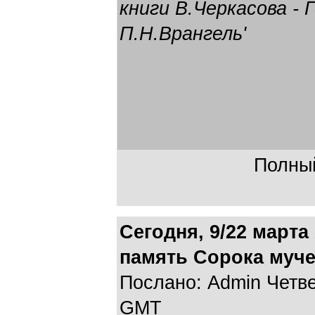
книги В.Черкасова - 
П.Н.Врангель'
Полный
Сегодня, 9/22 марта
память Сорока муч
Послано: Admin Четвер
GMT