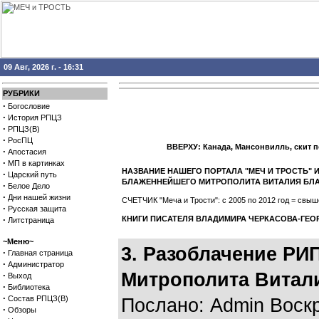
09 Авг, 2026 г. - 16:31
РУБРИКИ
·
Богословие
·
История РПЦЗ
·
РПЦЗ(В)
·
РосПЦ
ВВЕРХУ: Канада, Мансонвилль, скит 
·
Апостасия
·
МП в картинках
НАЗВАНИЕ НАШЕГО ПОРТАЛА "МЕЧ И ТРОСТЬ"
·
Царский путь
БЛАЖЕННЕЙШЕГО МИТРОПОЛИТА ВИТАЛИЯ БЛА
·
Белое Дело
·
Дни нашей жизни
СЧЕТЧИК "Меча и Трости": с 2005 по 2012 год = св
·
Русская защита
·
КНИГИ ПИСАТЕЛЯ ВЛАДИМИРА ЧЕРКАСОВА-ГЕО
Литстраница
~Меню~
3. Разоблачение Р
·
Главная страница
·
Администратор
Митрополита Витал
·
Выход
·
Библиотека
·
Состав РПЦЗ(В)
Послано: Admin Воскре
·
Обзоры