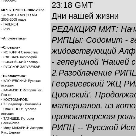
·
Новости
23:18 GMT
МЕЧ и ТРОСТЬ 2002-2005:
Дни нашей жизни
·
АРХИВ СТАРОГО МИТ
2002-2005 годов
·
ГАЛЕРЕЯ
РЕДАКЦИЯ МИТ: Нач
·
RSS
РИПЦы: Содомит - г
~Апологетика~
~Словари~
жидовствующий Алфе
·
ИСТОРИЯ Отечества
·
СЛОВАРЬ биографий
- гепеушной 'Нашей 
·
БИБЛЕЙСКИЙ словарь
·
РУССКОЕ ЗАРУБЕЖЬЕ
2.Разоблачение РИПЦ
~Библиотечка~
·
КЛЮЧЕВСКИЙ: Русская
Георгиевский 'ЖЦ РИ
история
·
КАРАМЗИН: История Гос.
Ционский'
. Продолжа
Рос-го
·
КОСТОМАРОВ:
материалов, из кото
Св.Владимир - Романовы
·
ПЛАТОНОВ: Русская
история
провокаторская роль
·
ТАТИЩЕВ: История
Российская
РИПЦ -- 'Русской Ис
·
Митр.МАКАРИЙ: История
Рус. Церкви