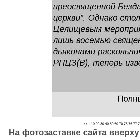
преосвященной Безд
церкви”. Однако сто
Целищевым меропри
лишь восемью свяще
дьяконами раскольни
РПЦЗ(В), теперь изв
Полны
<<
1
10
20
30
40
50
60
70
75
76
77
7
На фотозаставке сайта вверх