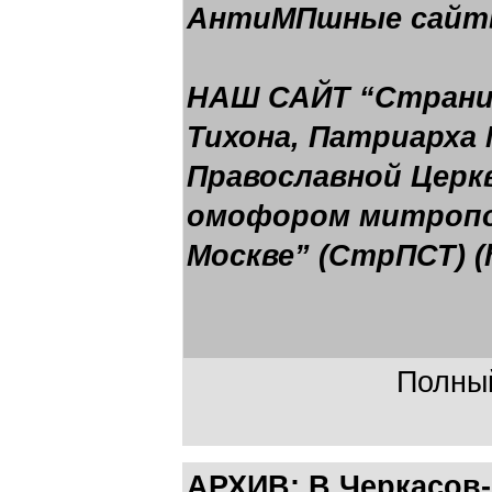
АнтиМПшные сай
НАШ САЙТ “Страни
Тихона, Патриарха 
Православной Церк
омофором митропо
Москве” (СтрПСТ) (ht
Полный
АРХИВ: В.Черкасов-