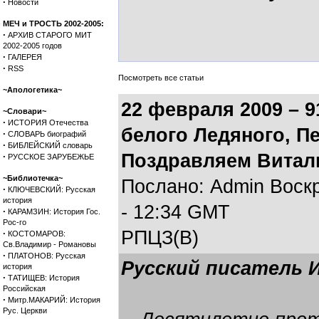
·
Новости
МЕЧ и ТРОСТЬ 2002-2005:
·
АРХИВ СТАРОГО МИТ
2002-2005 годов
·
ГАЛЕРЕЯ
·
RSS
Посмотреть все статьи
~Апологетика~
22 февраля 2009 – 
~Словари~
·
ИСТОРИЯ Отечества
белого Ледяного, П
·
СЛОВАРЬ биографий
·
БИБЛЕЙСКИЙ словарь
Поздравляем Витал
·
РУССКОЕ ЗАРУБЕЖЬЕ
~Библиотечка~
Послано: Admin Воскр
·
КЛЮЧЕВСКИЙ: Русская
история
- 12:34 GMT
·
КАРАМЗИН: История Гос.
Рос-го
РПЦЗ(В)
·
КОСТОМАРОВ:
Св.Владимир - Романовы
·
ПЛАТОНОВ: Русская
Русский писатель И
история
·
ТАТИЩЕВ: История
Российская
·
Митр.МАКАРИЙ: История
Рус. Церкви