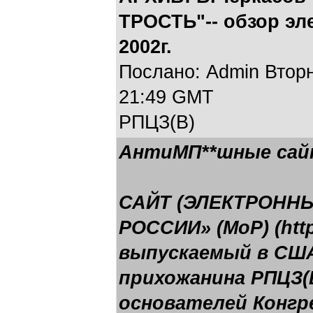
ТРОСТЬ"-- обзор эл
2002г.
Послано: Admin Вторни
21:49 GMT
РПЦЗ(В)
АнтиМП**шные са
САЙТ (ЭЛЕКТРОННЫ
РОССИИ» (МоР) (http:
выпускаемый в США
прихожанина РПЦЗ(В
основателей Конгр