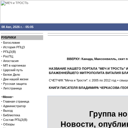
08 Авг, 2026 г. - 05:05
РУБРИКИ
·
Богословие
·
История РПЦЗ
·
РПЦЗ(В)
·
РосПЦ
ВВЕРХУ: Канада, Мансонвилль, скит 
·
Апостасия
·
МП в картинках
НАЗВАНИЕ НАШЕГО ПОРТАЛА "МЕЧ И ТРОСТЬ"
·
Царский путь
БЛАЖЕННЕЙШЕГО МИТРОПОЛИТА ВИТАЛИЯ БЛА
·
Белое Дело
·
Дни нашей жизни
СЧЕТЧИК "Меча и Трости": с 2005 по 2012 год = св
·
Русская защита
·
КНИГИ ПИСАТЕЛЯ ВЛАДИМИРА ЧЕРКАСОВА-ГЕО
Литстраница
~Меню~
·
Главная страница
·
Администратор
·
Выход
Группа но
·
Библиотека
·
Состав РПЦЗ(В)
Новости, опубли
·
Обзоры