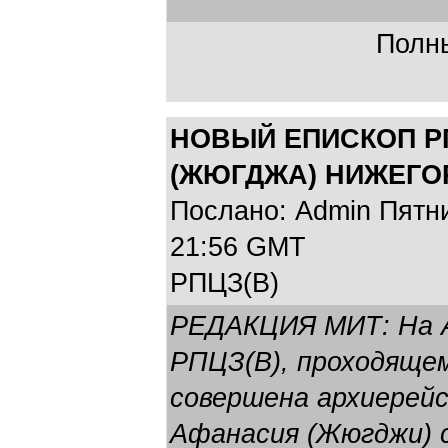
Полны
НОВЫЙ ЕПИСКОП Р
(ЖЮГДЖА) НИЖЕГО
Послано: Admin Пятниц
21:56 GMT
РПЦЗ(В)
РЕДАКЦИЯ МИТ: На А
РПЦЗ(В), проходящем
совершена архиерейс
Афанасия (Жюгджи) с