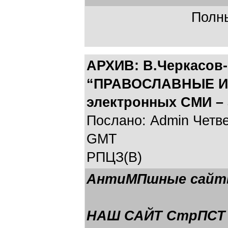
Полны
АРХИВ: В.Черкасов-
“ПРАВОСЛАВНЫЕ И Д
электронных СМИ – а
Послано: Admin Четвер
GMT
РПЦЗ(В)
АнтиМПшные сай
НАШ САЙТ СтрПСТ (ht