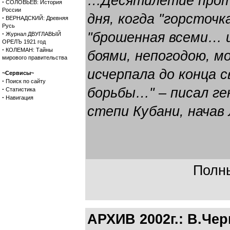
…Десятилетие проте
·
СОЛОВЬЕВ: История
России
дня, когда "горсточк
·
ВЕРНАДСКИЙ: Древняя
Русь
·
"брошенная всеми… 
Журнал ДВУГЛАВЫЙ
ОРЕЛЪ 1921 год
·
КОЛЕМАН: Тайны
боями, непогодою, м
мирового правительства
исчерпала до конца 
~Сервисы~
·
Поиск по сайту
·
борьбы…" – писал ге
Статистика
·
Навигация
степи Кубани, начав
Полны
АРХИВ 2002г.: В.Че