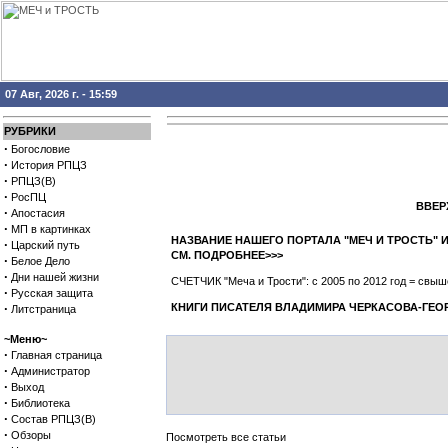
07 Авг, 2026 г. - 15:59
РУБРИКИ
·
Богословие
·
История РПЦЗ
·
РПЦЗ(В)
·
РосПЦ
ВВЕРХ
·
Апостасия
·
МП в картинках
НАЗВАНИЕ НАШЕГО ПОРТАЛА "МЕЧ И ТРОСТЬ"
·
Царский путь
СМ. ПОДРОБНЕЕ>>>
·
Белое Дело
·
Дни нашей жизни
СЧЕТЧИК "Меча и Трости": с 2005 по 2012 год = св
·
Русская защита
·
КНИГИ ПИСАТЕЛЯ ВЛАДИМИРА ЧЕРКАСОВА-ГЕО
Литстраница
~Меню~
·
Главная страница
·
Администратор
·
Выход
·
Библиотека
·
Состав РПЦЗ(В)
·
Обзоры
Посмотреть все статьи