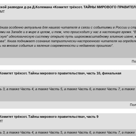
й разведки д-ра Д.Колемана «Комитет трёхсот. ТАЙНЫ МИРОВОГО ПРАВИТЕЛЬСТ
 GMT
 “Книга особенно актуальна для нашего читателя в связи с событиями в России и с
и на Западе и в мире в целом, и тем, что происходит у нас в настоящее время. “
скую” идеологическую систему открыло путь широкомасштабному влиянию извне, 
ва”. Книга поднимает сознание патриотически-настроенного читателя на опреде
ь на многие события и явления современности и недавнего прошлого”.
По
Комитет трёхсот. Тайны мирового правительства», часть 10, финальная
T
ь 3
, а также
Часть 4
, а также
Часть 5
, а также
Часть 6
, а также
Часть 7
, а также
Пол
омитет трёхсот. Тайны мирового правительства», часть 9
MT
ь 3
, а также
Часть 4
, а также
Часть 5
, а также
Часть 6
, а также
Часть 7
, а также