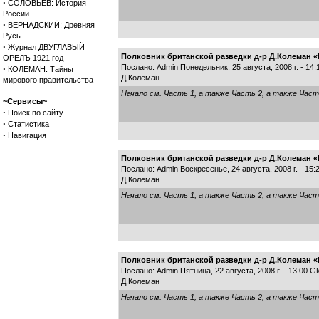
·
СОЛОВЬЕВ: История
России
·
ВЕРНАДСКИЙ: Древняя
Русь
·
Журнал ДВУГЛАВЫЙ
Полковник британской разведки д-р Д.Колеман «К
ОРЕЛЪ 1921 год
Послано: Admin Понедельник, 25 августа, 2008 г. - 14
·
КОЛЕМАН: Тайны
Д.Колеман
мирового правительства
Начало см.
Часть 1
, а также
Часть 2
, а также
Част
~Сервисы~
·
Поиск по сайту
·
Статистика
·
Навигация
Полковник британской разведки д-р Д.Колеман «К
Послано: Admin Воскресенье, 24 августа, 2008 г. - 15
Д.Колеман
Начало см.
Часть 1
, а также
Часть 2
, а также
Част
Полковник британской разведки д-р Д.Колеман «К
Послано: Admin Пятница, 22 августа, 2008 г. - 13:00 
Д.Колеман
Начало см.
Часть 1
, а также
Часть 2
, а также
Част