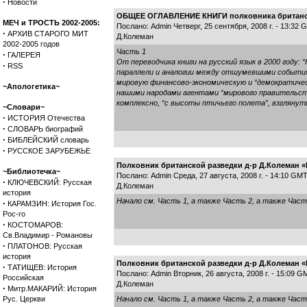
·
Новости
ОБЩЕЕ ОГЛАВЛЕНИЕ КНИГИ полковника британско
МЕЧ и ТРОСТЬ 2002-2005:
Послано: Admin Четверг, 25 сентября, 2008 г. - 13:32
·
АРХИВ СТАРОГО МИТ
Д.Колеман
2002-2005 годов
Часть 1
·
ГАЛЕРЕЯ
От переводчика книги на русский язык в 2000 году:
·
RSS
параллели и аналогии между отшумевшими событиям
мировую финансово-экономическую и “демократиче
~Апологетика~
нашими народами агентами “мирового правительст
комплексно, “с высоты птичьего полета”, взглянут
~Словари~
·
ИСТОРИЯ Отечества
·
СЛОВАРЬ биографий
·
БИБЛЕЙСКИЙ словарь
·
РУССКОЕ ЗАРУБЕЖЬЕ
Полковник британской разведки д-р Д.Колеман «
~Библиотечка~
Послано: Admin Среда, 27 августа, 2008 г. - 14:10 GM
·
КЛЮЧЕВСКИЙ: Русская
Д.Колеман
история
Начало см.
Часть 1
, а также
Часть 2
, а также
Част
·
КАРАМЗИН: История Гос.
Рос-го
·
КОСТОМАРОВ:
Св.Владимир - Романовы
·
ПЛАТОНОВ: Русская
история
Полковник британской разведки д-р Д.Колеман «К
·
ТАТИЩЕВ: История
Послано: Admin Вторник, 26 августа, 2008 г. - 15:09 G
Российская
Д.Колеман
·
Митр.МАКАРИЙ: История
Рус. Церкви
Начало см.
Часть 1
, а также
Часть 2
, а также
Част