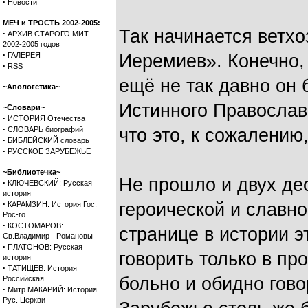
·
Новости
МЕЧ и ТРОСТЬ 2002-2005:
Так начинается ветхо
·
АРХИВ СТАРОГО МИТ
2002-2005 годов
·
ГАЛЕРЕЯ
Иеремиев». Конечно,
·
RSS
ещё не так давно он 
~Апологетика~
Истинного Православ
~Словари~
·
ИСТОРИЯ Отечества
·
СЛОВАРЬ биографий
что это, к сожалению
·
БИБЛЕЙСКИЙ словарь
·
РУССКОЕ ЗАРУБЕЖЬЕ
~Библиотечка~
Не прошло и двух дес
·
КЛЮЧЕВСКИЙ: Русская
история
·
героической и славно
КАРАМЗИН: История Гос.
Рос-го
·
КОСТОМАРОВ:
странице в истории э
Св.Владимир - Романовы
·
ПЛАТОНОВ: Русская
говорить только в п
история
·
ТАТИЩЕВ: История
больно и обидно гово
Российская
·
Митр.МАКАРИЙ: История
Рус. Церкви