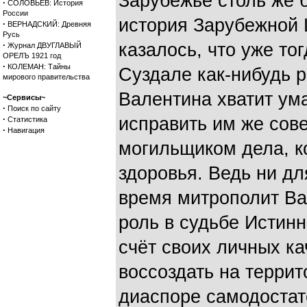
Зарубежье столь же 
·
СОЛОВЬЕВ: История
России
история Зарубежной 
·
ВЕРНАДСКИЙ: Древняя
Русь
·
казалось, что уже то
Журнал ДВУГЛАВЫЙ
ОРЕЛЪ 1921 год
·
КОЛЕМАН: Тайны
Суздале как-нибудь р
мирового правительства
Валентина хватит ума
~Сервисы~
·
Поиск по сайту
·
исправить им же сов
Статистика
·
Навигация
могильщиком дела, ко
здоровья. Ведь ни для
время митрополит В
роль в судьбе Истинн
счёт своих личных ка
воссоздать на террит
диаспоре самодоста