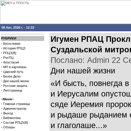
08 Авг, 2026 г. - 12:22
Игумен РПАЦ Прокл 
РУБРИКИ
·
Богословие
Суздальской митроп
·
История РПЦЗ
·
РПЦЗ(В)
·
РосПЦ
Послано: Admin 22 Сен
·
Апостасия
·
МП в картинках
Дни нашей жизни
·
Царский путь
·
Белое Дело
·
«И бысть, повнегда в
Дни нашей жизни
·
Русская защита
·
Литстраница
и Иерусалим опусто
~Меню~
сяде Иеремия пророк
·
Главная страница
·
Администратор
и рыдаше рыданием 
·
Выход
·
Библиотека
·
Состав РПЦЗ(В)
и глаголаше...»
·
Обзоры