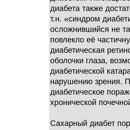
диабета также достат
т.н. «синдром диабет
осложнившийся не так
повлекло её частичн
диабетическая ретино
оболочки глаза, возм
диабетической катара
нарушению зрения. П
диабетическое пораж
хронической почечной
Сахарный диабет пор