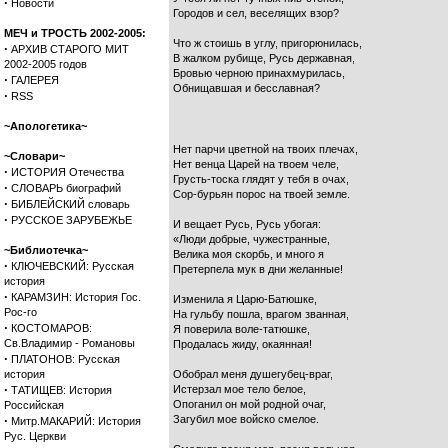
·
Новости
Городов и сел, веселящих взор?
МЕЧ и ТРОСТЬ 2002-2005:
Что ж стоишь в углу, пригорюнилась,
·
АРХИВ СТАРОГО МИТ
В жалком рубище, Русь державная,
2002-2005 годов
Бровью черною принахмурилась,
·
ГАЛЕРЕЯ
Обнищавшая и бесславная?
·
RSS
~Апологетика~
Нет парчи цветной на твоих плечах,
~Словари~
Нет венца Царей на твоем челе,
·
ИСТОРИЯ Отечества
Грусть-тоска глядят у тебя в очах,
·
СЛОВАРЬ биографий
Сор-бурьян порос на твоей земле.
·
БИБЛЕЙСКИЙ словарь
·
РУССКОЕ ЗАРУБЕЖЬЕ
И вещает Русь, Русь убогая:
«Люди добрые, чужестранные,
~Библиотечка~
Велика моя скорбь, и много я
·
КЛЮЧЕВСКИЙ: Русская
Претерпела мук в дни желанные!
история
·
КАРАМЗИН: История Гос.
Изменила я Царю-Батюшке,
Рос-го
На гульбу пошла, врагом званная,
·
КОСТОМАРОВ:
Я поверила воле-татюшке,
Св.Владимир - Романовы
Продалась жиду, окаянная!
·
ПЛАТОНОВ: Русская
история
Обобрал меня душегубец-враг,
·
Истерзал мое тело белое,
ТАТИЩЕВ: История
Опоганил он мой родной очаг,
Российская
·
Загубил мое войско смелое.
Митр.МАКАРИЙ: История
Рус. Церкви