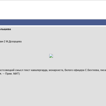
Голышева
аж-2 М.Дозорцева
тсовецкий смысл текст кавалергарда, монархиста, Белого офицера С.Бехтеева, писан
я. -- Прим. МИТ)