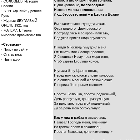
Смолкла песня моя, песня вольная,
·
СОЛОВЬЕВ: История
В дни кровавые,
полголодные
;
России
И зовет молва колокольная
·
ВЕРНАДСКИЙ: Древняя
Люд бессовестный – в Церкви Божии
.
Русь
·
Журнал ДВУГЛАВЫЙ
Вы скажите мне, где идти искать
ОРЕЛЪ 1921 год
Отца родного, Царя русского.
·
КОЛЕМАН: Тайны
Исстрадалась я во крови плясать,
мирового правительства
Под указ-приказ жида прусского.
~Сервисы~
И когда б Господь умудрил меня
·
Поиск по сайту
Отыскать мое Солнце Красное,
·
Статистика
Я б пошла к Нему чрез моря огня,
·
Навигация
Чтоб узреть Его лицо ясное.
И упала б я у Царя в ногах,
Перед ним склонясь сирым колосом,
И с святой мольбой и слезой в очах
Говорила б я горьким голосом:
Прости, Батюшка, прости, родненький,
Дочь распутную, дочь разгульную
За вину мою, грех мой подленький,
Да за речь мою богохульную.
Как у них в рабах
я измаялась,
Наказал Господь меня, пленницу,
Во грехах своих я покаялась,
Прости, Батюшка, дочь-изменницу!»