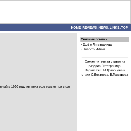
HOME
::
REVIEWS
::
NEWS
::
LINKS
::
TOP
Связные ссылки
·
Ещё о Литстраница
·
Новости Admin
Самая читаемая статья из
раздела Литстраница:
Вернисаж-3 М.Дозорцева и
стихи С.Бехтеева, В.Голышева
ный в 1920 году им пока еще только при виде