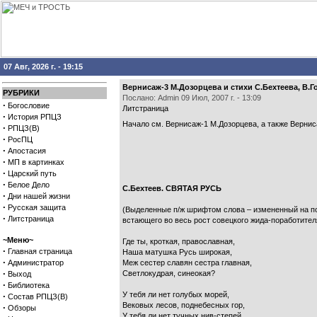
07 Авг, 2026 г. - 19:15
Вернисаж-3 М.Дозорцева и стихи С.Бехтеева, В.
РУБРИКИ
Послано: Admin 09 Июл, 2007 г. - 13:09
·
Богословие
Литстраница
·
История РПЦЗ
Начало см.
Вернисаж-1 М.Дозорцева
, а также
Вернис
·
РПЦЗ(В)
·
РосПЦ
·
Апостасия
·
МП в картинках
·
Царский путь
·
Белое Дело
С.Бехтеев. СВЯТАЯ РУСЬ
·
Дни нашей жизни
·
Русская защита
(Выделенные п/ж шрифтом слова – измененный на пос
·
Литстраница
встающего во весь рост совецкого жида-поработител
~Меню~
Где ты, кроткая, православная,
·
Главная страница
Наша матушка Русь широкая,
·
Администратор
Меж сестер славян сестра главная,
·
Светлокудрая, синеокая?
Выход
·
Библиотека
У тебя ли нет голубых морей,
·
Состав РПЦЗ(В)
Вековых лесов, поднебесных гор,
·
Обзоры
У тебя ли нет тучных нив-степей,