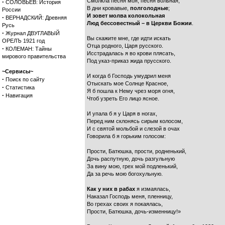
Смолкла песня моя, песня вольная,
·
СОЛОВЬЕВ: История
В дни кровавые,
полголодные
;
России
И зовет молва колокольная
·
ВЕРНАДСКИЙ: Древняя
Люд бессовестный – в Церкви Божии
.
Русь
·
Журнал ДВУГЛАВЫЙ
Вы скажите мне, где идти искать
ОРЕЛЪ 1921 год
Отца родного, Царя русского.
·
КОЛЕМАН: Тайны
Исстрадалась я во крови плясать,
мирового правительства
Под указ-приказ жида прусского.
~Сервисы~
И когда б Господь умудрил меня
·
Поиск по сайту
Отыскать мое Солнце Красное,
·
Статистика
Я б пошла к Нему чрез моря огня,
·
Навигация
Чтоб узреть Его лицо ясное.
И упала б я у Царя в ногах,
Перед ним склонясь сирым колосом,
И с святой мольбой и слезой в очах
Говорила б я горьким голосом:
Прости, Батюшка, прости, родненький,
Дочь распутную, дочь разгульную
За вину мою, грех мой подленький,
Да за речь мою богохульную.
Как у них в рабах
я измаялась,
Наказал Господь меня, пленницу,
Во грехах своих я покаялась,
Прости, Батюшка, дочь-изменницу!»