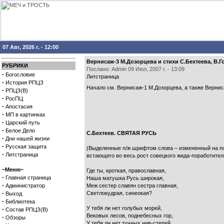
07 Авг, 2026 г. - 12:00
Вернисаж-3 М.Дозорцева и стихи С.Бехтеева, В.
РУБРИКИ
Послано: Admin 09 Июл, 2007 г. - 13:09
·
Богословие
Литстраница
·
История РПЦЗ
Начало см.
Вернисаж-1 М.Дозорцева
, а также
Вернис
·
РПЦЗ(В)
·
РосПЦ
·
Апостасия
·
МП в картинках
·
Царский путь
·
Белое Дело
С.Бехтеев. СВЯТАЯ РУСЬ
·
Дни нашей жизни
·
Русская защита
(Выделенные п/ж шрифтом слова – измененный на пос
·
Литстраница
встающего во весь рост совецкого жида-поработител
~Меню~
Где ты, кроткая, православная,
·
Главная страница
Наша матушка Русь широкая,
·
Администратор
Меж сестер славян сестра главная,
·
Светлокудрая, синеокая?
Выход
·
Библиотека
У тебя ли нет голубых морей,
·
Состав РПЦЗ(В)
Вековых лесов, поднебесных гор,
·
Обзоры
У тебя ли нет тучных нив-степей,