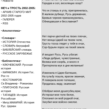
·
Новости
Городов и сел, веселящих взор?
МЕЧ и ТРОСТЬ 2002-2005:
Что ж стоишь в углу, пригорюнилась,
·
АРХИВ СТАРОГО МИТ
В жалком рубище, Русь державная,
2002-2005 годов
Бровью черною принахмурилась,
·
ГАЛЕРЕЯ
Обнищавшая и бесславная?
·
RSS
~Апологетика~
Нет парчи цветной на твоих плечах,
~Словари~
Нет венца Царей на твоем челе,
·
ИСТОРИЯ Отечества
Грусть-тоска глядят у тебя в очах,
·
СЛОВАРЬ биографий
Сор-бурьян порос на твоей земле.
·
БИБЛЕЙСКИЙ словарь
·
РУССКОЕ ЗАРУБЕЖЬЕ
И вещает Русь, Русь убогая:
«Люди добрые, чужестранные,
~Библиотечка~
Велика моя скорбь, и много я
·
КЛЮЧЕВСКИЙ: Русская
Претерпела мук в дни желанные!
история
·
КАРАМЗИН: История Гос.
Изменила я Царю-Батюшке,
Рос-го
На гульбу пошла, врагом званная,
·
КОСТОМАРОВ:
Я поверила воле-татюшке,
Св.Владимир - Романовы
Продалась жиду, окаянная!
·
ПЛАТОНОВ: Русская
история
Обобрал меня душегубец-враг,
·
Истерзал мое тело белое,
ТАТИЩЕВ: История
Опоганил он мой родной очаг,
Российская
·
Загубил мое войско смелое.
Митр.МАКАРИЙ: История
Рус. Церкви