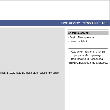
HOME
::
REVIEWS
::
NEWS
::
LINKS
::
TOP
Связные ссылки
·
Ещё о Литстраница
·
Новости Admin
Самая читаемая статья из
раздела Литстраница:
Вернисаж-3 М.Дозорцева и
стихи С.Бехтеева, В.Голышева
ный в 1920 году им пока еще только при виде