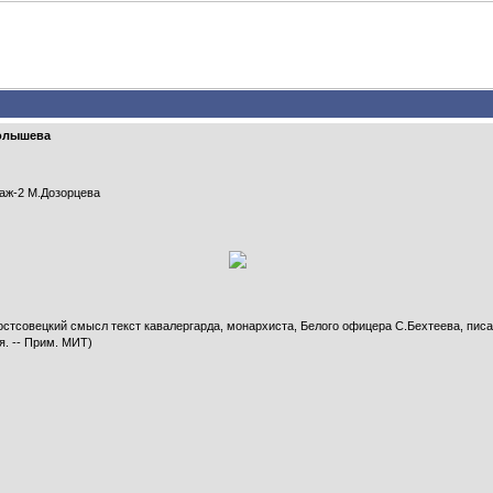
Голышева
аж-2 М.Дозорцева
тсовецкий смысл текст кавалергарда, монархиста, Белого офицера С.Бехтеева, писан
я. -- Прим. МИТ)