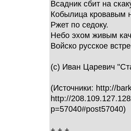
Всадник сбит на скаку
Кобылица кровавым 
Ржет по седоку.
Небо эхом живым качн
Войско русское встре
(с) Иван Царевич "Ст
(Источники: http://bar
http://208.109.127.12
p=57040#post57040)
+ + +