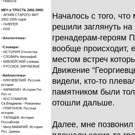
·
Новости
МЕЧ и ТРОСТЬ 2002-2005:
Началось с того, чт
·
АРХИВ СТАРОГО МИТ
2002-2005 годов
·
ГАЛЕРЕЯ
решили заглянуть на 
·
RSS
гренадерам-героям П
~Апологетика~
вообще происходит, 
~Словари~
·
ИСТОРИЯ Отечества
·
СЛОВАРЬ биографий
местом встреч котор
·
БИБЛЕЙСКИЙ словарь
·
РУССКОЕ ЗАРУБЕЖЬЕ
Движение “Георгиевцы
~Библиотечка~
видели, кто-то плевал
·
КЛЮЧЕВСКИЙ: Русская
история
·
памятником были тол
КАРАМЗИН: История Гос.
Рос-го
·
КОСТОМАРОВ:
отошли дальше.
Св.Владимир - Романовы
·
ПЛАТОНОВ: Русская
история
·
ТАТИЩЕВ: История
Далее, мне позвонил 
Российская
·
Митр.МАКАРИЙ: История
Рус. Церкви