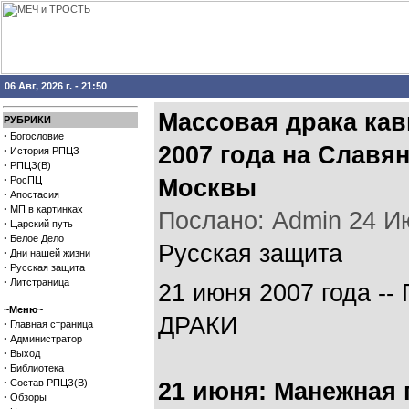
06 Авг, 2026 г. - 21:50
Массовая драка кав
РУБРИКИ
·
Богословие
2007 года на Славя
·
История РПЦЗ
·
РПЦЗ(В)
·
РосПЦ
Москвы
·
Апостасия
·
МП в картинках
Послано: Admin 24 Июн
·
Царский путь
·
Белое Дело
Русская защита
·
Дни нашей жизни
·
Русская защита
·
Литстраница
21 июня 2007 года
~Меню~
ДРАКИ
·
Главная страница
·
Администратор
·
Выход
·
Библиотека
·
Состав РПЦЗ(В)
21 июня: Манежная 
·
Обзоры