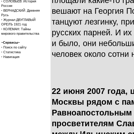
площали какие-то гр
·
СОЛОВЬЕВ: История
России
вешают на Георгия П
·
ВЕРНАДСКИЙ: Древняя
Русь
·
танцуют лезгинку, пр
Журнал ДВУГЛАВЫЙ
ОРЕЛЪ 1921 год
·
КОЛЕМАН: Тайны
русских парней. И их
мирового правительства
и было, они небольш
~Сервисы~
·
Поиск по сайту
·
человек около сотни 
Статистика
·
Навигация
22 июня 2007 года,
Москвы рядом с па
Равноапостольным
просветителям Сла