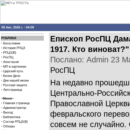
09 Авг, 2026 г. - 04:09
Епископ РосПЦ Дам
РУБРИКИ
·
Богословие
1917. Кто виноват?"
·
История РПЦЗ
·
РПЦЗ(В)
·
РосПЦ
Послано: Admin 23 Мая
·
Апостасия
·
МП в картинках
РосПЦ
·
Царский путь
·
Белое Дело
·
На недавно прошедш
Дни нашей жизни
·
Русская защита
·
Литстраница
Центрально-Российск
~Меню~
Православной Церкви
·
Главная страница
·
Администратор
февральского перево
·
Выход
·
Библиотека
·
Состав РПЦЗ(В)
совсем не случайно.
·
Обзоры