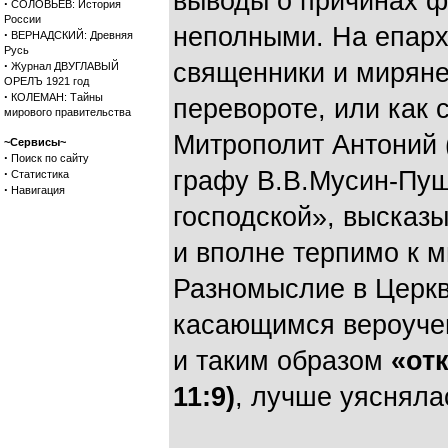
выводы о причинах 
·
СОЛОВЬЕВ: История
России
неполными. На епар
·
ВЕРНАДСКИЙ: Древняя
Русь
·
священники и миряне
Журнал ДВУГЛАВЫЙ
ОРЕЛЪ 1921 год
·
КОЛЕМАН: Тайны
перевороте, или как
мирового правительства
Митрополит Антоний 
~Сервисы~
·
Поиск по сайту
·
графу В.В.Мусин-Пуш
Статистика
·
Навигация
господской», высказы
и вполне терпимо к 
Разномыслие в Церкв
касающимся вероучен
и таким образом
«от
11:9)
, лучше уясняла