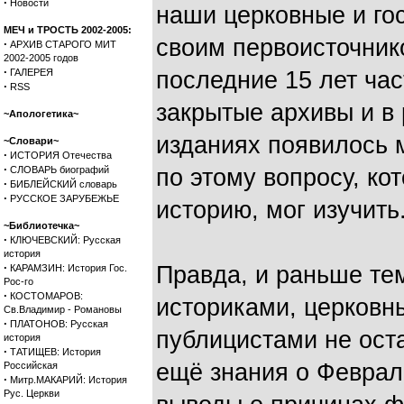
·
Новости
наши церковные и го
МЕЧ и ТРОСТЬ 2002-2005:
своим первоисточник
·
АРХИВ СТАРОГО МИТ
2002-2005 годов
·
ГАЛЕРЕЯ
последние 15 лет ча
·
RSS
закрытые архивы и в
~Апологетика~
изданиях появилось 
~Словари~
·
ИСТОРИЯ Отечества
·
СЛОВАРЬ биографий
по этому вопросу, ко
·
БИБЛЕЙСКИЙ словарь
·
РУССКОЕ ЗАРУБЕЖЬЕ
историю, мог изучить
~Библиотечка~
·
КЛЮЧЕВСКИЙ: Русская
история
·
Правда, и раньше те
КАРАМЗИН: История Гос.
Рос-го
·
КОСТОМАРОВ:
историками, церковн
Св.Владимир - Романовы
·
ПЛАТОНОВ: Русская
публицистами не оста
история
·
ТАТИЩЕВ: История
ещё знания о Феврал
Российская
·
Митр.МАКАРИЙ: История
Рус. Церкви