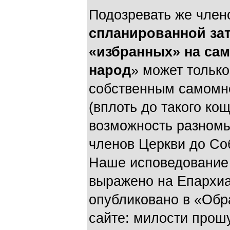
Подозревать же член
спланированной зате
«избранных» на са
народ
» может тольк
собственным самомн
(вплоть до такого ко
возможность разномы
членов Церкви до Со
Наше исповедование 
выражено на Епархиа
опубликовано в
«Обр
сайте: милости прошу