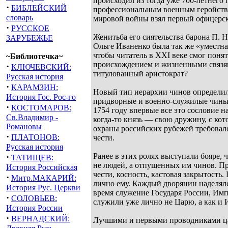
происходил из тогда уже 700-летнего 
·
БИБЛЕЙСКИЙ
профессиональным военным геройство
словарь
мировой войны взял первый офицерск
·
РУССКОЕ
Женитьба его сиятельства барона П. 
ЗАРУБЕЖЬЕ
Ольге Иваненко была так же «уместна
чтобы читатель в XXI веке смог поня
~Библиотечка~
происхождением и жизненными связям
·
КЛЮЧЕВСКИЙ:
титулованный аристократ?
Русская история
·
КАРАМЗИН:
Новый тип иерархии чинов определил
История Гос. Рос-го
придворные и военно-служилые чины,
·
КОСТОМАРОВ:
1754 году впервые все это сословие 
Св.Владимир -
когда-то князь –– свою дружину, с к
Романовы
охраны российских рубежей требовал
·
ПЛАТОНОВ:
чести.
Русская история
·
Ранее в этих ролях выступали бояре,
ТАТИЩЕВ:
не людей, а отпущенных им чинов. Пр
История Российская
чести, косность, кастовая закрытост
·
Митр.МАКАРИЙ:
лично ему. Каждый дворянин наделялс
История Рус. Церкви
время служение Государя России, Им
·
СОЛОВЬЕВ:
служили уже лично не Царю, а как и
История России
·
ВЕРНАДСКИЙ:
Лучшими и первыми проводниками царс