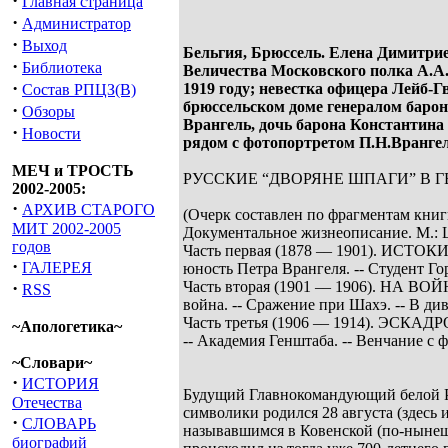
·
Главная страница
·
Администратор
·
Выход
Бельгия, Брюссель. Елена Димитрие
·
Библиотека
Величества Московского полка А.А.Г
·
1919 году; невестка офицера Лейб-
Состав РПЦЗ(В)
брюссельском доме генералом баро
·
Обзоры
Врангель, дочь барона Константина 
·
Новости
рядом с фотопортретом П.Н.Врангел
МЕЧ и ТРОСТЬ
РУССКИЕ “ДВОРЯНЕ ШПАГИ” В 
2002-2005:
·
АРХИВ СТАРОГО
(Очерк составлен по фрагментам книг
МИТ 2002-2005
Документальное жизнеописание. М.: Ц
годов
Часть первая (1878 –– 1901). ИСТОКИ
·
ГАЛЕРЕЯ
юность Петра Врангеля. -- Студент Го
·
Часть вторая (1901 –– 1906). НА ВО
RSS
война. -- Сражение при Шахэ. -- В ди
Часть третья (1906 –– 1914). ЭСКАД
~Апологетика~
-- Академия Генштаба. -- Венчание с 
~Словари~
·
ИСТОРИЯ
Будущий Главнокомандующий белой Ру
Отечества
символики родился 28 августа (здесь и
·
СЛОВАРЬ
называвшимся в Ковенской (по-ныне
биографий