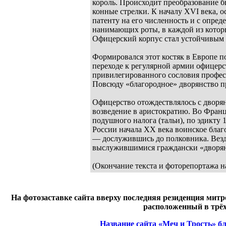
король. Происходит преобразование б
конные стрелки. К началу XVI века, о
патенту на его численность и с опре
нанимающих роты, в каждой из которы
Офицерский корпус стал устойчивым
Формировался этот костяк в Европе п
переходе к регулярной армии офицерс
привилегированного сословия профес
Повсюду «благородное» дворянство пр
Офицерство отождествлялось с дворян
возведение в аристократию. Во Франц
подушного налога (тальи), по эдикту 
России начала XX века воинское благ
–– дослужившись до полковника. Везд
выслужившимися граждански «дворянам
(Окончание текста и фоторепортажа н
На фотозаставке сайта вверху последняя резиденция мит
расположенный в трёх
Название сайта «Меч и Трость» б