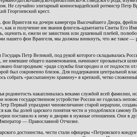
германо-датско-шведско-прибалтийско-эстляндского рода, изумите
м. Не случайно элитарный конногвардейский ротмистр Петр В
ий Георгиевский крест.
Н. фон Врангеля на дочери камергера Высочайшего Двора, фрей
», как и получение им звания флигель-адъютанта Свиты Его Имп
ть, оценить и, ежели не завистник или душевный плебей, полюбо
и нашего фон Врангеля, мы должны вникнуть, что же такое –– 
 Государь Петр Великий, под рукой которого складывалась Рос
 не имевшие общего наименования, начинают прозываться шляхе
названо благородным: «ради службы благородно и от подлости от
оторой был сокровенно близок. Для поддержания центральной вл
ось собрать «рассыпанную храмину» в крепкий, четко сложенны
 чья родовитость накапливалась веками службой всей фамилии, н
и новом государственном устройстве России не годилась непов
ь. Петр Первый упразднял чиновеличание старой иерархии, созда
я как бы долей царского понятия чести и уподоблялся самому Пе
перии поставило к нему и дворян в нужные отношения. Они в д
 Император –– Православной Отчизне.
кого достоинства, чести стали офицеры «Петровского кондуита