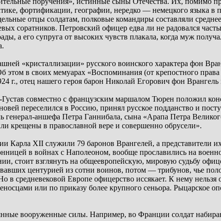
ительные поручения», истинные сыны Отечества. Их, помимо п
тике, фортификации, географии, нередко –– немецкого языка в п
дельные отцы солдатам, полковые командиры составляли среднее
оевых соратников. Петровский офицер едва ли не радовался част
ады, а его супруга от высоких чувств плакала, когда муж получ
а.
дашней «кристаллизации» русского воинского характера фон Вран
б этом в своих мемуарах «Воспоминания (от крепостного права
24 г., отец нашего героя барон Николай Егорович фон Врангель 
-Густав совместно с французским маршалом Тюрен положил кон
новей переселился в Россию, принял русское подданство и посту
чь генерал-аншефа Петра Ганнибала, сына «Арапа Петра Велико
были крещены в православной вере и совершенно обрусели».
рмии Карла XII служили 79 баронов Врангелей, а представители и
конницей в войнах с Наполеоном, вообще прославились на воен
ии, стоит взглянуть на общеевропейскую, мировую судьбу офице
авших центурией из сотни воинов, потом –– трибунов, чье пол
о в средневековой Европе офицерство иссякает. К нему нельзя
еносцами или по приказу более крупного сеньора. Рыцарское опо
янные вооруженные силы. Например, во Франции солдат набираю