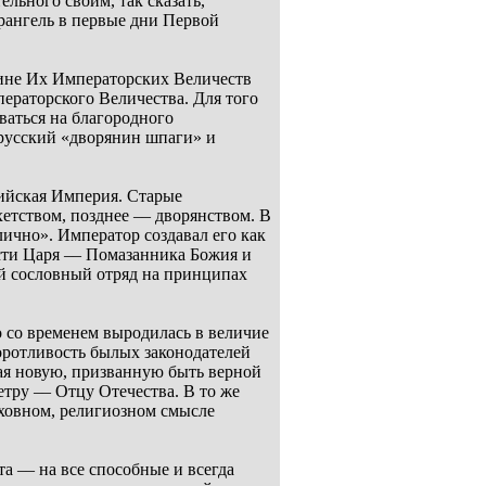
льного своим, так сказать,
рангель в первые дни Первой
лине Их Императорских Величеств
ераторского Величества. Для того
ваться на благородного
русский «дворянин шпаги» и
сийская Империя. Старые
тством, позднее –– дворянством. В
лично». Император создавал его как
асти Царя –– Помазанника Божия и
й сословный отряд на принципах
о со временем выродилась в величие
оротливость былых законодателей
вая новую, призванную быть верной
тру –– Отцу Отечества. В то же
уховном, религиозном смысле
 –– на все способные и всегда