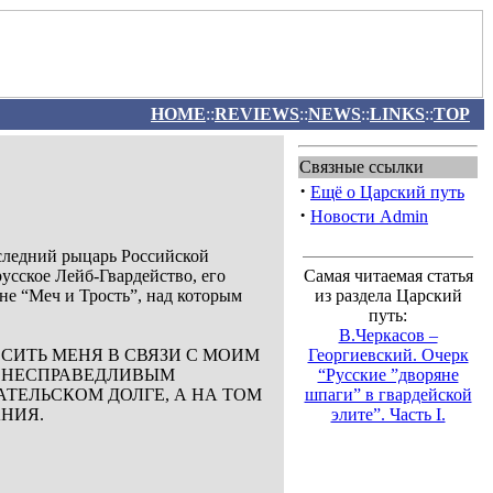
HOME
::
REVIEWS
::
NEWS
::
LINKS
::
TOP
Связные ссылки
·
Ещё о Царский путь
·
Новости Admin
оследний рыцарь Российской
усское Лейб-Гвардейство, его
Самая читаемая статья
не “Меч и Трость”, над которым
из раздела Царский
путь:
В.Черкасов –
ОСИТЬ МЕНЯ В СВЯЗИ С МОИМ
Георгиевский. Очерк
, НЕСПРАВЕДЛИВЫМ
“Русские ”дворяне
ТЕЛЬСКОМ ДОЛГЕ, А НА ТОМ
шпаги” в гвардейской
АНИЯ.
элите”. Часть I.