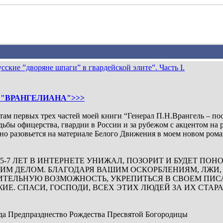
сские ”дворяне шпаги” в гвардейской элите”. Часть I.
 "ВРАНГЕЛИАНА">>>
там первых трех частей моей книги “Генерал П.Н.Врангель – п
ьбы офицерства, гвардии в России и за рубежом с акцентом на р
но разовьется на материале Белого Движения в моем новом рома
5-7 ЛЕТ В ИНТЕРНЕТЕ УНИЖАЛ, ПОЗОРИТ И БУДЕТ ПОН
ИМ ДЕЛОМ. БЛАГОДАРЯ ВАШИМ ОСКОРБЛЕНИЯМ, ЛЖИ
ТЕЛЬНУЮ ВОЗМОЖНОСТЬ, УКРЕПИТЬСЯ В СВОЕМ ПИСА
ЖИЕ. СПАСИ, ГОСПОДИ, ВСЕХ ЭТИХ ЛЮДЕЙ ЗА ИХ СТАР
года Предпразднество Рождества Пресвятой Богородицы