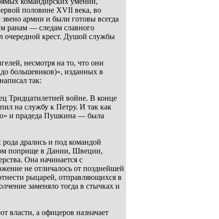
рямых командирских умений,
ервой половине XVII века, во
 звено армии и были готовы всегда
ым ранам –– следам славного
ал очередной крест. Душой службы
гелей, несмотря на то, что они
 до большевиков)», изданных в
написал так:
ец Тридцатилетней войне. В конце
пил на службу к Петру. И так как
го» и прадеда Пушкина –– была
х рода дрались и под командой
ном поприще в Дании, Швеции,
рства. Она начинается с
ожение не отличалось от позднейшей
 отнести рыцарей, отправляющихся в
лчение заменяло тогда в стычках и
т власти, а офицеров назначает