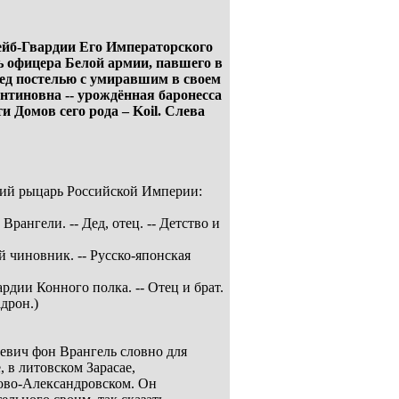
Лейб-Гвардии Его Императорского
чь офицера Белой армии, павшего в
ред постелью с умиравшим в своем
тиновна -- урождённая баронесса
 Домов сего рода – Koil. Слева
дний рыцарь Российской Империи:
ангели. -- Дед, отец. -- Детство и
чиновник. -- Русско-японская
ии Конного полка. -- Отец и брат.
дрон.)
евич фон Врангель словно для
, в литовском Зарасае,
ово-Александровском. Он