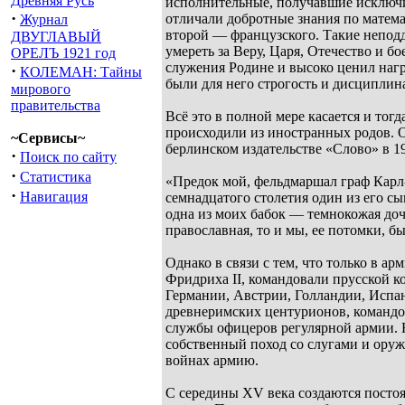
Древняя Русь
исполнительные, получавшие исключ
·
отличали добротные знания по матема
Журнал
второй –– французского. Такие непод
ДВУГЛАВЫЙ
умереть за Веру, Царя, Отечество и б
ОРЕЛЪ 1921 год
служения Родине и высоко ценил нагр
·
КОЛЕМАН: Тайны
были для него строгость и дисциплин
мирового
правительства
Всё это в полной мере касается и тог
происходили из иностранных родов. О
~Сервисы~
берлинском издательстве «Слово» в 19
·
Поиск по сайту
·
Статистика
«Предок мой, фельдмаршал граф Карл
·
Навигация
семнадцатого столетия один из его сы
одна из моих бабок –– темнокожая до
православная, то и мы, ее потомки, 
Однако в связи с тем, что только в а
Фридриха II, командовали прусской 
Германии, Австрии, Голландии, Испан
древнеримских центурионов, командов
службы офицеров регулярной армии. Н
собственный поход со слугами и оруж
войнах армию.
С середины XV века создаются посто