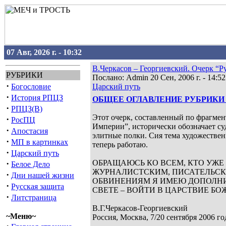
07 Авг, 2026 г. - 10:32
В.Черкасов – Георгиевский. Очерк “Ру
РУБРИКИ
Послано: Admin 20 Сен, 2006 г. - 14:52
·
Богословие
Царский путь
·
История РПЦЗ
ОБЩЕЕ ОГЛАВЛЕНИЕ РУБРИКИ
·
РПЦЗ(В)
Этот очерк, составленный по фрагмен
·
РосПЦ
Империи”, исторически обозначает суд
·
Апостасия
элитные полки. Сия тема художествен
·
МП в картинках
теперь работаю.
·
Царский путь
·
ОБРАЩАЮСЬ КО ВСЕМ, КТО УЖЕ 
Белое Дело
ЖУРНАЛИСТСКИМ, ПИСАТЕЛЬСК
·
Дни нашей жизни
ОБВИНЕНИЯМ Я ИМЕЮ ДОПОЛНИ
·
Русская защита
СВЕТЕ – ВОЙТИ В ЦАРСТВИЕ БО
·
Литстраница
В.Г.Черкасов-Георгиевский
~Меню~
Россия, Москва, 7/20 сентября 2006 