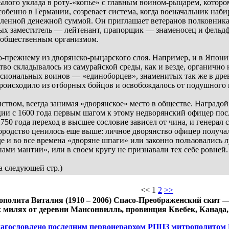
ылого уклада в роту-«копье» с главным воином-рыцарем, которо
собенно в Германии, созревает система, когда военачальник наб
деленной денежной суммой. Он приглашает ветеранов полковника
х заместитель –– лейтенант, прапорщик –– знаменосец и фельдф
 общественным организмом.
о-прежнему из дворянско-рыцарского слоя. Например, и в Япони
тво складывалось из самурайской среды, как и везде, органично
сиональных воинов –– «единоборцев», знаменитых так же в дре
оисходило из отборных бойцов и освобождалось от подушного н
ством, всегда занимая «дворянское» место в обществе. Наградо
ии с 1600 года первым шагом к этому недворянский офицер посл
1750 года переход в высшее сословие зависел от чина, и генерал
ородство ценилось еще выше: личное дворянство офицер получал
е и во все времена «дворяне шпаги» или законно пользовались
и мантии», или в своем кругу не признавали тех себе ровней.
а следующей стр.)
<< 1
2
>>
рополита Виталия (1910 – 2006) Спасо-Преображенский скит
 милях от деревни Мансонвилль, провинция Квебек, Канада
лагословлено последним первоиерархом РПЦЗ митрополитом В