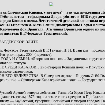
вна Спечинская (справа, у нее дома) -- внучка полковника 
ебеля, потом -- гофмаршала Двора, убитого в 1918 году; до
Гвардии Конного полка. Десятилетней девочкой она стояла пе
ном П.Н.Врангелем. Мать Елены Димитриевны Софья Констан
Карловича фон Врангеля. Эта линия Врангелей одного из пяти
я писатель В.Г.Черкасов-Георгиевский.
ГВАРДЕЙСКОЙ ЭЛИТЕ
и: Черкасов-Георгиевский В.Г. Генерал П. Н. Врангель – после
ентрполиграф, 2004 (переплет).
 РОДА И СЕМЬИ. «Дворянин шпаги». -- Заграничные и русские Вр
рного института.
ЙНЕ СРЕДИ КАЗАКОВ. Лейб-Гвардии Конный полк. -- Иркутский 
визионе разведчиков.
РОН ЕГО ВЕЛИЧЕСТВА. В Северном отряде. --Поручик Лейб-Гвард
фрейлиной. -- Офицерская Кавалерийская школа. -- Государев эска
сской Армией генерал-лейтенант Генштаба барон Петр Никола
 далее ст. стиль) 1878 года на земле своих предков ­ в Прибалтике
шнему –– Каунасской) губернии Российской Империи городом Н