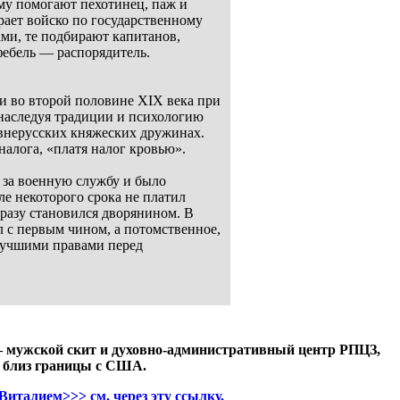
му помогают пехотинец, паж и
ирает войско по государственному
ми, те подбирают капитанов,
ебель –– распорядитель.
и во второй половине XIX века при
 наследуя традиции и психологию
внерусских княжеских дружинах.
алога, «платя налог кровью».
й за военную службу и было
е некоторого срока не платил
 сразу становился дворянином. В
 с первым чином, а потомственное,
 лучшими правами перед
 — мужской скит и духовно-административный центр РПЦЗ,
, близ границы с США.
италием>>> см. через эту ссылку.