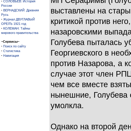
МП Серафимы (Голуб
·
СОЛОВЬЕВ: История
России
выставлены на стары
·
ВЕРНАДСКИЙ: Древняя
Русь
·
критикой против него
Журнал ДВУГЛАВЫЙ
ОРЕЛЪ 1921 год
·
КОЛЕМАН: Тайны
назаровскими выпада
мирового правительства
Голубева пыталась у
~Сервисы~
·
Поиск по сайту
·
Георгиевского в нео
Статистика
·
Навигация
против Назарова, а к
случае этот член РП
чем все вместе взят
нынешние, Голубева
умолкла.
Однако на второй де