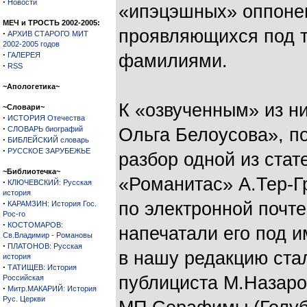
·
Новости
«ипэцэшных» оппонен
МЕЧ и ТРОСТЬ 2002-2005:
проявляющихся под 
·
АРХИВ СТАРОГО МИТ
2002-2005 годов
·
ГАЛЕРЕЯ
фамилиями.
·
RSS
~Апологетика~
К «озвученным» из ни
~Словари~
·
ИСТОРИЯ Отечества
·
СЛОВАРЬ биографий
Ольга Белоусова», п
·
БИБЛЕЙСКИЙ словарь
·
РУССКОЕ ЗАРУБЕЖЬЕ
разбор одной из стат
~Библиотечка~
«Романитас» А.Тер-Г
·
КЛЮЧЕВСКИЙ: Русская
история
·
по электронной почте
КАРАМЗИН: История Гос.
Рос-го
·
КОСТОМАРОВ:
напечатали его под 
Св.Владимир - Романовы
·
ПЛАТОНОВ: Русская
в нашу редакцию ста
история
·
ТАТИЩЕВ: История
публициста М.Назаро
Российская
·
Митр.МАКАРИЙ: История
Рус. Церкви