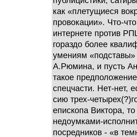
публицистики, сатиры
как «плетущиеся вок
провокации». Что-что
интернете против РПЦ
гораздо более квали
умениям «подставы» 
А.Рюмина, и пусть Ан
такое предположение,
спецчасти. Нет-нет, 
сию трех-четырех(?)г
епископа Виктора, то
недоумками-исполнит
посредников - «в темн