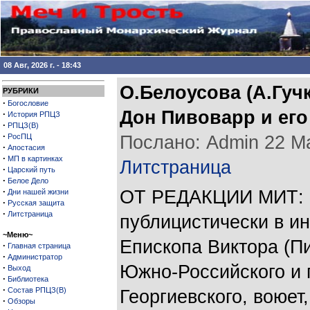
08 Авг, 2026 г. - 18:43
О.Белоусова (А.Гуч
РУБРИКИ
·
Богословие
Дон Пивоварр и его
·
История РПЦЗ
·
РПЦЗ(В)
·
РосПЦ
Послано: Admin 22 Мая
·
Апостасия
·
МП в картинках
Литстраница
·
Царский путь
·
Белое Дело
·
ОТ РЕДАКЦИИ МИТ: П
Дни нашей жизни
·
Русская защита
·
Литстраница
публицистически в и
~Меню~
Епископа Виктора (П
·
Главная страница
·
Администратор
Южно-Российского и 
·
Выход
·
Библиотека
·
Состав РПЦЗ(В)
Георгиевского, воюет
·
Обзоры