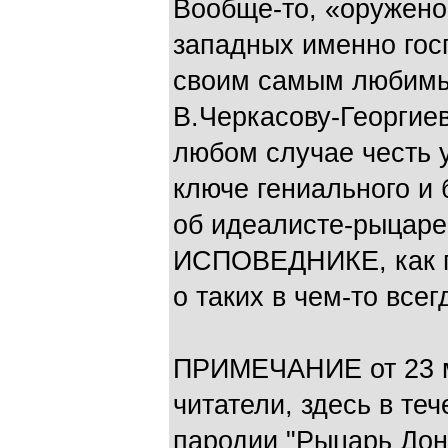
Вообще-то, «оружено
западных именно гос
своим самым любимы
В.Черкасову-Георгиев
любом случае честь у
ключе гениального и
об идеалисте-рыцаре
ИСПОВЕДНИКЕ, как г
о таких в чем-то все
ПРИМЕЧАНИЕ от 23 м
читатели, здесь в те
пародии "Рыцарь Дон