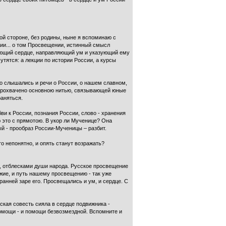
ой стороне, без родины, ныне я вспоминаю с
нии... о том Просвещении, истинный смысл
ающий сердце, направ­ляющий ум и указующий ему
тятся: а лекции по истории России, а курсы
го слышались и речи о России, о нашем славном,
о прохвачено основною нитью, связывающей юные
раняться.
 к России, познания Рос­сии, слово - хранения
ю это с прямо­тою. В укор ли Мученице? Она
ный - прообраз России-Мученицы – разбит.
то непонятно, и опять станут возражать?
м, отблесками души народа. Русское просвещение
жие, и путь на­шему просвещению - так уже
 ранней заре его. Просвещались и ум, и сердце. С
кая совесть сияла в сердце подвиж­ника -
помощи - и помощи безвозмездной. Вспомните и