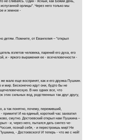
 не сли­ваясь. Один - ясный, как Божий день,
у испуганной орлицы". Через него только мы
ое и земное -
но детям. Помните, от Евангелия – "открыл
атель взлетов человека, паре­ний его духа, его
, и - яркого выра­жения ее - всечеловечности -
к же мало еще воспринят, как и его дружка Пушкин.
ю и мир. Бесконечно идут они, будто бы не
бщечеловеческую. В них одних все, что
 этих силь­ных вод, родственных так друг другу,
о, а так понятно, почему, переживший,
 - примите! И на единый, короткий час захватил
олково, смутно. Достоевский открыл нам Пушкина –
рыл - и, через него, пытался дать синтез че­
Россия, познай себя, - и пере­строишь мир! Не
кина, - Досто­евского! И теперь - что же с ней!