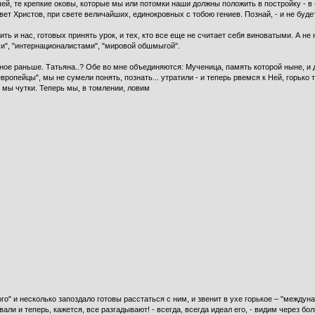
ей, те крепкие оковы, которые мы или потомки наши должны положить в постройку - в 
ет Христов, при свете величайших, единокров­ных с тобою гениев. Познай, - и не буде
 и нас, готовых принять урок, и тех, кто все еще не считает себя виноватыми. А не 
и", "интернационалистами", "мировой обшмыгой".
ое раньше. Татьяна..? Обе во мне объединяются: Мученица, память которой ныне, и д
вропейцы", мы не сумели понять, познать... утра­тили - и теперь рвемся к Ней, горь
 мы чутки. Теперь мы, в томлении, ловим
го" и несколько запоздало готовы расстаться с ним, и звенит в ухе горькое – "между
али и теперь, кажется, все разгадывают! - всегда, всег­да идеал его, - видим через бо