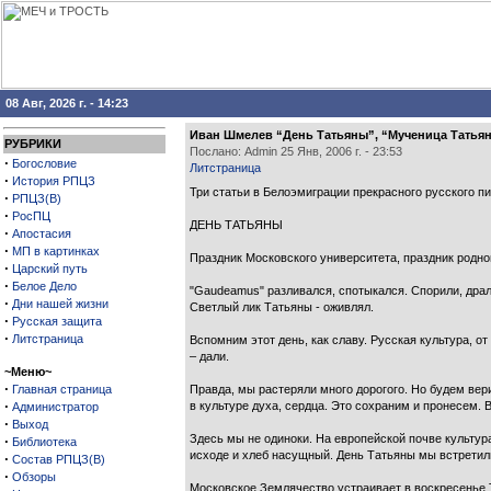
08 Авг, 2026 г. - 14:23
Иван Шмелев “День Татьяны”, “Мученица Татьяна
РУБРИКИ
Послано: Admin 25 Янв, 2006 г. - 23:53
·
Богословие
Литстраница
·
История РПЦЗ
Три статьи в Белоэмиграции прекрасного русского 
·
РПЦЗ(В)
·
РосПЦ
ДЕНЬ ТАТЬЯНЫ
·
Апостасия
·
МП в картинках
Праздник Московского университета, праздник родной
·
Царский путь
·
Белое Дело
"Gaudeamus" разливался, спотыкался. Спорили, драли
·
Дни нашей жизни
Светлый лик Татьяны - оживлял.
·
Русская защита
·
Литстраница
Вспомним этот день, как славу. Русская культура, от
– дали.
~Меню~
·
Главная страница
Правда, мы растеряли много дорогого. Но будем верить
·
в культуре духа, сердца. Это сохраним и пронесем. 
Администратор
·
Выход
Здесь мы не одиноки. На европейской почве культура 
·
Библиотека
исходе и хлеб насущный. День Татьяны мы встре­тил
·
Состав РПЦЗ(В)
·
Обзоры
Московское Землячество устраивает в воскресенье Т