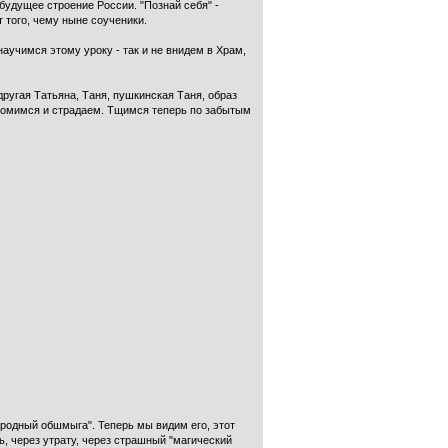
будущее строение России. "Познай себя" -
т того, чему ныне соученики.
научимся этому уроку - так и не внидем в Храм,
ругая Татьяна, Таня, пушкинская Таня, образ
ко томимся и страдаем. Тщимся теперь по забытым
народный обшмыга". Теперь мы видим его, этот
ль, через утрату, через страш­ный "магический