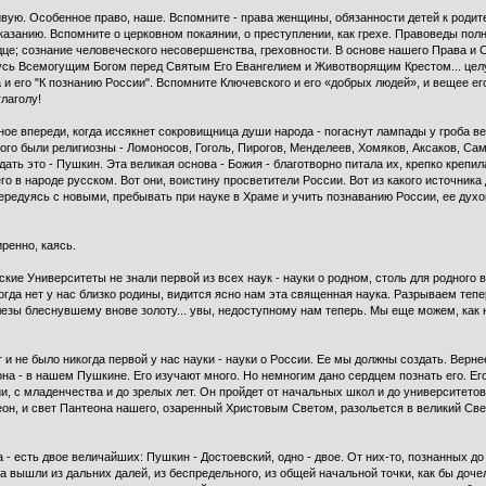
ивую. Особенное право, наше. Вспомните - права жен­щины, обязанности детей к родит
азанию. Вспомните о церковном покаянии, о преступлении, как грехе. Правоведы полн
це; сознание человеческого несо­вершенства, греховности. В основе нашего Права 
нусь Всемогущим Богом перед Святым Его Евангелием и Животворящим Крестом... цел
 его "К познанию России". Вспомните Ключевского и его «добрых людей», и вещее его
глаголу!
ное впереди, когда иссякнет сокровищ­ница души народа - погаснут лампады у гроба ве
ого были религиозны - Ломоносов, Гоголь, Пирогов, Менделеев, Хомяков, Аксаков, Са
ждать это - Пуш­кин. Эта великая основа - Божия - благотворно питала их, крепко крепи
о в народе русском. Вот они, воистину просветители России. Вот из какого источник
 чередуясь с новыми, пребывать при науке в Храме и учить познаванию России, ее дух
ренно, каясь.
ские Университеты не знали первой из всех наук - науки о родном, столь для родного 
когда нет у нас близко родины, видится ясно нам эта священная наука. Разрываем теп
лезы блеснувшему внове золоту... увы, недоступному нам теперь. Мы еще можем, как
 и не было никогда первой у нас науки - науки о России. Ее мы должны создать. Верне
 она - в нашем Пушкине. Его изучают много. Но немногим дано сердцем познать его. Его 
и, с младенчества и до зрелых лет. Он пройдет от начальных школ и до университетов,
н, и свет Пантеона нашего, озарен­ный Христовым Светом, разольется в великий Свет 
 - есть двое величайших: Пушкин - Достоевский, одно - двое. От них-то, познанных до 
а вышли из дальних далей, из беспредельного, из общей начальной точки, как бы дочел