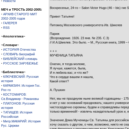
·
Новости
Воскресенье, 24-го – Salon Victor Hugo (46 – bis) гие
МЕЧ и ТРОСТЬ 2002-2005:
·
АРХИВ СТАРОГО МИТ
Привет Татьяне!
2002-2005 годов
·
ГАЛЕРЕЯ
Питомец Московского университета Ив. Шмелев
·
RSS
Париж
~Апологетика~
(Возрождение. 1926. 23 янв. № 235. С.3)
// И.А.Шмелев. Это было. – М., Русская книга, 1999 –
~Словари~
·
ИСТОРИЯ Отечества
+ + +
·
СЛОВАРЬ биографий
МУЧЕНИЦА ТАТЬЯНА
·
БИБЛЕЙСКИЙ словарь
·
РУССКОЕ ЗАРУБЕЖЬЕ
Онегин, я тогда моложе,
Я лучше, кажется, была,
~Библиотечка~
И я любила вас; и что же?
·
КЛЮЧЕВСКИЙ: Русская
Что в сердце вашем я нашла,
история
Какой ответ?
·
КАРАМЗИН: История Гос.
Рос-го
А. Пушкин
·
КОСТОМАРОВ:
Нет, мы не празднуем ныне великой годовщины - 175
Св.Владимир - Романовы
·
и нет у нас оснований праздновать; на­шего универс
ПЛАТОНОВ: Русская
чистосердечно скромны; будем и справед­ливы перед 
история
только временной! - извлечь назидательный урок и,
·
ТАТИЩЕВ: История
Российская
Значение Дома Мученицы Св. Татьяны для российског
·
Митр.МАКАРИЙ: История
хочу сказать о другом, о чем, возможно, ни­кто не с
Рус. Церкви
слов фронтона о просвещающем всех Христовом Свете.