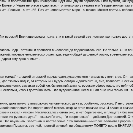
зах, в пространстве трех измерений, идут они, двумя параллельными путями, как будто
 Божьего. Через него все видно, все, что только могут узреть его "вещие зеницы, как 
знать Россию - внять Ей. Познать свое место в мире - высокое! Можем по­стичь небесн
 и русский! Все наше можем познать, и с такой свежей светлостью, как только доступ
тель недр - потемок и провалов в человеке до подсозна­тельного. Не только. Он и вещ
ений, ключарь человеческого рая, ада, ведун общей душевной жизни, всечеловеческой
м даром ему дано внимать
я жажда" - сладкий и горький подчас удел духа русского - и власть утолять ее. Он та
, две "живых воды", от которых мы будем сладко и долго пить и, пия, познавать Росси
редельности, замыкая собой как бы великий эллипс, русскую сферу нашу, и с ней - о
е неслепым, чтобы достойно жить. Это чу­деснейшая, неслышная еще нам гармония - ток
ении, дают полноту возможного человеческого духа и, особенно, русского. И не странн
 и себя восполнил. На пороге своей могилы от­крыл его и показал нам. И властно сказал
ое и сказал - утихни. Расплес­калось опять оно, и нет берегов его, и плещется бест
вление русского ду­ха", - сказал Гоголь, - "и пророческое", - добавил Досто­евский. Отк
ии. Это наука нам, завет нам и наставление. Это замогильный голос великого Пророка: 
гармонии Пушкина, светлой, простой и ясной; ни обещанному ПОЛЕТУ после ВНЯТИЯ Пуш