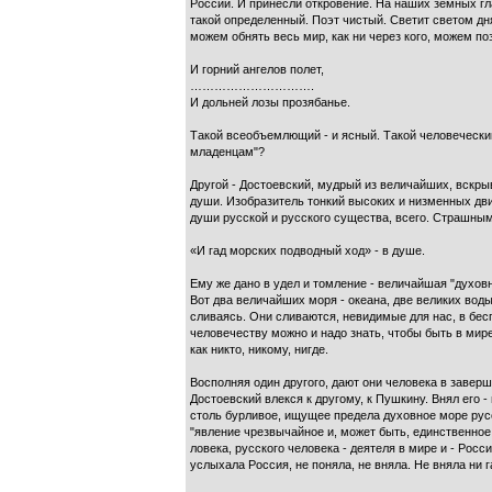
России. И принесли откровение. На наших земных гла
такой определен­ный. Поэт чистый. Светит светом дня
можем обнять весь мир, как ни через кого, можем по
И горний ангелов полет,
………………………….
И дольней лозы прозябанье.
Такой всеобъемлющий - и ясный. Такой человече­ский
младенцам"?
Другой - Достоевский, мудрый из величайших, вскрыва
души. Изобразитель тонкий высоких и низменных движ
души русской и русского су­щества, всего. Страшны
«И гад морских подводный ход» - в душе.
Ему же дано в удел и томление - величайшая "духовна
Вот два величайших моря - океана, две ве­ликих воды
сливаясь. Они сливаются, невидимые для нас, в бесп
человечеству можно и надо знать, что­бы быть в мир
как никто, никому, нигде.
Восполняя один другого, дают они человека в за­верш
Достоевский влекся к другому, к Пушкину. Внял его -
столь бурливое, ищущее предела духовное море русск
"явление чрез­вычайное и, может быть, единственное я
ловека, русского человека - деятеля в мире и - Росс
услыхала Россия, не поняла, не вняла. Не вняла ни 