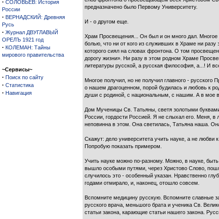
·
СОЛОВЬЕВ: История
предназначено было Первому Университету.
России
·
ВЕРНАДСКИЙ: Древняя
И - о другом еще.
Русь
·
Журнал ДВУГЛАВЫЙ
Храм Просвещения... Он был и он много дал. Многое
ОРЕЛЪ 1921 год
болью, что ни от кого из служивших в Храме ни раз
·
КОЛЕМАН: Тайны
которого сиял на словах фронтона. О том просвещен
мирового правительства
дорогу жизни». Ни разу в этом родном Храме Просвещ
литературы русской, а русская философия, а...! И вс
~Сервисы~
·
Поиск по сайту
Многое получил, но не получил главного - русского
·
Статистика
о нашем драгоценном, порой будилась и любовь к ро
·
Навигация
души с родиной, с нацио­нальным, с нашим. А в мое в
Дом Мученицы Св. Татьяны, светя золотыми буквами,
России, гордости Россией. Я не слы­хал его. Меня, в
неповинна в этом. Она све­тилась, Татьяна наша. Он
Скажут: дело университета учить науке, а не любви к
Попробую показать примером.
Учить науке можно по-разному. Можно, в науке, быт
вышло особыми путями, через Хрис­тово Слово, пошло
случилось это - особенный указан. Нравственно глубо
годами от­мирало, и, наконец, отошло совсем.
Вспомните медицину русскую. Вспомните славные заве
русского врача, меньшого брата и ученика Св. Вели
статьи закона, карающие статьи на­шего закона. Рус