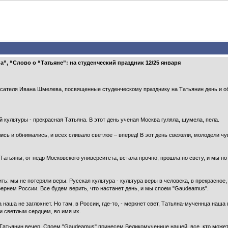
”, “Слово о “Татьяне”: на студенческий праздник 12/25 января
писателя Ивана Шмелева, посвященные студенческому празднику на Татьянин день и о
 культуры - прекрасная Татьяна. В этот день ученая Москва гуляла, шумела, пела.
сь и обнимались, и всех сливало светлое – вперед! В эот день свежели, молодели чу
 Та­тьяны, от недр Московского универси­тета, встала прочно, прошла но свету, и мы 
: мы не потеряли веры. Русская куль­тура - культура веры в чело­века, в прекрасное, ч
Вернем России. Все будем верить, что настанет день, и мы споем "Gaudeamus".
наша не заглохнет. Но там, в России, где-то, - меркнет свет, Татьяна-мученнца наша 
и светлым сердцем, во имя их.
атьянин вечер. Споем "Gaudeamus" при­несем Великомученице нашей, все, кто может,