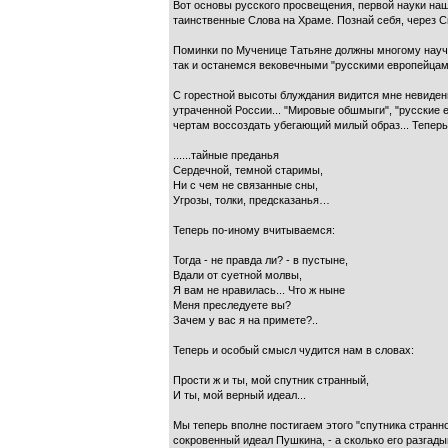
Вот основы русского просвещения, первой науки наш
таинственные Слова на Храме. Познай себя, через Св
Поминки по Мученице Татьяне должны многому научить
так и останемся вековечными "русскими европейцам
С горестной высоты блуждания видится мне невиденн
утраченной России... "Мировые обшмыги", "русские е
чертам воссоздать убегающий милый образ... Теперь
......тайные преданья
Сердечной, темной старимы,
Ни с чем не связанные сны,
Угрозы, толки, предсказанья…
Теперь по-иному вчитываемся:
Тогда - не правда ли? - в пустыне,
Вдали от суетной молвы,
Я вам не нравилась... Что ж ныне
Меня преследуете вы?
Зачем у вас я на примете?..
Теперь и особый смысл чудится нам в словах:
Прости ж и ты, мой спутник странный,
И ты, мой верный идеал...
Мы теперь вполне постигаем этого "спутника странно
сокровенный идеал Пушкина, - а сколько его раз­гадыв