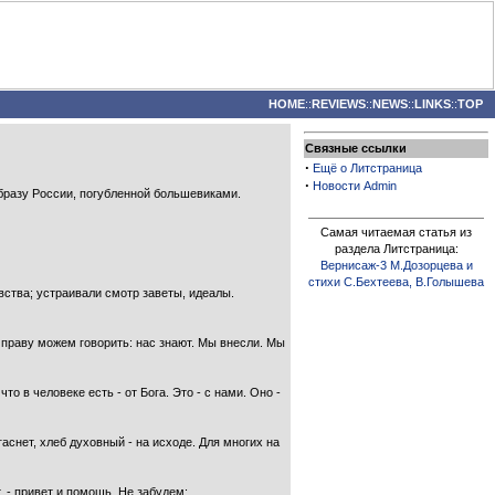
HOME
::
REVIEWS
::
NEWS
::
LINKS
::
TOP
Связные ссылки
·
Ещё о Литстраница
·
Новости Admin
бразу России, погубленной большевиками.
Самая читаемая статья из
раздела Литстраница:
Вернисаж-3 М.Дозорцева и
стихи С.Бехтеева, В.Голышева
вства; устраивали смотр заветы, идеалы.
но праву можем говорить: нас знают. Мы внесли. Мы
то в человеке есть - от Бога. Это - с нами. Оно -
гаснет, хлеб духовный - на исходе. Для многих на
 - привет и помощь. Не забудем: