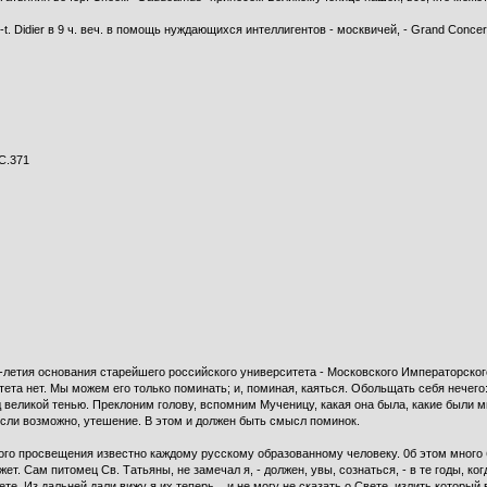
 S-t. Didier в 9 ч. веч. в помощь нуждаю­щихся интеллигентов - москвичей, - Grand Concer
 С.371
-летия основания старейшего российского университета - Московского Императорско
итета нет. Мы можем его только поминать; и, поминая, каяться. Обольщать себя нечего
великой тенью. Преклоним голову, вспомним Мученицу, какая она была, какие были мы.
 если возможно, утешение. В этом и должен быть смысл поминок.
о просвещения известно каждому русскому образованному человеку. 0б этом много бу
кажет. Сам питомец Св. Татьяны, не замечал я, - должен, увы, сознаться, - в те годы, 
 Из дальней дали вижу я их теперь... и не могу не сказать о Свете, излить который в