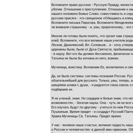
Вспомните право русское - Русскую Правду, мило­ст
убогим. Отношение к преступлению. Отношение к нак
нашего положено Божье Слово: совестливость и серд
русские при­сяги - это священное «Обещаюсь и кля
Вспомните письма Пирогова. Вспомните Менделеева и
ли внимали страшному - и, увы, про­роческому, - его 
Многие ли готовы были понять, что грозит нам страш
елей. Вспомните, что все великие наши учители родн
Лесков, Да­нилевский, Вл. Соловьев... и - хочу утвер
церковны были, были от Духа Святости, пребывающег
- в науку. Вот кто бы должен бессменно, фи­зически
Татьяна не была бы изгнана из него, вовеки.
Мученица, воистину. Вспомним Ее, молитвенно и сми­
Да, не было системы: системы познания России. Рус­
обзательнейшей для русского. Только, увы, теперь, 
швыряем шлаки с души, - и радуются глаза сквозь с
подбираем их.
Я не ученый, знаю. Но сердцем и болью знаю, что нет
возможностях, - богатая наука. Она - чуть ли не вся
Его изучать будут по-другому - учиться по нем Росси
Пушкиным. Время придет - и создадут Русский Пантео
Храма Мученицы Св. Татьяны. Придет время.
У нас - великое наше счастье, великая гордость наша
о России и человечестве: в данной ими гар­монии. Об