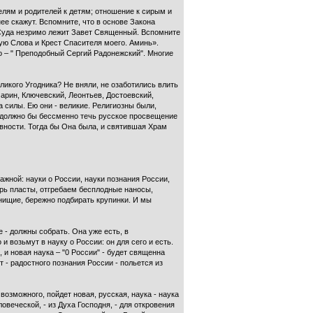
елям и родителей к детям; отношение к сирым и
ее скажут. Вспомните, что в основе Закона
и Суда незримо лежит Завет Священный. Вспомните
ую Слова и Крест Спасителя моего. Аминь».
 – " Преподобный Сергий Ра­донежский". Многие
ликого Угодника? Не вняли, не озаботились влить
марин, Ключевский, Леонтьев, Достоевский,
ла силы. Ею они - великие. Религиозны были,
а должно бы бессменно течь русское просвещение
овности. Тогда бы Она была, и святившая Храм
важной: науки о России, науки познания России,
ерь пласты, отгребаем бесплодные наносы,
 нищие, бережно подбирать крупинки. И мы
е - должны собрать. Она уже есть, в
и возьмут в науку о России: он для сего и есть.
 и новая наука – "0 России" - будет священна
- ра­достного познания России - польется из
возможного, пойдет новая, русская, наука - наука
овеческой, - из Духа Господня, - для откровения