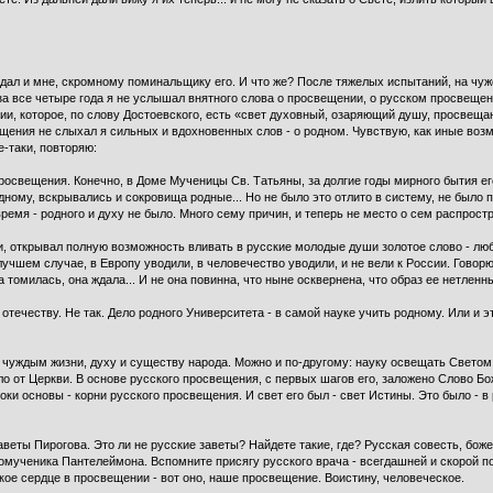
 дал и мне, скромному поминальщику его. И что же? После тя­желых испытаний, на чуж
у за все четыре года я не услышал внятного слова о просвещении, о русском просвеще
ии, которое, по слову Достоевского, есть «свет духовный, озаряющий душу, просвещ
ения не слыхал я сильных и вдохновенных слов - о родном. Чувствую, как иные воз­му
е-таки, повторяю:
 Просвещения. Конечно, в Доме Мученицы Св. Татьяны, за долгие годы мирного бытия е
дному, вскрывались и сокровища родные... Но не было это отлито в систему, не был
ремя - родного и духу не было. Много сему причин, и теперь не место о сем распро­ст
 открывал полную возможность вливать в русские молодые души золотое слово - любви
 лучшем случае, в Европу уводили, в чело­вечество уводили, и не вели к России. Говор
а томилась, она ждала... И не она повинна, что ныне осквернена, что образ ее нетлен
 отечеству. Не так. Дело родного Университета - в самой науке учить родному. Или и э
ь чуждым жизни, духу и существу народа. Можно и по-другому: науку освещать Свето
 от Церкви. В основе русского просвеще­ния, с первых шагов его, заложено Слово Бо
ки основы - корни русского про­свещения. И свет его был - свет Истины. Это было - в
­ты Пирогова. Это ли не русские заветы? Найдете такие, где? Русская совесть, божес
­комученика Пантелеймона. Вспомните присягу русского врача - всегдашней и скорой 
ское сердце в просвещении - вот оно, наше просвещение. Воистину, человеческое.