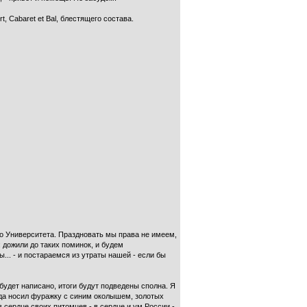
rt, Cabaret et Bal, блестящего состава.
го Университета. Праздновать мы права не имеем,
: дожили до таких поминок, и будем
.. - и постараем­ся из утраты нашей - если бы
дет написано, итоги будут подве­дены сполна. Я
когда носил фуражку с синим околышем, золотых
 сердце своих питомцев - в сердце и ум России -