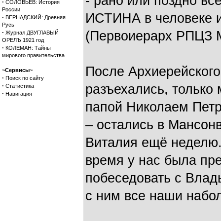
- рано или поздно все
·
СОЛОВЬЕВ: История
России
ИСТИНА в человеке
·
ВЕРНАДСКИЙ: Древняя
Русь
·
(Первоиерарх РПЦЗ 
Журнал ДВУГЛАВЫЙ
ОРЕЛЪ 1921 год
·
КОЛЕМАН: Тайны
мирового правительства
После Архиерейского 
~Сервисы~
·
Поиск по сайту
·
разъехались, только 
Статистика
·
Навигация
папой Николаем Петр
– остались в Мансонв
Виталия ещё неделю.
время у нас была пр
побеседовать с Влад
с ним все наши набо