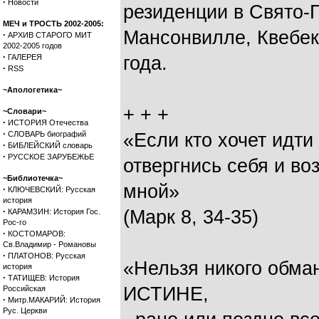
·
Новости
резиденции в Свято-
МЕЧ и ТРОСТЬ 2002-2005:
Мансонвилле, Квебек
·
АРХИВ СТАРОГО МИТ
2002-2005 годов
·
ГАЛЕРЕЯ
года.
·
RSS
~Апологетика~
+ + +
~Словари~
·
ИСТОРИЯ Отечества
·
СЛОВАРЬ биографий
«Если кто хочет идти
·
БИБЛЕЙСКИЙ словарь
·
РУССКОЕ ЗАРУБЕЖЬЕ
отвергнись себя и во
~Библиотечка~
мной»
·
КЛЮЧЕВСКИЙ: Русская
история
·
(Марк 8, 34-35)
КАРАМЗИН: История Гос.
Рос-го
·
КОСТОМАРОВ:
Св.Владимир - Романовы
·
ПЛАТОНОВ: Русская
«Нельзя никого обман
история
·
ТАТИЩЕВ: История
ИСТИНЕ,
Российская
·
Митр.МАКАРИЙ: История
Рус. Церкви