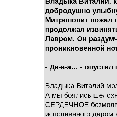
Владыка Виталий, ка
добродушно улыбнул
Митрополит пожал п
продолжал извинять
Лавром. Он раздум
проникновенной нот
- Да-а-а… - опустил
Владыка Виталий мо
А мы боялись шелохн
СЕРДЕЧНОЕ безмолви
исполненного даром 