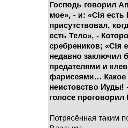
Господь говорил Ап
мое», - и: «Ciя ест
присутствовал, когд
есть Тело», - Котор
сребреников; «Сiя е
недавно заключил 
предателями и кле
фарисеями… Какое 
неистовство Иуды! 
голосе проговорил
Потрясённая таким п