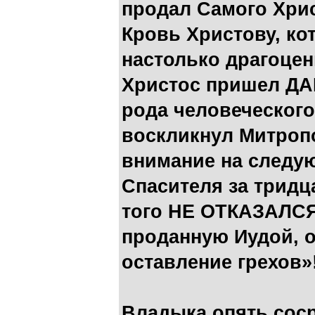
продал Самого Хрис
Кровь Христову, ко
настолько драгоцен
Христос пришел ДА
рода человеческого
воскликнул Митропо
внимание на следу
Спасителя за тридца
того НЕ ОТКАЗАЛС
проданную Иудой, 
оставление грехов»!
Владыка опять соср