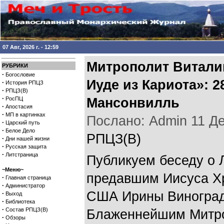
07 Авг, 2026 г. - 12:59
Митрополит Виталий
РУБРИКИ
·
Богословие
Иуде из Кариота»: 28
·
История РПЦЗ
·
РПЦЗ(В)
·
РосПЦ
Мансонвилль
·
Апостасия
·
МП в картинках
Послано: Admin 11 Дек
·
Царский путь
·
Белое Дело
РПЦЗ(В)
·
Дни нашей жизни
·
Русская защита
·
Литстраница
Публикуем беседу о 
~Меню~
предавшим Иисуса Хр
·
Главная страница
·
Администратор
США Ирины Виноград
·
Выход
·
Библиотека
·
Состав РПЦЗ(В)
Блаженнейшим Митро
·
Обзоры