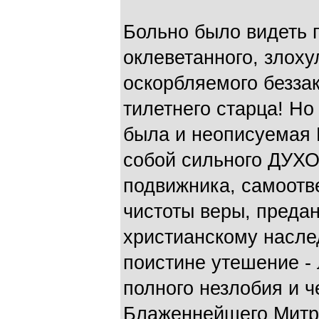
Больно было видеть п
оклеветанного, злох
оскорбляемого безза
тилетнего старца! Но
была и неописуемая 
собой сильного ДУХО
подвижника, самоотв
чистоты веры, преда
христианскому насле
поистине утешение -
полного незлобия и 
Блаженнейшего Митро