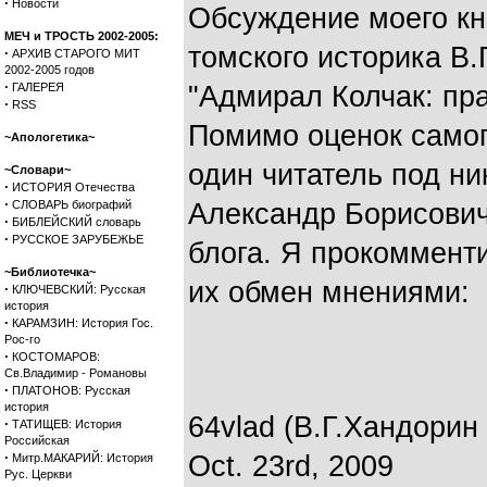
·
Новости
Обсуждение моего кн
МЕЧ и ТРОСТЬ 2002-2005:
томского историка В.
·
АРХИВ СТАРОГО МИТ
2002-2005 годов
·
ГАЛЕРЕЯ
"Адмирал Колчак: пра
·
RSS
Помимо оценок самог
~Апологетика~
один читатель под ник
~Словари~
·
ИСТОРИЯ Отечества
·
СЛОВАРЬ биографий
Александр Борисович,
·
БИБЛЕЙСКИЙ словарь
·
РУССКОЕ ЗАРУБЕЖЬЕ
блога. Я прокомменти
~Библиотечка~
их обмен мнениями:
·
КЛЮЧЕВСКИЙ: Русская
история
·
КАРАМЗИН: История Гос.
Рос-го
·
КОСТОМАРОВ:
Св.Владимир - Романовы
·
ПЛАТОНОВ: Русская
история
64vlad (В.Г.Хандорин
·
ТАТИЩЕВ: История
Российская
·
Oct. 23rd, 2009
Митр.МАКАРИЙ: История
Рус. Церкви