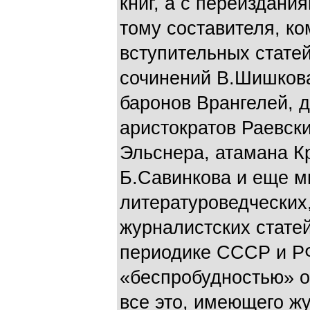
книг, а с переиздания
тому составителя, ко
вступительных стате
сочинений В.Шишкова
баронов Врангелей, д
аристократов Раевски
Эльснера, атамана К
Б.Савинкова и еще м
литературоведческих
журналистских статей
периодике СССР и Р
«беспробудностью» о
все это, имеющего ж