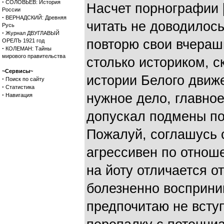
·
СОЛОВЬЕВ: История
Насчет порнографии [
России
·
ВЕРНАДСКИЙ: Древняя
читать не доводилось
Русь
·
Журнал ДВУГЛАВЫЙ
повторю свои вчерашн
ОРЕЛЪ 1921 год
·
КОЛЕМАН: Тайны
мирового правительства
столько историком, 
~Сервисы~
истории Белого движе
·
Поиск по сайту
·
Статистика
·
нужное дело, главное
Навигация
допускал подмены п
Пожалуй, соглашусь 
агрессивен по отноше
на йоту отличается о
болезненно восприни
предпочитаю не вступ