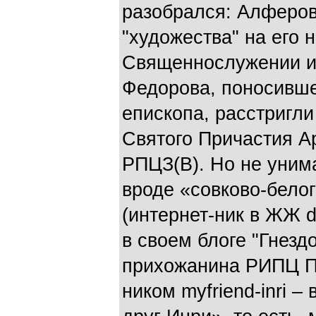
разобрался: Алферов
"художества" на его 
Священнослужении и 
Федорова, поносивше
епископа, расстригли
Святого Причастия 
РПЦЗ(В). Но не уним
вроде «совково-бело
(интернет-ник в ЖЖ d
в своем блоге "Гнездо
прихожанина РИПЦ П
ником myfriend-inri –