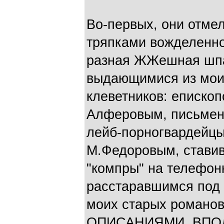
Во-первых, они отме
тряпками вожделенн
разная ЖЖешная шпа
выдающимися из мои
клеветников: еписк
Алферовым, письмен
лейб-порногвардейцы
М.Федоровым, стави
"компры" на телефон
расстаравшимся под
моих старых роман
ОПИСАНИЯМИ, ВПО