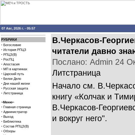
07 Авг, 2026 г. - 05:57
В.Черкасов-Георги
РУБРИКИ
·
Богословие
читатели давно знаю
·
История РПЦЗ
·
РПЦЗ(В)
·
РосПЦ
Послано: Admin 24 Окт
·
Апостасия
·
МП в картинках
Литстраница
·
Царский путь
·
Белое Дело
·
Начало см.
В.Черкасо
Дни нашей жизни
·
Русская защита
·
Литстраница
книгу «Колчак и Тими
~Меню~
В.Черкасов-Георгиев
·
Главная страница
·
Администратор
и вокруг него"
.
·
Выход
·
Библиотека
·
Состав РПЦЗ(В)
·
Обзоры