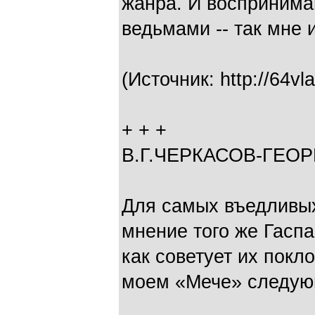
жанра. И воспринимаю
ведьмами -- так мне 
(Источник: http://64vl
+ + +
В.Г.ЧЕРКАСОВ-ГЕО
Для самых въедливых
мнение того же Гасп
как советует их покло
моем «Мече» следую