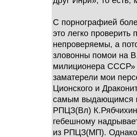
друг Инри», то есть,
С порнографией боле
это легко проверить 
непроверяемы, а пот
зловонны помои на В.
милиционера СССР» 
заматерели мои перс
Ционского и Дракони
самым выдающимся пр
РПЦЗ(Вл) К.Рябчихин (
гебешному надрывает
из РПЦЗ(МП). Однако 