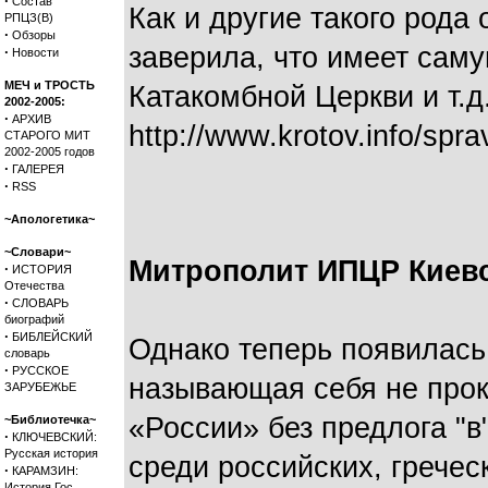
·
Состав
Как и другие такого рода
РПЦЗ(В)
·
Обзоры
заверила, что имеет сам
·
Новости
МЕЧ и ТРОСТЬ
Катакомбной Церкви и т.д
2002-2005:
·
АРХИВ
http://www.krotov.info/spr
СТАРОГО МИТ
2002-2005 годов
·
ГАЛЕРЕЯ
·
RSS
~Апологетика~
~Словари~
Митрополит ИПЦР Киев
·
ИСТОРИЯ
Отечества
·
СЛОВАРЬ
биографий
·
БИБЛЕЙСКИЙ
Однако теперь появилась
словарь
·
РУССКОЕ
называющая себя не прок
ЗАРУБЕЖЬЕ
«России» без предлога "в
~Библиотечка~
·
КЛЮЧЕВСКИЙ:
Русская история
среди российских, греческ
·
КАРАМЗИН:
История Гос.