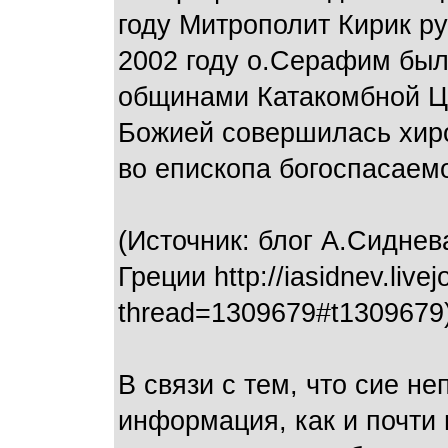
году Митрополит Кирик р
2002 году о.Серафим был
общинами Катакомбной Це
Божией совершилась хир
во епископа богоспасаемо
(Источник: блог А.Сиднев
Греции http://iasidnev.liv
thread=1309679#t1309679
В связи с тем, что сие н
информация, как и почти в