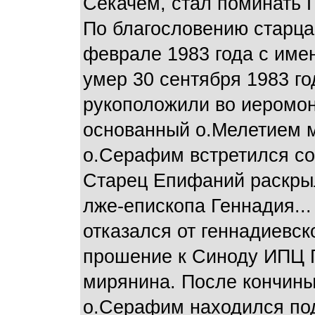
Секачем, стал поминать Г
По благословению старца
феврале 1983 года с им
умер 30 сентября 1983 г
рукоположили во иеромон
основанный о.Мелетием м
о.Серафим встретился с
Старец Епифаний раскрыл
лже-епископа Геннадия..
отказался от геннадиевск
прошение к Синоду ИПЦ Г
мирянина. После кончины
о.Серафим находился под