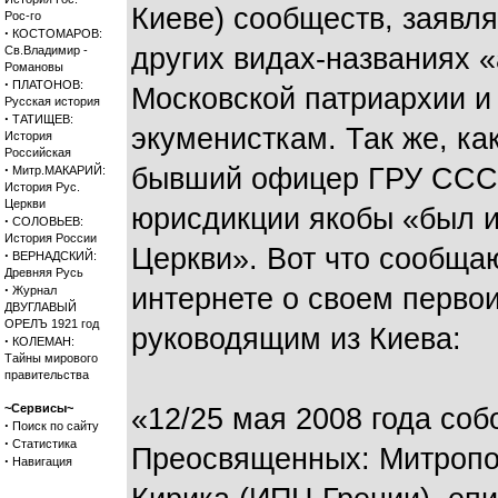
Киеве) сообществ, заявл
Рос-го
·
КОСТОМАРОВ:
других видах-названиях 
Св.Владимир -
Романовы
·
ПЛАТОНОВ:
Московской патриархии и
Русская история
·
ТАТИЩЕВ:
экуменисткам. Так же, к
История
Российская
·
бывший офицер ГРУ СССР 
Митр.МАКАРИЙ:
История Рус.
Церкви
юрисдикции якобы «был 
·
СОЛОВЬЕВ:
История России
Церкви». Вот что сообща
·
ВЕРНАДСКИЙ:
Древняя Русь
·
интернете о своем перво
Журнал
ДВУГЛАВЫЙ
ОРЕЛЪ 1921 год
руководящим из Киева:
·
КОЛЕМАН:
Тайны мирового
правительства
~Сервисы~
«12/25 мая 2008 года со
·
Поиск по сайту
·
Статистика
Преосвященных: Митропо
·
Навигация