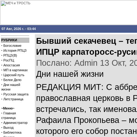
07 Авг, 2026 г. - 03:44
Бывший секачевец – те
РУБРИКИ
·
Богословие
ИПЦР карпаторосс-руси
·
История РПЦЗ
·
РПЦЗ(В)
·
РосПЦ
Послано: Admin 13 Окт, 200
·
Апостасия
·
МП в картинках
Дни нашей жизни
·
Царский путь
·
Белое Дело
·
РЕДАКЦИЯ МИТ: С аббре
Дни нашей
жизни
·
Русская защита
православная церковь в Р
·
Литстраница
встречались, так именова
~Меню~
·
Главная
Рафаила Прокопьева – мо
страница
·
Администратор
·
Выход
которого его собор поста
·
Библиотека