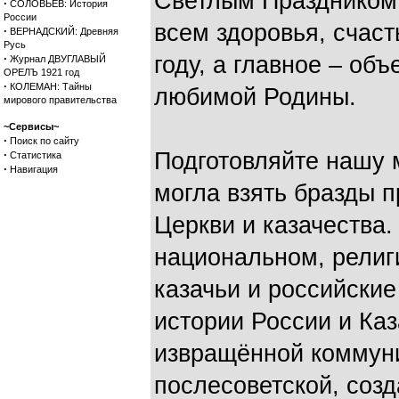
Светлым Праздником
·
СОЛОВЬЕВ: История
России
всем здоровья, счаст
·
ВЕРНАДСКИЙ: Древняя
Русь
·
году, а главное – об
Журнал ДВУГЛАВЫЙ
ОРЕЛЪ 1921 год
·
КОЛЕМАН: Тайны
любимой Родины.
мирового правительства
~Сервисы~
·
Поиск по сайту
·
Подготовляйте нашу 
Статистика
·
Навигация
могла взять бразды п
Церкви и казачества.
национальном, религ
казачьи и российские
истории России и Каз
извращённой коммуни
послесоветской, соз