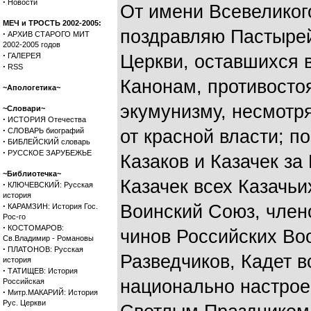
·
Новости
От имени Всевеликог
МЕЧ и ТРОСТЬ 2002-2005:
поздравляю Пастыре
·
АРХИВ СТАРОГО МИТ
2002-2005 годов
·
ГАЛЕРЕЯ
Церкви, оставшихся
·
RSS
Канонам, противосто
~Апологетика~
экумунизму, несмотр
~Словари~
·
ИСТОРИЯ Отечества
·
СЛОВАРЬ биографий
от красной власти; п
·
БИБЛЕЙСКИЙ словарь
·
РУССКОЕ ЗАРУБЕЖЬЕ
Казаков и Казачек за
~Библиотечка~
Казачек всех Казачьи
·
КЛЮЧЕВСКИЙ: Русская
история
·
Воинский Союз, член
КАРАМЗИН: История Гос.
Рос-го
·
КОСТОМАРОВ:
чинов Российских Во
Св.Владимир - Романовы
·
ПЛАТОНОВ: Русская
Разведчиков, Кадет в
история
·
ТАТИЩЕВ: История
национально настро
Российская
·
Митр.МАКАРИЙ: История
Рус. Церкви