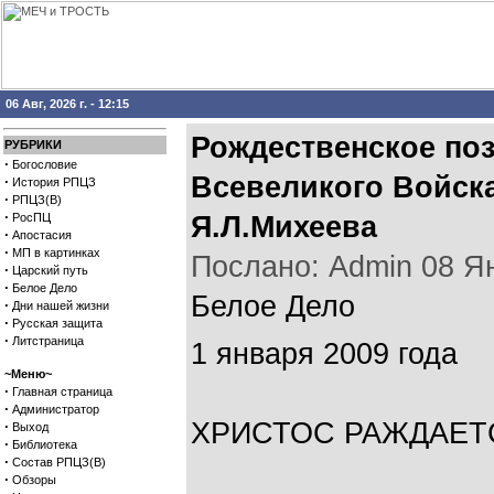
06 Авг, 2026 г. - 12:15
Рождественское по
РУБРИКИ
·
Богословие
Всевеликого Войска
·
История РПЦЗ
·
РПЦЗ(В)
·
РосПЦ
Я.Л.Михеева
·
Апостасия
·
МП в картинках
Послано: Admin 08 Янв
·
Царский путь
·
Белое Дело
Белое Дело
·
Дни нашей жизни
·
Русская защита
·
Литстраница
1 января 2009 года
~Меню~
·
Главная страница
·
Администратор
ХРИСТОС РАЖДАЕТС
·
Выход
·
Библиотека
·
Состав РПЦЗ(В)
·
Обзоры