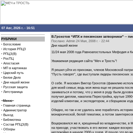
07 Авг, 2026 г. - 16:51
В.Грохотов “ИПХ и пензенские затворники” -- п
РУБРИКИ
Послано: Admin 24 Мая, 2008 г. - 22:44
·
Богословие
Дни нашей жизни
·
История РПЦЗ
11/24 мая 2008 года Равноапостольных Мефодия и К
·
РПЦЗ(В)
·
РосПЦ
Уважаемая редакция сайта “Меч и Трость”!
·
Апостасия
·
МП в картинках
Я решил уйти из прихожан, членов Московской патри
·
Царский путь
“Пусть говорят”, где выступали лидеры пензенских 
·
Белое Дело
·
Дни нашей жизни
О себе. Я москвич Виктор Грохотов (фамилию использ
·
Русская защита
для моей семьи; ведь моя жена еще не решила после
·
Литстраница
заниматься и потому, что у меня в роду были духовн
получил диплом, накатила Перестройка, крутые 1990-
~Меню~
изделий клиентам, и экспедитором, и сборщиком изде
·
Главная страница
·
Обидно, но так и не удалось мне поработать историк
Администратор
·
монархической, белой тематики, а потом заинтересо
Выход
·
Библиотека
Воцерковился же я, крещенный во младенчестве, в М
·
Состав РПЦЗ(В)
на приходе, участвовать в его жизни: каждое воскре
·
Обзоры
неспокойно в начале 2000-х годов. И пошло это во м