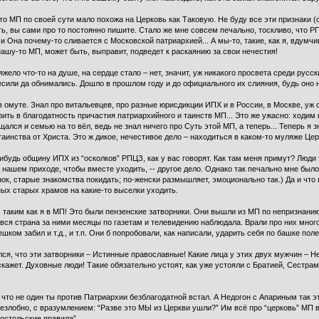
что МП по своей сути мало похожа на Церковь как Таковую. Не буду все эти признаки 
вать, вы сами про то постоянно пишите. Стало же мне совсем печально, тоскливо, что
и Она почему-то сливается с Московской патриархией... А мы-то, такие, как я, вдум
нашу-то МП, может быть, выправит, подведет к раскаянию за свои нечестия!
жело что-то на душе, на сердце стало – нет, значит, уж никакого просвета среди рус
есили да обнимались. Дошло в прошлом году и до официального их слияния, будь оно 
в омуте. Знал про витальевцев, про разные юрисдикции ИПХ и в России, в Москве, уж о
ерить в благодатность причастия патриархийного и таинств МП... Это же ужасно: ходим
ался и семью на то вёл, ведь не знал ничего про Суть этой МП, а теперь... Теперь я з
 таинства от Христа. Это ж дикое, нечестивое дело – находиться в каком-то муляже Цер
-нибудь общину ИПХ из “осколков” РПЦЗ, как у вас говорят. Как там меня примут? Люди
 нашем приходе, чтобы вместе уходить, -- другое дело. Однако так печально мне было
ок, старые знакомства покидать; по-женски размышляет, эмоционально так.) Да и что
ных старых храмов на какие-то выселки уходить.
, таким как я в МП! Это были пензенские затворники. Они вышли из МП по непризнанию
и вся страна за ними месяцы по газетам и телевидению наблюдала. Врали про них много
ком забил и т.д., и т.п. Они б попробовали, как написали, ударить себя по башке поле
ся, что эти затворники – Истинные православные! Какие лица у этих двух мужчин – Нед
 скажет. Духовные люди! Такие обязательно устоят, как уже устояли с Братией, Сестр
ь, что не один ты против Патриархии безблагодатной встал. А Недогон с Апариным так 
 незлобно, с вразумлением: “Разве это МЫ из Церкви ушли?” Им всё про “церковь” МП 
остольские правила”...