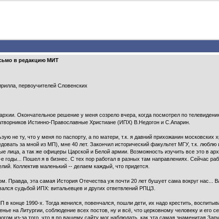
исьмо в редакцию МИТ
ирилла, первоучителей Словенских
архии. Окончательное решение у меня созрело вчера, когда посмотрел по телевиден
затворников Истинно-Православные Христиане (ИПХ) В.Недогон и С.Апарин.
ую не ту, что у меня по паспорту, а по матери, т.к. я давний прихожанин московских 
довать за мной из МП), мне 40 лет. Закончил исторический факультет МГУ, т.к. люблю
ые лица, а так же офицеры Царской и Белой армии. Возможность изучить все это в архи
е годы... Пошел я в бизнес. С тех пор работал в разных там направлениях. Сейчас р
лий. Коллектив маленький -- делаем каждый, что придется.
ом. Правда, эта самая История Отечества уж почти 20 лет бушует сама вокруг нас... 
вался судьбой ИПХ: витальевцев и других ответвлений РПЦЗ.
П в конце 1990-х. Тогда женился, повенчался, пошли дети, их надо крестить, воспиты
сенье на Литургии, соблюдение всех постов, ну и всё, что церковному человеку и его 
ногом из-за того, что я по вашему сайту мог наблюдать, как эта самая знаменитая За