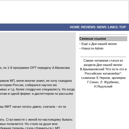
HOME
::
REVIEWS
::
NEWS
::
LINKS
::
TOP
Связные ссылки
·
Ещё о Дни нашей жизни
·
Новости Admin
Самая читаемая статья из
раздела Дни нашей жизни:
ию, по 1-й программе ОРТ передачу А.Малахова
В.Крыжановский "Кто есть кто в
Российских катакомбах":
схимонах Е.Чернов, архиереи
храмов МП, меня многие знают, не хочу скандала
Г.Секач, Л. Журбенко,
 историю России, собирался научно ею
Н.Яшунский
вах и т.д. более сподручно специалисту. Но когда
аботаю в одной фирме: и диспетчером по рассылке
Ваш МИТ начал читать давно, сначала – из-за
вать. Стал вместе с женой по-настоящему бывать
семье полагается. Но стало на душе мне
рубежная Церковь стала сближаться с МП.