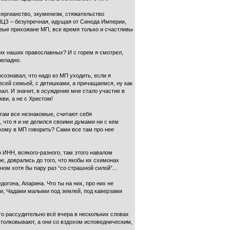
(сергианство, экуменизм, стяжательство
 РПЦЗ – безупречная, идущая от Синода Империи,
чивые прихожане МП, все время только и счастливы
ских наших православных? И с горем я смотрел,
неладно.
сознавал, что надо из МП уходить, если я
 всей семьей, с детишками, а причащаемся, ну как
нал. И значит, в осуждение мне стало участие в
кви, а не с Христом!
 там все незнакомые, считают себя
, что я и не делился своими думами ни с кем
 кому в МП говорить? Сами все там про нее
 ИНН, всякого-разного, там этого навалом
е, доврались до того, что якобы их схимонах
ном хотя бы пару раз “со страшной силой”...
огона, Апарина. Что ты на них, про них не
ами, Чадами малыми под землей, под каверзами
это рассудительно всё вчера в нескольких словах
втолковывают, а они со вздохом исповедническим,