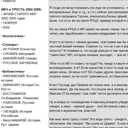
·
Новости
Я тогда уж начал понимать (но еще не осознавать), 
МЕЧ и ТРОСТЬ 2002-2005:
материальных благ и т.д., и т.п.) сейчас рассматри
·
АРХИВ СТАРОГО МИТ
святого патриарха Тихона, епископата Белых армий, 
2002-2005 годов
были, что есть же на свете РПЦЗ, пример которой и 
·
ГАЛЕРЕЯ
·
RSS
Из-за союза РПЦЗ и МП прямо на наших глазах так тя
читал, как зарубежники с нашими владыками тут кол
~Апологетика~
И вот я остался с такими думами, чувствами как бы 
~Словари~
честный Божий человек. Главное-то, что не стал я в
·
ИСТОРИЯ Отечества
попусту? И понимал я, что когда раньше я там причащ
·
СЛОВАРЬ биографий
“таинствах” МП, которые никакие, выходит, -- они не
·
БИБЛЕЙСКИЙ словарь
·
РУССКОЕ ЗАРУБЕЖЬЕ
Уйти-то из МП я созрел, но куда? Ну, приду в какую
исповедниками. А я? Если нашел бы я кого-то еще на
~Библиотечка~
кроме жены. (А жена что? Ей стыдно других прихожан
·
КЛЮЧЕВСКИЙ: Русская
поганое знают, но не хотят тревожиться, из Намолен
история
·
КАРАМЗИН: История Гос.
И вот Господь дал Пример не только мне, а и многим
Рос-го
нечестивого. Да так вышли, что пошли аж в затвор, 
·
Максим (П.Кузнецов) “сам себя” почти досмерти полеш
КОСТОМАРОВ:
Св.Владимир - Романовы
·
Ну и вчера по телевидению я наконец всецело убедил
ПЛАТОНОВ: Русская
говори, а лицо – зеркало души -- всё Истинное само
история
ментов и журналистов, властей.
·
ТАТИЩЕВ: История
Российская
Как мне легко сразу стало! Это ведь свято – увидет
·
Митр.МАКАРИЙ: История
объяснили. Им говорят: “Вы ушли из Церкви”. А они
Рус. Церкви
мудрым кратко ответствуют: “Но она же нарушает Ап