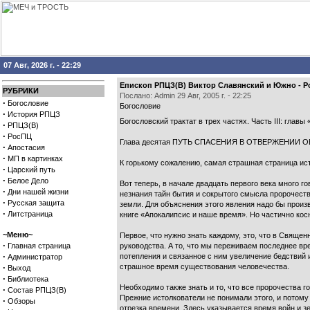
07 Авг, 2026 г. - 22:29
Епископ РПЦЗ(В) Виктор Славянский и Южно - Рос
РУБРИКИ
Послано: Admin 29 Авг, 2005 г. - 22:25
·
Богословие
Богословие
·
История РПЦЗ
Богословский трактат в трех частях. Часть II
·
РПЦЗ(В)
·
РосПЦ
Глава десятая ПУТЬ СПАСЕНИЯ В ОТВЕРЖЕНИИ О
·
Апостасия
·
МП в картинках
К горькому сожалению, самая страшная страница ист
·
Царский путь
·
Белое Дело
Вот теперь, в начале двадцать первого века много г
·
Дни нашей жизни
незнания тайн бытия и сокрытого смысла пророчеств
·
Русская защита
земли. Для объяснения этого явления надо бы произв
·
Литстраница
книге «Апокалипсис и наше время». Но частично кос
~Меню~
Первое, что нужно знать каждому, это, что в Свяще
·
Главная страница
руководства. А то, что мы переживаем последнее вр
·
потепления и связанное с ним увеличение бедствий и
Администратор
·
страшное время существования человечества.
Выход
·
Библиотека
Необходимо также знать и то, что все пророчества г
·
Состав РПЦЗ(В)
Прежние истолкователи не понимали этого, и потом
·
Обзоры
отрезка времени. Здесь указывается время войн и зе