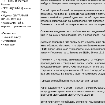
·
СОЛОВЬЕВ: История
выйдя из бездны, то он именуется уже не седьмым, 
России
·
ВЕРНАДСКИЙ: Древняя
Второй страшной силой последнего времени является д
Русь
рога здесь приведены не просто так, а имеют в виду
·
Журнал ДВУГЛАВЫЙ
имеет своей богохульной идеи, но способствует вне
ОРЕЛЪ 1921 год
которого смертельная рана исцелела», что является 
·
КОЛЕМАН: Тайны
Похоже, что второй рог зверя из земли по возвраще
мирового правительства
Однако не это делает его особым зверем, но дальне
~Сервисы~
жив. И дано ему было вложить дух в образ зверя, что
·
Поиск по сайту
·
Статистика
Здесь не говорится, что зверь будет убивать, и не о
·
Навигация
этим образом. Мы знаем, что образом Божиим являет
ВЦИК писал именно об этом образе: «Мы переживаем 
зверя» (Послание патр. Тихона во ВЦИК, 26 окт.1918 г
Похоже, что и кузница, выковывающая этот «образ»,
проповедующих и говорящих людям, чтобы не принимал
ибо далее говорит Илия: «Это твоя проклятая печать
тридцатые и последующие годы ХХ века. Народ, объя
врагами народа, т.к. народ строил «счастливое бу
Гораздо сложней понять суть начертания зверя.
«И он сделал то, что всем – малым и великим, богат
ни продавать, кроме того, кто имеет это начертание,
шестьсот шестьдесят шесть» (Отк.13,16-18).
Вот и «считают» по сей день это число. Но, наверн