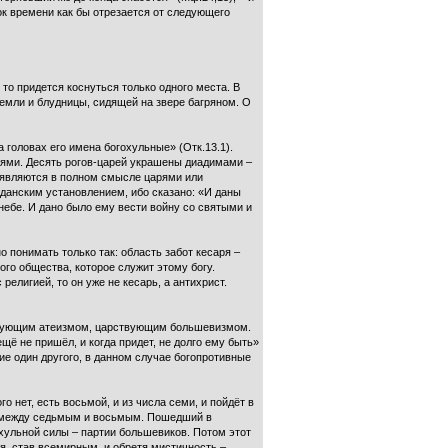
ок времени как бы отрезается от следующего
 то придется коснуться только одного места. В
емли и блудницы, сидящей на звере багряном. О
 головах его имена богохульные» (Отк.13.1).
арями. Десять рогов-царей украшены диадимами –
е являются в полном смысле царями или
жданским установлением, ибо сказано: «И даны
 небе. И дано было ему вести войну со святыми и
о понимать только так: область забот кесаря –
ого общества, которое служит этому богу.
елигией, то он уже не кесарь, а антихрист.
нствующим атеизмом, царствующим большевизмом.
ещё не пришёл, и когда придет, не долго ему быть»
ие один другого, в данном случае богопротивные
го нет, есть восьмой, и из числа семи, и пойдёт в
ом между седьмым и восьмым. Пошедший в
охульной силы – партии большевиков. Потом этот
я, став всемирным, и обретя мистичность –