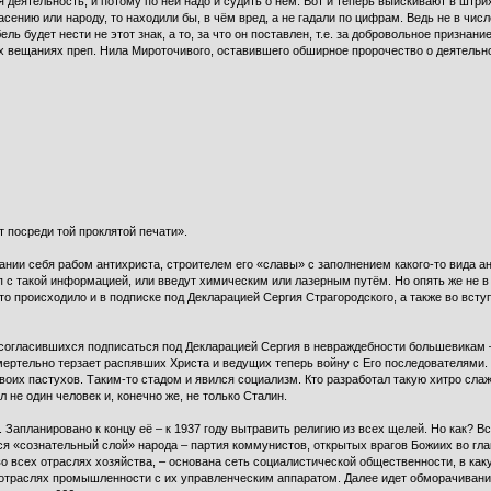
я деятельность, и потому по ней надо и судить о нём. Вот и теперь выискивают в штри
нию или народу, то находили бы, в чём вред, а не гадали по цифрам. Ведь не в числ
ель будет нести не этот знак, а то, за что он поставлен, т.е. за добровольное призна
 вещаниях преп. Нила Мироточивого, оставившего обширное пророчество о деятельнос
 посреди той проклятой печати».
ании себя рабом антихриста, строителем его «славы» с заполнением какого-то вида а
п с такой информацией, или введут химическим или лазерным путём. Но опять же не в 
то происходило и в подписке под Декларацией Сергия Страгородского, а также во всту
е согласившихся подписаться под Декларацией Сергия в невраждебности большевикам 
 смертельно терзает распявших Христа и ведущих теперь войну с Его последователями
 своих пастухов. Таким-то стадом и явился социализм. Кто разработал такую хитро сл
 не один человек и, конечно же, не только Сталин.
Запланировано к концу её – к 1937 году вытравить религию из всех щелей. Но как? В
я «сознательный слой» народа – партия коммунистов, открытых врагов Божиих во гл
во всех отраслях хозяйства, – основана сеть социалистической общественности, в ка
 отраслях промышленности с их управленческим аппаратом. Далее идет обморачиван