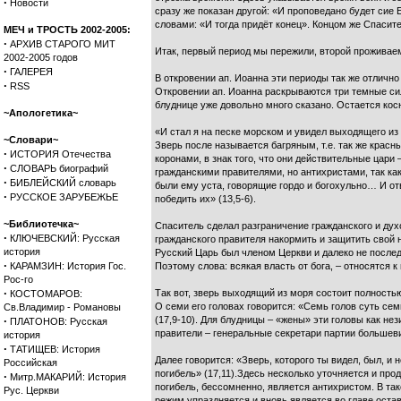
·
Новости
сразу же показан другой: «И проповедано будет сие
словами: «И тогда придёт конец». Концом же Спасит
МЕЧ и ТРОСТЬ 2002-2005:
·
АРХИВ СТАРОГО МИТ
Итак, первый период мы пережили, второй проживаем
2002-2005 годов
·
ГАЛЕРЕЯ
В откровении ап. Иоанна эти периоды так же отлично
·
RSS
Откровении ап. Иоанна раскрываются три темные сил
блуднице уже довольно много сказано. Остается кос
~Апологетика~
«И стал я на песке морском и увидел выходящего из 
~Словари~
Зверь после называется багряным, т.е. так же крас
·
ИСТОРИЯ Отечества
коронами, в знак того, что они действительные цар
·
СЛОВАРЬ биографий
гражданскими правителями, но антихристами, так ка
·
БИБЛЕЙСКИЙ словарь
были ему уста, говорящие гордо и богохульно… И отв
·
РУССКОЕ ЗАРУБЕЖЬЕ
победить их» (13,5-6).
~Библиотечка~
Спаситель сделал разграничение гражданского и духо
·
КЛЮЧЕВСКИЙ: Русская
гражданского правителя накормить и защитить свой на
история
Русский Царь был членом Церкви и далеко не последн
·
КАРАМЗИН: История Гос.
Поэтому слова: всякая власть от бога, – относятся к
Рос-го
·
Так вот, зверь выходящий из моря состоит полност
КОСТОМАРОВ:
О семи его головах говорится: «Семь голов суть семь
Св.Владимир - Романовы
·
(17,9-10). Для блудницы – «жены» эти головы как не
ПЛАТОНОВ: Русская
правители – генеральные секретари партии большев
история
·
ТАТИЩЕВ: История
Далее говорится: «Зверь, которого ты видел, был, и н
Российская
погибель» (17,11).Здесь несколько уточняется и п
·
Митр.МАКАРИЙ: История
погибель, бессомненно, является антихристом. В та
Рус. Церкви
режим упраздняется и вновь является во главе оста