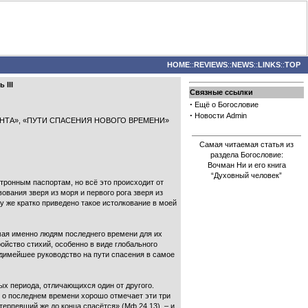
HOME
::
REVIEWS
::
NEWS
::
LINKS
::
TOP
 III
Связные ссылки
·
Ещё о Богословие
·
Новости Admin
АРИАНТА», «ПУТИ СПАСЕНИЯ НОВОГО ВРЕМЕНИ»
Самая читаемая статья из
раздела Богословие:
Вочман Ни и его книга
“Духовный человек”
ктронным паспортам, но всё это происходит от
вания зверя из моря и первого рога зверя из
у же кратко приведено такое истолкование в моей
емая именно людям последнего времени для их
ойство стихий, особенно в виде глобального
ходимейшее руководство на пути спасения в самое
ых периода, отличающихся один от другого.
м о последнем времени хорошо отмечает эти три
терпевший же до конца спасётся» (Мф.24,13), – и