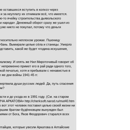
е оставшихся вступить в колхоз через
 за неуплату их отнимали всё, что имеется.
ю-то ячейку строительства дьявольского
ом народа». Денежный оборот сразу же ушел из
уже никто не покупал, потому что деньги
относительно неплохом урожае. Пшеницу
Кубань. Вымирали целые сёла и станицы. Умерло
дставить, какой же будет «година искушения,
циализму. И опять же Нил Мироточивый говорит об
г непременно примет его в рай ради одного того,
ской печатью, хотя и пребывали с ненавистью в
же дни войны 1941-45 гг.
мертвила души русских людей. Да, путь спасения
ом?
и и до ухода их в 1991 году. (См. на старом
АТОВА» http://cherksoft.narod.ru/mut40.htm
к вот этот человек поставил целью своей жизни ни
старшим братом-будённовцем вынужден был
иями от Бога, Яков Феодорович старался всех
лтайцев, которые увезли Аркатова в Алтайские