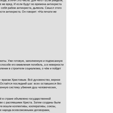
хкоде, в ИНН это число. Для чего? Если увидели,
е же вред. И если будут во времена антихриста
ние себя рабом антихриста, дьявола. Смысл этого
ти антихриста. Он говорит: «На печати же
нкеты. Уже готовую, заполненную и подписанную
способе его вживления погибель, а в неверности
плении в строители социализма, о чём и пойдет
– врагам Христовым. Всё духовенство, верное
. Остаётся последний шаг: всех оставшихся без
аженную систему убиения душ человеческих,
сё в стране объявлено государственной
аве с распявшими Христа. Затем созданы были
кую вошли коллективы, кооперативы, союзы,
ие народа всевозможными договорами,