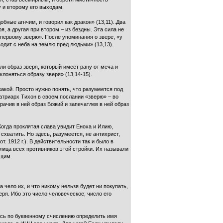
у и второму его выходам.
бные агнчим, и говорил как дракон» (13,11)..Два
я, а другая при втором – из бездны. Эта сила не
 первому зверю». После упоминания о звере, «у
водит с неба на землю пред людьми» (13,13).
и образ зверя, который имеет рану от меча и
клоняться образу зверя» (13,14-15).
икакой. Просто нужно понять, что разумеется под
атриарх Тихон в своем послании «зверю» – во
ачив в ней образ Божий и запечатлев в ней образ
Когда проклятая слава увидит Еноха и Илию,
хватить. Но здесь, разумеется, не антихрист,
. 1912 г.). В действительности так и было в
лица всех противников этой стройки. Их называли
бщим.
 чело их, и что никому нельзя будет ни покупать,
веря. Ибо это число человеческое; число его
лись по буквенному счислению определить имя