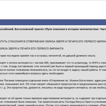
сийский. Богословский трактат «Пути спасения в истории человечества». Часть
I: главы «ПУТЬ СПАСЕНИЯ В ОТВЕРЖЕНИИ ОБРАЗА ЗВЕРЯ И ПЕЧАТИ ЕГО ПЕРВОГО В
БРАЗА ЗВЕРЯ И ПЕЧАТИ ЕГО ПЕРВОГО ВАРИАНТА
ории последних времён так и осталась непонятой, не давшей должного опыта.
оворят о печати антихриста с числом 666, присваивают это то штрихкоду, то ИНН и эле
 о том. А ведь поставление этих печатей уже было в первый прошедший период царство
ести полное толкование Апокалипсиса, но это не входит в задачу нашей работы. К том
нуться этого важнейшего вопроса здесь необходимо.
нное Писание помещена отдельная книга «Откровение ап. Иоанна Богослова», адресу
емя, показывает всё. Об этом говорят сбывшиеся пророчества и предсказанное расстр
 т. д. Эти пророчества, думается, писались не ради праздного интереса, но как необ
оворят не об одном только времени царствования антихриста, но содержат три отдельн
у их толкования были ложными. Так пророческая речь Господа Иисуса Христа ученика
млетрясений, также гонений на веру. Потом этот период заканчивается словами: «Пре