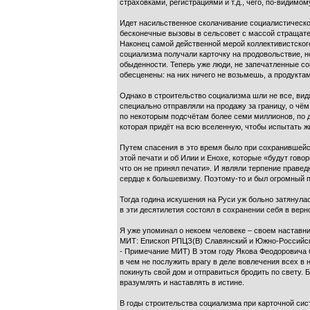
страховками, регистрациями и т.д., чего, по-видимом
Идет насильственное сколачивание социалистическог
бесконечные вызовы в сельсовет с массой стращате
Наконец самой действенной мерой коллективистског
социализма получали карточку на продовольствие, но
обыденности. Теперь уже люди, не запечатленные соц
обесценены: на них ничего не возьмешь, а продуктам
Однако в строительство социализма шли не все, ви
специально отправляли на продажу за границу, о чё
по некоторым подсчётам более семи миллионов, по д
которая придёт на всю вселенную, чтобы испытать ж
Путем спасения в это время было при сохранившейся
этой печати и об Илии и Енохе, которые «будут говор
что он не принял печати». И являли терпение правед
сердце к большевизму. Поэтому-то и был огромный п
Тогда година искушения на Руси уж больно затянула
в эти десятилетия состоял в сохранении себя в верн
Я уже упоминал о некоем человеке – своем наставни
МИТ: Епископ РПЦЗ(В) Славянский и Южно-Росси
- Примечание МИТ) В этом году Якова Феодоровича бо
в чем не послужить врагу в деле вовлечения всех в
покинуть свой дом и отправиться бродить по свету.
вразумлять и наставлять в истине.
В годы строительства социализма при карточной сис