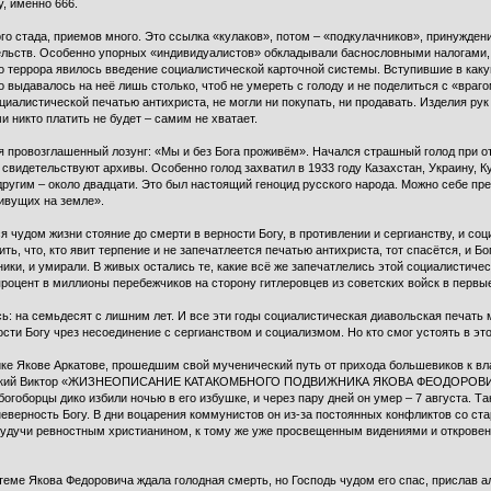
у, именно 666.
о стада, приемов много. Это ссылка «кулаков», потом – «подкулачников», принуждени
льств. Особенно упорных «индивидуалистов» обкладывали баснословными налогами, и
о террора явилось введение социалистической карточной системы. Вступившие в каку
 выдавалось на неё лишь столько, чтоб не умереть с голоду и не поделиться с «враг
иалистической печатью антихриста, не могли ни покупать, ни продавать. Изделия рук 
и никто платить не будет – самим не хватает.
дя провозглашенный лозунг: «Мы и без Бога проживём». Начался страшный голод при 
м свидетельствуют архивы. Особенно голод захватил в 1933 году Казахстан, Украину, 
ругим – около двадцати. Это был настоящий геноцид русского народа. Можно себе пре
ивущих на земле».
 чудом жизни стояние до смерти в верности Богу, в противлении и сергианству, и со
ить, что, кто явит терпение и не запечатлеется печатью антихриста, тот спасётся, и Бо
ники, и умирали. В живых остались те, какие всё же запечатлелись этой социалистиче
роцент в миллионы перебежчиков на сторону гитлеровцев из советских войск в первые 
сь: на семьдесят с лишним лет. И все эти годы социалистическая диавольская печать 
ости Богу чрез несоединение с сергианством и социализмом. Но кто смог устоять в эт
ке Якове Аркатове, прошедшим свой мученический путь от прихода большевиков к власт
йский Виктор «ЖИЗНЕОПИСАНИЕ КАТАКОМБНОГО ПОДВИЖНИКА ЯКОВА ФЕОДОРОВИЧА АРК
гоборцы дико избили ночью в его избушке, и через пару дней он умер – 7 августа. Та
 неверность Богу. В дни воцарения коммунистов он из-за постоянных конфликтов со 
 Будучи ревностным христианином, к тому же уже просвещенным видениями и откровен
теме Якова Федоровича ждала голодная смерть, но Господь чудом его спас, прислав а