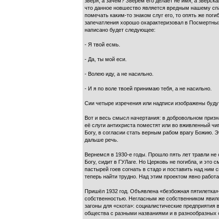
зверя, а зачем? Зверем его делает не имя, а зверска
что данное новшество является вредным нашему спасе
помечать каким-то знаком слуг его, то опять же погиб
запечатления хорошо охарактеризовал в Посмертных
написано будет следующее:
- Я твой есмь.
- Да, ты мой еси.
- Волею иду, а не насильно.
- И я по воле твоей принимаю тебя, а не насильно.
Сии четыре изречения или надписи изображены будут
Вот и весь смысл начертания: в добровольном призн
её слуги антихриста поместят или во вживленный чи
Богу, в согласии стать верным рабом врагу Божию. Э
дальше речь.
Вернемся в 1930-е годы. Прошло пять лет травли н
Богу, сидит в ГУЛаге. Но Церковь не погибла, и это
пастырей гоев согнать в стадо и поставить над ним
теперь найти трудно. Над этим проектом явно работал
Пришёл 1932 год. Объявлена «безбожная пятилетка». 
собственностью. Негласным же собственником явилс
загоны для «скота»: социалистические предприятия 
общества с разными названиями и в разнообразных