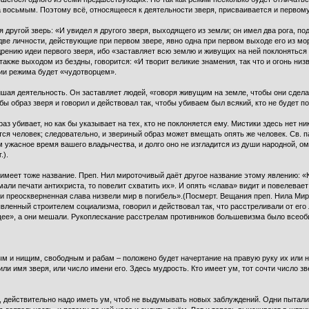
а восьмым. Поэтому всё, относящееся к деятельности зверя, присваивается и первом
ругой зверь: «И увидел я другого зверя, выходящего из земли; он имел два рога, подо
 две личности, действующие при первом звере, явно одна при первом выходе его из мор
дрению идеи первого зверя, ибо «заставляет всю землю и живущих на ней поклоняться
также выходом из бездны, говорится: «И творит великие знамения, так что и огонь низ
нии режима будет «чудотворцем».
йшая деятельность. Он заставляет людей, «говоря живущим на земле, чтобы они сделал
бы образ зверя и говорил и действовал так, чтобы убиваем был всякий, кто не будет по
браз убивает, но как бы указывает на тех, кто не поклоняется ему. Мистики здесь нет н
ся человек; следовательно, и звериный образ может вмещать опять же человек. Св. п
ужасное время вашего владычества, и долго оно не изгладится из души народной, омр
.).
 имеет тоже название. Преп. Нил мироточивый даёт другое название этому явлению: «
и печати антихриста, то повелит схватить их». И опять «слава» видит и повелевает с
 и преоскверненная слава низвели мир в погибель».(Посмерт. Вещания преп. Нила Мирот
вленный строителем социализма, говорил и действовал так, что расстреливали от его 
дущее», а они мешали. Рукоплескание расстрелам противников большевизма было всео
ым и нищим, свободным и рабам – положено будет начертание на правую руку их или на
 или имя зверя, или число имени его. Здесь мудрость. Кто имеет ум, тот сочти число з
ое, действительно надо иметь ум, чтоб не выдумывать новых заблуждений. Одни пыта