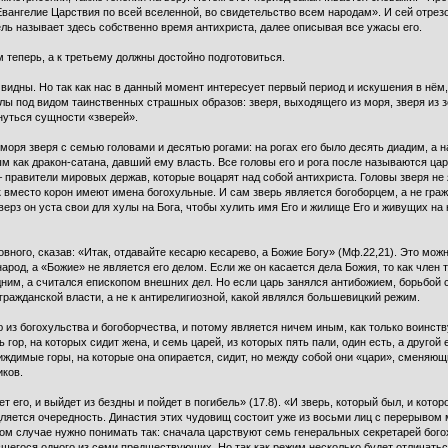
 Евангелие Царствия по всей вселенной, во свидетельство всем народам». И сей отрез
ель называет здесь собственно время антихриста, далее описывая все ужасы его.
 теперь, а к третьему должны достойно подготовиться.
 видны. Но так как нас в данный момент интересует первый период и искушения в нём,
ы под видом таинственных страшных образов: зверя, выходящего из моря, зверя из з
нуться сущности «зверей».
моря зверя с семью головами и десятью рогами: на рогах его было десять диадим, а на
ным как дракон-сатана, давший ему власть. Все головы его и рога после называются ц
и – правители мировых держав, которые воцарят над собой антихриста. Головы зверя н
к вместо корон имеют имена богохульные. И сам зверь является богоборцем, а не гра
ерз он уста свои для хулы на Бога, чтобы хулить имя Его и жилище Его и живущих на
вного, сказав: «Итак, отдавайте кесарю кесарево, а Божие Богу» (Мф.22,21). Это можн
род, а «Божие» не является его делом. Если же он касается дела Божия, то как член т
им, а считался епископом внешних дел. Но если царь занялся антибожием, борьбой с р
 гражданской власти, а не к антирелигиозной, какой являлся большевицкий режим.
ью из богохульства и богоборчества, и потому является ничем иным, как только вои
 гор, на которых сидит жена, и семь царей, из которых пять пали, один есть, а другой 
зиждимые горы, на которые она опирается, сидит, но между собой они «цари», сменяющ
иков.
ет его, и выйдет из бездны и пойдет в погибель» (17.8). «И зверь, который был, и которо
родляется очередность. Династия этих чудовищ состоит уже из восьми лиц с перерыв
ком случае нужно понимать так: сначала царствуют семь генеральных секретарей бог
вшегося одного из семи предшествующих. Но так как режим несколько будет отличатьс