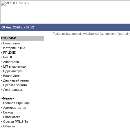
06 Авг, 2026 г. - 09:52
Failed to load module v4bJournal (at function: "journal_
РУБРИКИ
·
Богословие
·
История РПЦЗ
·
РПЦЗ(В)
·
РосПЦ
·
Апостасия
·
МП в картинках
·
Царский путь
·
Белое Дело
·
Дни нашей жизни
·
Русская защита
·
Литстраница
~Меню~
·
Главная страница
·
Администратор
·
Выход
·
Библиотека
·
Состав РПЦЗ(В)
·
Обзоры