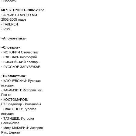
·
Новости
МЕЧ и ТРОСТЬ 2002-2005:
·
АРХИВ СТАРОГО МИТ
2002-2005 годов
·
ГАЛЕРЕЯ
·
RSS
~Апологетика~
~Словари~
·
ИСТОРИЯ Отечества
·
СЛОВАРЬ биографий
·
БИБЛЕЙСКИЙ словарь
·
РУССКОЕ ЗАРУБЕЖЬЕ
~Библиотечка~
·
КЛЮЧЕВСКИЙ: Русская
история
·
КАРАМЗИН: История Гос.
Рос-го
·
КОСТОМАРОВ:
Св.Владимир - Романовы
·
ПЛАТОНОВ: Русская
история
·
ТАТИЩЕВ: История
Российская
·
Митр.МАКАРИЙ: История
Рус. Церкви