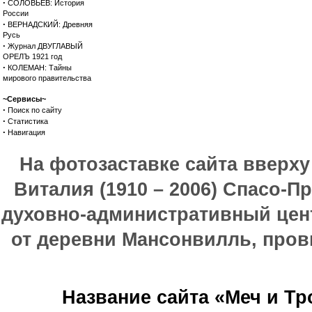
·
СОЛОВЬЕВ: История
России
·
ВЕРНАДСКИЙ: Древняя
Русь
·
Журнал ДВУГЛАВЫЙ
ОРЕЛЪ 1921 год
·
КОЛЕМАН: Тайны
мирового правительства
~Сервисы~
·
Поиск по сайту
·
Статистика
·
Навигация
На фотозаставке сайта вверх
Виталия (1910 – 2006) Спасо-П
духовно-административный цен
от деревни Мансонвилль, прови
Название сайта «Меч и Т