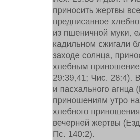
приносить жертвы все
предписанное хлебно
из пшеничной муки, е
кадильном сжигали б
заходе солнца, прино
хлебным приношением
29:39,41; Чис. 28:4)
и пасхального агнца (
приношениям утро на
хлебного приношения 
вечерней жертвы (Езд.
Пс. 140:2).