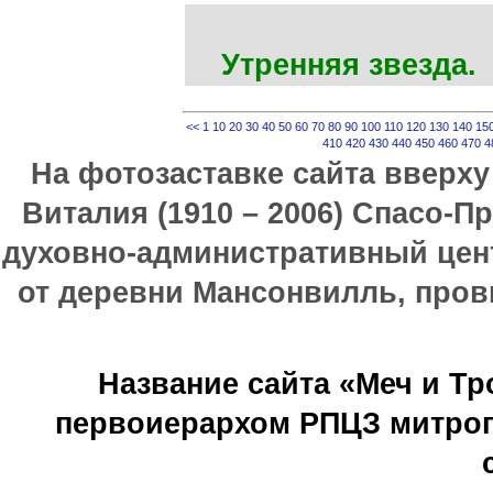
Утренняя звезда.
<<
1
10
20
30
40
50
60
70
80
90
100
110
120
130
140
15
410
420
430
440
450
460
470
4
На фотозаставке сайта вверх
Виталия (1910 – 2006) Спасо-П
духовно-административный цен
от деревни Мансонвилль, прови
Название сайта «Меч и Т
первоиерархом РПЦЗ митроп