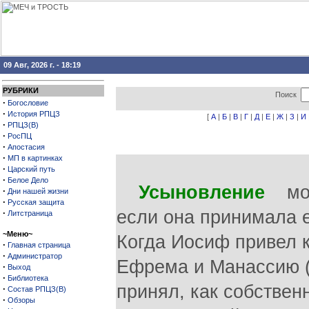
09 Авг, 2026 г. - 18:19
РУБРИКИ
Поиск
·
Богословие
·
История РПЦЗ
[
А
|
Б
|
В
|
Г
|
Д
|
Е
|
Ж
|
З
|
И
·
РПЦЗ(В)
·
РосПЦ
·
Апостасия
·
МП в картинках
·
Царский путь
·
Белое Дело
Усыновление
мог 
·
Дни нашей жизни
·
Русская защита
если она принимала е
·
Литстраница
~Меню~
Когда Иосиф привел 
·
Главная страница
·
Администратор
Ефрема и Манассию (Бы
·
Выход
·
Библиотека
принял, как собствен
·
Состав РПЦЗ(В)
·
Обзоры