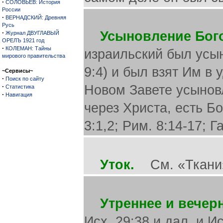
·
СОЛОВЬЕВ: История
России
·
ВЕРНАДСКИЙ: Древняя
Русь
·
Усыновление Бог
Журнал ДВУГЛАВЫЙ
ОРЕЛЪ 1921 год
·
КОЛЕМАН: Тайны
израильский был усыно
мирового правительства
9:4) и был взят Им в у
~Сервисы~
·
Поиск по сайту
·
Новом Завете усынов
Статистика
·
Навигация
через Христа, есть Бо
3:1,2; Рим. 8:14-17; Га
Уток.
См. «Ткани
Утреннее и вечер
Исх. 29:38 и дал. и И