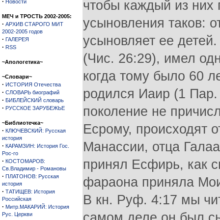
·
чтобы каждый из них 
Новости
МЕЧ и ТРОСТЬ 2002-2005:
усыновления таков: 
·
АРХИВ СТАРОГО МИТ
2002-2005 годов
усыновляет ее детей.
·
ГАЛЕРЕЯ
·
RSS
(Чис. 26:29), имел о
~Апологетика~
когда тому было 60 ле
~Словари~
·
ИСТОРИЯ Отечества
родился Иаир (1 Пар. 
·
СЛОВАРЬ биографий
·
БИБЛЕЙСКИЙ словарь
·
поколение не причисл
РУССКОЕ ЗАРУБЕЖЬЕ
~Библиотечка~
Есрому, происходят о
·
КЛЮЧЕВСКИЙ: Русская
история
Манассии, отца Галаа
·
КАРАМЗИН: История Гос.
Рос-го
·
принял Есфирь, как с
КОСТОМАРОВ:
Св.Владимир - Романовы
·
ПЛАТОНОВ: Русская
фараона приняла Моис
история
·
ТАТИЩЕВ: История
В кн. Руф. 4:17 мы ч
Российская
·
Митр.МАКАРИЙ: История
самом деле он был с
Рус. Церкви