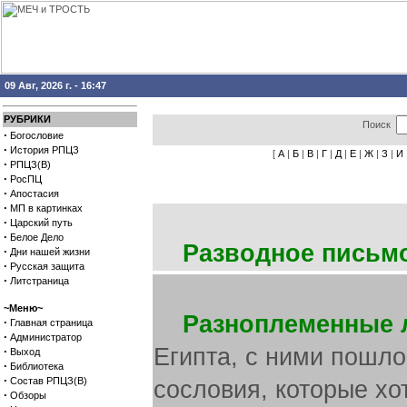
09 Авг, 2026 г. - 16:47
РУБРИКИ
Поиск
·
Богословие
·
История РПЦЗ
[
А
|
Б
|
В
|
Г
|
Д
|
Е
|
Ж
|
З
|
И
·
РПЦЗ(В)
·
РосПЦ
·
Апостасия
·
МП в картинках
·
Царский путь
·
Белое Дело
Разводное письм
·
Дни нашей жизни
·
Русская защита
·
Литстраница
~Меню~
Разноплеменные
·
Главная страница
·
Администратор
Египта, с ними пошл
·
Выход
·
Библиотека
·
Состав РПЦЗ(В)
сословия, которые хо
·
Обзоры