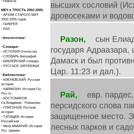
·
Новости
высших сословий (Исх
МЕЧ и ТРОСТЬ 2002-2005:
дровосеками и водово
·
АРХИВ СТАРОГО МИТ
2002-2005 годов
·
ГАЛЕРЕЯ
·
RSS
Разон,
сын Елиады,
~Апологетика~
~Словари~
государя Адраазара, 
·
ИСТОРИЯ Отечества
·
СЛОВАРЬ биографий
Дамаск и был против
·
БИБЛЕЙСКИЙ словарь
·
РУССКОЕ ЗАРУБЕЖЬЕ
Цар. 11:23 и дал.).
~Библиотечка~
·
КЛЮЧЕВСКИЙ: Русская
история
·
КАРАМЗИН: История Гос.
Рай,
евр. пардес, т
Рос-го
·
КОСТОМАРОВ:
Св.Владимир - Романовы
персидского слова па
·
ПЛАТОНОВ: Русская
история
защищенное место. Э
·
ТАТИЩЕВ: История
Российская
лесных парков и садов
·
Митр.МАКАРИЙ: История
Рус. Церкви