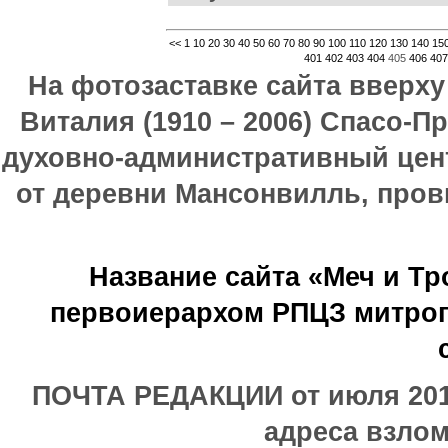
<<
1
10
20
30
40
50
60
70
80
90
100
110
120
130
140
15
401
402
403
404
405
406
407
На фотозаставке сайта вверх
Виталия (1910 – 2006) Спасо-П
духовно-административный цен
от деревни Мансонвилль, прови
Название сайта «Меч и Т
первоиерархом РПЦЗ митроп
ПОЧТА РЕДАКЦИИ от июля 2017
адреса взлом