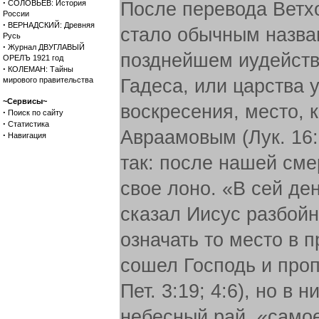
·
СОЛОВЬЕВ: История
После перевода Ветхо
России
·
ВЕРНАДСКИЙ: Древняя
стало обычным назван
Русь
·
Журнал ДВУГЛАВЫЙ
позднейшем иудейств
ОРЕЛЪ 1921 год
·
КОЛЕМАН: Тайны
мирового правительства
Гадеса, или царства
~Сервисы~
воскресения, место, 
·
Поиск по сайту
·
Статистика
Авраамовым (Лук. 16:
·
Навигация
так: после нашей сме
свое лоно. «В сей де
сказал Иисус разбойн
означать то место в 
сошел Господь и про
Пет. 3:19; 4:6), но в
небесный рай, «самое 