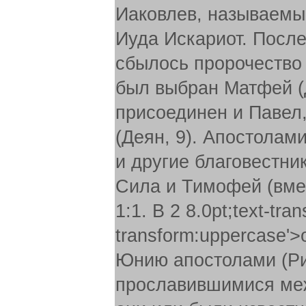
Иаковлев, называемы
Иуда Искариот. После
сбылось пророчество 
был выбран Матфей (Д
присоединен и Павел
(Деян, 9). Апостолам
и другие благовестники
Сила и Тимофей (вмес
1:1. В 2 8.0pt;text-tra
transform:uppercase'
Юнию апостолами (Рим
прославившимися межд