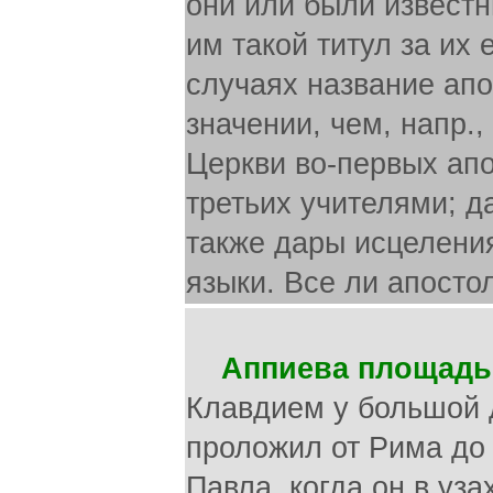
они или были известн
им такой титул за их
случаях название ап
значении, чем, напр.,
Церкви во-первых апо
третьих учителями; д
также дары исцелени
языки. Все ли апосто
Аппиева площадь
Клавдием у большой д
проложил от Рима до 
Павла, когда он в уз