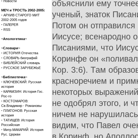
·
объяснили ему точнее
Новости
МЕЧ и ТРОСТЬ 2002-2005:
ученый, знаток Писан
·
АРХИВ СТАРОГО МИТ
2002-2005 годов
Потом он отправился 
·
ГАЛЕРЕЯ
·
RSS
Иисусе; всенародно о
~Апологетика~
Писаниями, что Иисус 
~Словари~
·
ИСТОРИЯ Отечества
Коринфе он «поливал 
·
СЛОВАРЬ биографий
·
БИБЛЕЙСКИЙ словарь
·
Кор. 3:6). Там образо
РУССКОЕ ЗАРУБЕЖЬЕ
~Библиотечка~
красноречием и примкн
·
КЛЮЧЕВСКИЙ: Русская
история
некоторых выражений
·
КАРАМЗИН: История Гос.
Рос-го
·
не одобрял этого, и 
КОСТОМАРОВ:
Св.Владимир - Романовы
·
ПЛАТОНОВ: Русская
ничем не нарушилась (
история
·
ТАТИЩЕВ: История
видим, что Павел оче
Российская
·
Митр.МАКАРИЙ: История
в Коринф, но Аполлос
Рус. Церкви