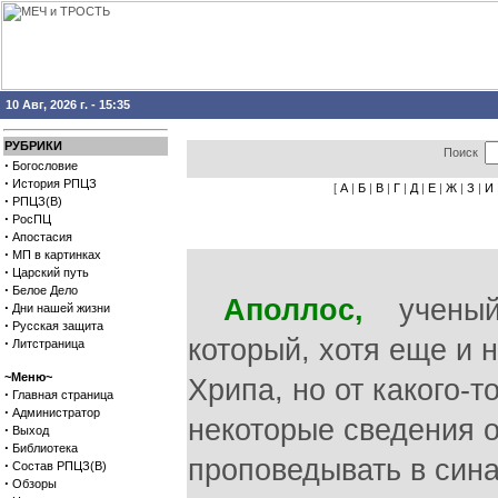
10 Авг, 2026 г. - 15:35
РУБРИКИ
Поиск
·
Богословие
·
История РПЦЗ
[
А
|
Б
|
В
|
Г
|
Д
|
Е
|
Ж
|
З
|
И
·
РПЦЗ(В)
·
РосПЦ
·
Апостасия
·
МП в картинках
·
Царский путь
·
Белое Дело
Аполлос,
ученый и
·
Дни нашей жизни
·
Русская защита
который, хотя еще и 
·
Литстраница
~Меню~
Хрипа, но от какого-
·
Главная страница
·
Администратор
некоторые сведения о
·
Выход
·
Библиотека
проповедывать в сина
·
Состав РПЦЗ(В)
·
Обзоры