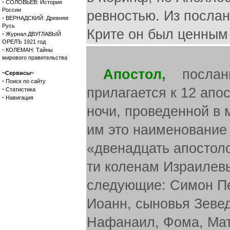
·
СОЛОВЬЕВ: История
России
ревностью. Из послан
·
ВЕРНАДСКИЙ: Древняя
Русь
Крите он был ценным
·
Журнал ДВУГЛАВЫЙ
ОРЕЛЪ 1921 год
·
КОЛЕМАН: Тайны
мирового правительства
Апостол,
посланни
~Сервисы~
·
Поиск по сайту
·
прилагается к 12 апо
Статистика
·
Навигация
ночи, проведенной в 
им это наименование (
«двенадцать апостолов
ти коленам Израилевы
следующие: Симон Пе
Иоанн, сыновья Зеве
Нафанаил, Фома, Мат