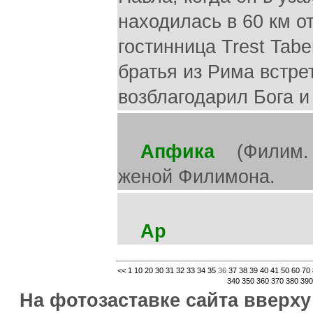
находилась в 60 км о
гостинница Trest Tab
братья из Рима встре
возблагодарил Бога и
Апфика
(Филим. 2
женой Филимона.
Ар
<<
1
10
20
30
31
32
33
34
35
36
37
38
39
40
41
50
60
70
340
350
360
370
380
390
На фотозаставке сайта вверх