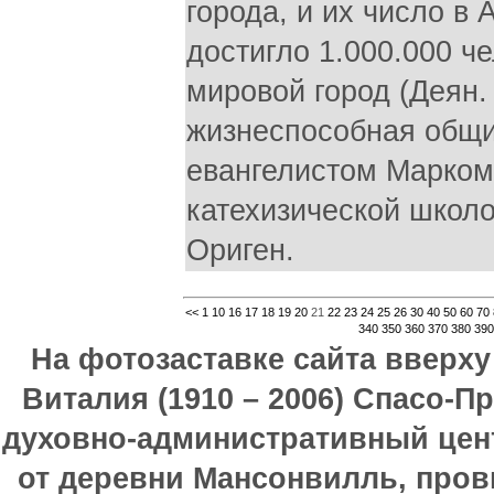
города, и их число в 
достигло 1.000.000 ч
мировой город (Деян. 
жизнеспособная общи
евангелистом Марком
катехизической школо
Ориген.
<<
1
10
16
17
18
19
20
21
22
23
24
25
26
30
40
50
60
70
340
350
360
370
380
390
На фотозаставке сайта вверх
Виталия (1910 – 2006) Спасо-П
духовно-административный цен
от деревни Мансонвилль, прови