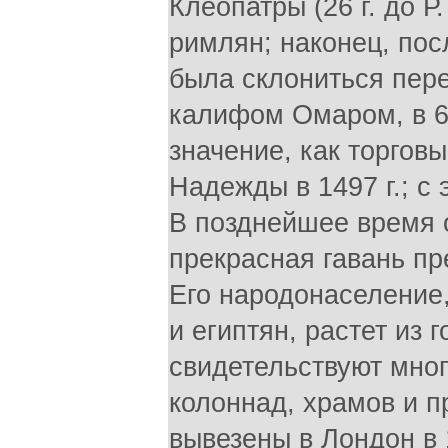
Клеопатры (26 г. до Р
римлян; наконец, пос
была склониться пер
калифом Омаром, в 64
значение, как торгов
Надежды в 1497 г.; с 
В позднейшее время о
прекрасная гавань пр
Eго народонаселение,
и египтян, растет из 
свидетельствуют мно
колоннад, храмов и 
вывезены в Лондон в 1