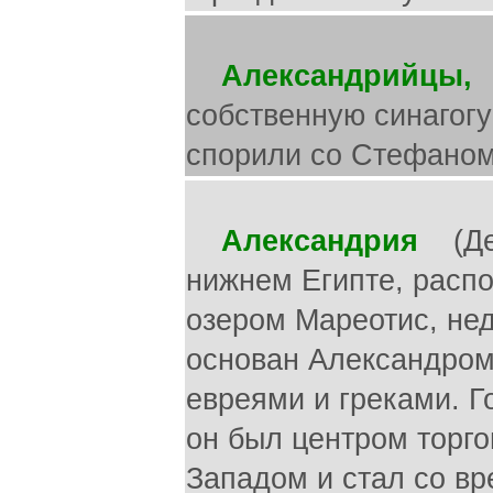
Александрийцы,
е
собственную синагогу
спорили со Стефаном 
Александрия
(Дея
нижнем Египте, рас
озером Мареотис, нед
основан Александром В
евреями и греками. Г
он был центром торг
Западом и стал со в