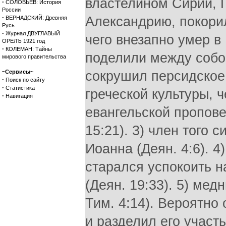
властелином Сирии, 
·
СОЛОВЬЕВ: История
России
·
Александрию, покори
ВЕРНАДСКИЙ: Древняя
Русь
·
Журнал ДВУГЛАВЫЙ
чего внезапно умер в
ОРЕЛЪ 1921 год
·
КОЛЕМАН: Тайны
поделили между собо
мирового правительства
~Сервисы~
сокрушил персидское
·
Поиск по сайту
·
Статистика
греческой культуры, 
·
Навигация
евангельской пропове
15:21). 3) член того 
Иоанна (Деян. 4:6). 
старался успокоить 
(Деян. 19:33). 5) мед
Тим. 4:14). Вероятно
и разделил его участь