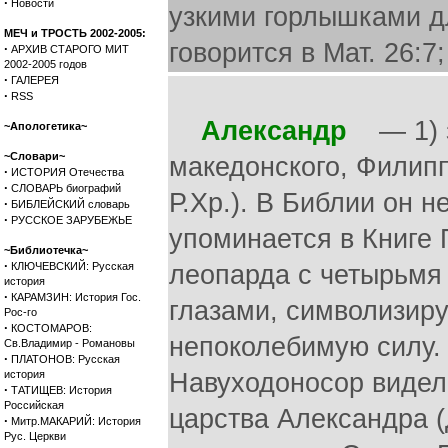
·
Новости
узкими горлышками д
МЕЧ и ТРОСТЬ 2002-2005:
говорится в Мат. 26:7;
·
АРХИВ СТАРОГО МИТ
2002-2005 годов
·
ГАЛЕРЕЯ
·
RSS
Александр
— 1) з
~Апологетика~
~Словари~
македонского, Филипп
·
ИСТОРИЯ Отечества
·
СЛОВАРЬ биографий
Р.Хр.). В Библии он н
·
БИБЛЕЙСКИЙ словарь
·
РУССКОЕ ЗАРУБЕЖЬЕ
упоминается в Книге П
~Библиотечка~
·
КЛЮЧЕВСКИЙ: Русская
леопарда с четырьмя
история
·
КАРАМЗИН: История Гос.
глазами, символизир
Рос-го
·
КОСТОМАРОВ:
непоколебимую силу. 
Св.Владимир - Романовы
·
ПЛАТОНОВ: Русская
история
Навуходоносор видел
·
ТАТИЩЕВ: История
Российская
царства Александра (
·
Митр.МАКАРИЙ: История
Рус. Церкви