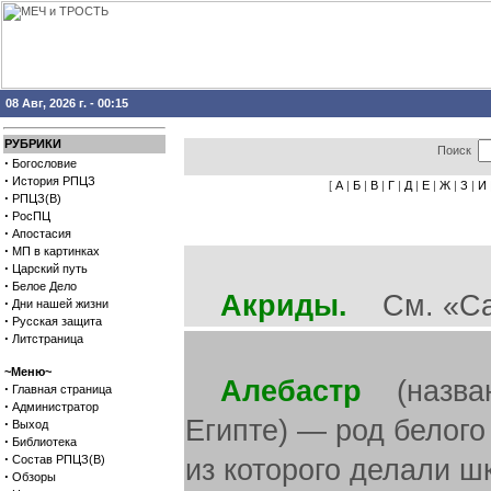
08 Авг, 2026 г. - 00:15
РУБРИКИ
Поиск
·
Богословие
·
История РПЦЗ
[
А
|
Б
|
В
|
Г
|
Д
|
Е
|
Ж
|
З
|
И
·
РПЦЗ(В)
·
РосПЦ
·
Апостасия
·
МП в картинках
·
Царский путь
·
Белое Дело
Акриды.
См. «Са
·
Дни нашей жизни
·
Русская защита
·
Литстраница
~Меню~
Алебастр
(названы
·
Главная страница
·
Администратор
Египте) — род белого
·
Выход
·
Библиотека
·
Состав РПЦЗ(В)
из которого делали ш
·
Обзоры