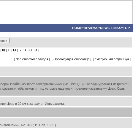
HOME
::
REVIEWS
::
NEWS
::
LINKS
::
TOP
|
Щ
|
Ъ
|
Ы
|
Ь
|
Э
|
Ю
|
Я
]
[
Все статьи словаря
] [
Предыдущая страница
] [
Следующая страница
]
а пророк Исайя называет «обезумевшими» (Ис. 19:11,13); Господь угрожает истребить
ы развалин, обелисков и т. п., которые еще носят прежнее название — Цоан. Срав.
ние Цора в 20 км к западу от Иерусалима.
льтянами (Чис. 31:8; И. Нав. 13:21).