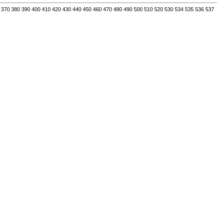
370
380
390
400
410
420
430
440
450
460
470
480
490
500
510
520
530
534
535
536
537