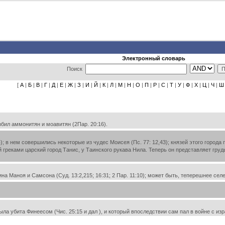
Электронный словарь
Поиск
[
А
|
Б
|
В
|
Г
|
Д
|
Е
|
Ж
|
З
|
И
|
Й
|
К
|
Л
|
М
|
Н
|
О
|
П
|
Р
|
С
|
Т
|
У
|
Ф
|
Х
|
Ц
|
Ч
|
Ш
ил аммонитян и моавитян (2Пар. 20:16).
4); в нем совершились некоторые из чудес Моисея (Пс. 77: 12,43); князей этого город
й греками царский город Танис, у Таинского рукава Нила. Теперь он представляет груд
 Маноя и Самсона (Суд. 13:2,215; 16:31; 2 Пар. 11:10); может быть, теперешнее селе
а убита Финеесом (Чис. 25:15 и дал ), и который впоследствии сам пал в войне с израи