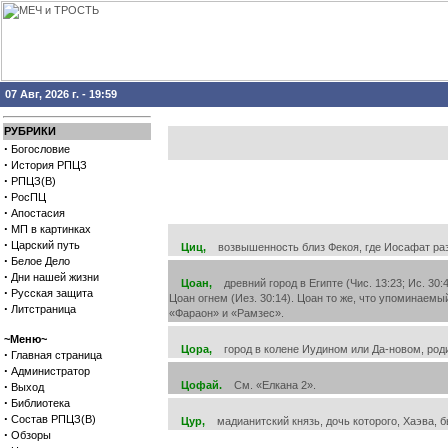
07 Авг, 2026 г. - 19:59
РУБРИКИ
·
Богословие
·
История РПЦЗ
·
РПЦЗ(В)
·
РосПЦ
·
Апостасия
·
МП в картинках
·
Царский путь
Циц,
возвышенность близ Фекоя, где Иосафат разб
·
Белое Дело
·
Дни нашей жизни
Цоан,
древний город в Египте (Чис. 13:23; Ис. 30:
·
Русская защита
Цоан огнем (Иез. 30:14). Цоан то же, что упоминаемы
·
Литстраница
«Фараон» и «Рамзес».
~Меню~
Цора,
город в колене Иудином или Да-новом, родина
·
Главная страница
·
Администратор
·
Цофай.
См. «Елкана 2».
Выход
·
Библиотека
·
Состав РПЦЗ(В)
Цур,
мадианитский князь, дочь которого, Хаэва, был
·
Обзоры