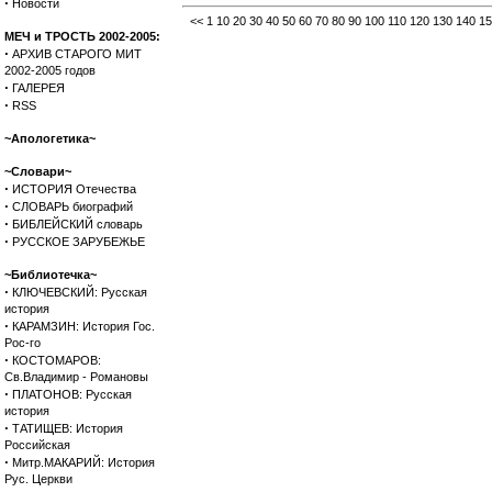
·
Новости
<<
1
10
20
30
40
50
60
70
80
90
100
110
120
130
140
15
МЕЧ и ТРОСТЬ 2002-2005:
·
АРХИВ СТАРОГО МИТ
2002-2005 годов
·
ГАЛЕРЕЯ
·
RSS
~Апологетика~
~Словари~
·
ИСТОРИЯ Отечества
·
СЛОВАРЬ биографий
·
БИБЛЕЙСКИЙ словарь
·
РУССКОЕ ЗАРУБЕЖЬЕ
~Библиотечка~
·
КЛЮЧЕВСКИЙ: Русская
история
·
КАРАМЗИН: История Гос.
Рос-го
·
КОСТОМАРОВ:
Св.Владимир - Романовы
·
ПЛАТОНОВ: Русская
история
·
ТАТИЩЕВ: История
Российская
·
Митр.МАКАРИЙ: История
Рус. Церкви