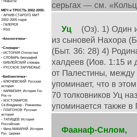
·
Новости
серьгах — см. «Кольц
МЕЧ и ТРОСТЬ 2002-2005:
·
АРХИВ СТАРОГО МИТ
2002-2005 годов
·
ГАЛЕРЕЯ
Уц
(Оз). 1) Один и
·
RSS
из сыновей Нахора (Б
~Апологетика~
~Словари~
(Быт. 36: 28) 4) Роди
·
ИСТОРИЯ Отечества
·
СЛОВАРЬ биографий
халдеев (Иов. 1:15 и 
·
БИБЛЕЙСКИЙ словарь
·
РУССКОЕ ЗАРУБЕЖЬЕ
от Палестины, между
~Библиотечка~
·
КЛЮЧЕВСКИЙ: Русская
упоминает, что в это
история
·
КАРАМЗИН: История Гос.
70 толковников Уц на
Рос-го
·
КОСТОМАРОВ:
упоминается также в П
Св.Владимир - Романовы
·
ПЛАТОНОВ: Русская
история
·
ТАТИЩЕВ: История
Российская
Фаанаф-Снлом,
го
·
Митр.МАКАРИЙ: История
Рус. Церкви