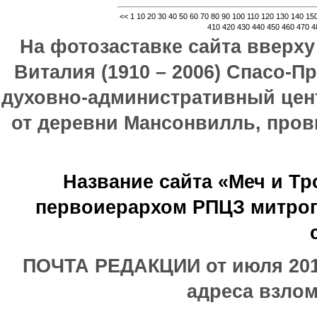
<<
1
10
20
30
40
50
60
70
80
90
100
110
120
130
140
15
410
420
430
440
450
460
470
4
На фотозаставке сайта вверх
Виталия (1910 – 2006) Спасо-П
духовно-административный цен
от деревни Мансонвилль, прови
Название сайта «Меч и Т
первоиерархом РПЦЗ митроп
ПОЧТА РЕДАКЦИИ от июля 2017
адреса взлом