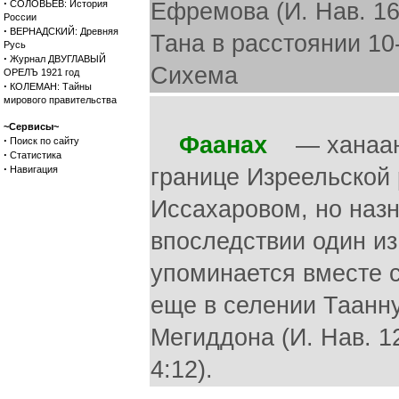
·
СОЛОВЬЕВ: История
Ефремова (И. Нав. 16
России
·
ВЕРНАДСКИЙ: Древняя
Тана в расстоянии 10-
Русь
·
Журнал ДВУГЛАВЫЙ
Сихема
ОРЕЛЪ 1921 год
·
КОЛЕМАН: Тайны
мирового правительства
~Сервисы~
Фаанах
— ханаанск
·
Поиск по сайту
·
Статистика
·
Навигация
границе Изреельской
Иссахаровом, но наз
впоследствии один из
упоминается вместе 
еще в селении Тааннук
Мегиддона (И. Нав. 12:
4:12).