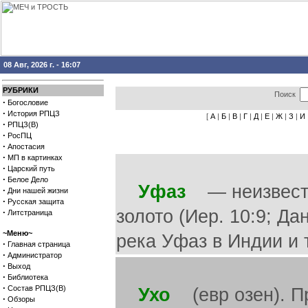
08 Авг, 2026 г. - 16:07
РУБРИКИ
Поиск
·
Богословие
·
История РПЦЗ
[
А
|
Б
|
В
|
Г
|
Д
|
Е
|
Ж
|
З
|
И
·
РПЦЗ(В)
·
РосПЦ
·
Апостасия
·
МП в картинках
·
Царский путь
·
Белое Дело
Уфаз
— неизвестно
·
Дни нашей жизни
·
Русская защита
золото (Иер. 10:9; Да
·
Литстраница
~Меню~
река Уфаз в Индии и т
·
Главная страница
·
Администратор
·
Выход
·
Библиотека
·
Состав РПЦЗ(В)
Ухо
(евр озен). П
·
Обзоры