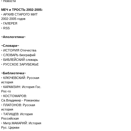
·
Новости
МЕЧ и ТРОСТЬ 2002-2005:
·
АРХИВ СТАРОГО МИТ
2002-2005 годов
·
ГАЛЕРЕЯ
·
RSS
~Апологетика~
~Словари~
·
ИСТОРИЯ Отечества
·
СЛОВАРЬ биографий
·
БИБЛЕЙСКИЙ словарь
·
РУССКОЕ ЗАРУБЕЖЬЕ
~Библиотечка~
·
КЛЮЧЕВСКИЙ: Русская
история
·
КАРАМЗИН: История Гос.
Рос-го
·
КОСТОМАРОВ:
Св.Владимир - Романовы
·
ПЛАТОНОВ: Русская
история
·
ТАТИЩЕВ: История
Российская
·
Митр.МАКАРИЙ: История
Рус. Церкви