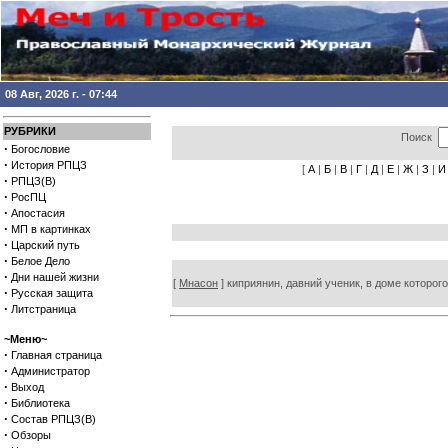
08 Авг, 2026 г. - 07:44
РУБРИКИ
Поиск
·
Богословие
·
История РПЦЗ
[
А
|
Б
|
В
|
Г
|
Д
|
Е
|
Ж
|
З
|
И
·
РПЦЗ(В)
·
РосПЦ
·
Апостасия
·
МП в картинках
·
Царский путь
·
Белое Дело
·
Дни нашей жизни
[
Мнасон
] киприянин, давний ученик, в доме которог
·
Русская защита
·
Литстраница
~Меню~
·
Главная страница
·
Администратор
·
Выход
·
Библиотека
·
Состав РПЦЗ(В)
·
Обзоры