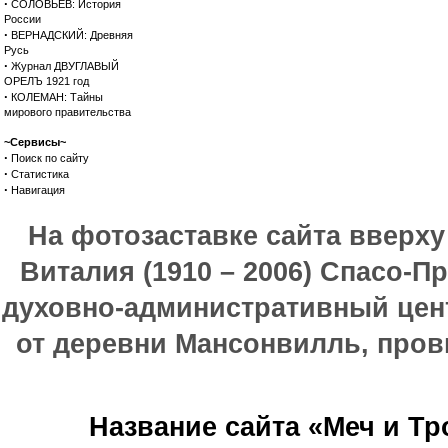
·
СОЛОВЬЕВ: История
России
·
ВЕРНАДСКИЙ: Древняя
Русь
·
Журнал ДВУГЛАВЫЙ
ОРЕЛЪ 1921 год
·
КОЛЕМАН: Тайны
мирового правительства
~Сервисы~
·
Поиск по сайту
·
Статистика
·
Навигация
На фотозаставке сайта вверх
Виталия (1910 – 2006) Спасо-П
духовно-административный цен
от деревни Мансонвилль, прови
Название сайта «Меч и Т