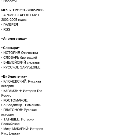
·
Новости
МЕЧ и ТРОСТЬ 2002-2005:
·
АРХИВ СТАРОГО МИТ
2002-2005 годов
·
ГАЛЕРЕЯ
·
RSS
~Апологетика~
~Словари~
·
ИСТОРИЯ Отечества
·
СЛОВАРЬ биографий
·
БИБЛЕЙСКИЙ словарь
·
РУССКОЕ ЗАРУБЕЖЬЕ
~Библиотечка~
·
КЛЮЧЕВСКИЙ: Русская
история
·
КАРАМЗИН: История Гос.
Рос-го
·
КОСТОМАРОВ:
Св.Владимир - Романовы
·
ПЛАТОНОВ: Русская
история
·
ТАТИЩЕВ: История
Российская
·
Митр.МАКАРИЙ: История
Рус. Церкви