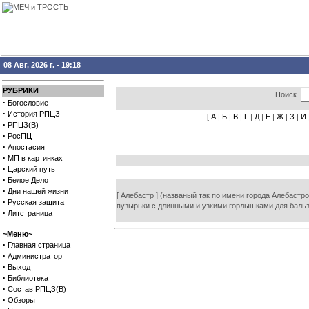
08 Авг, 2026 г. - 19:18
РУБРИКИ
Поиск
·
Богословие
·
История РПЦЗ
[
А
|
Б
|
В
|
Г
|
Д
|
Е
|
Ж
|
З
|
И
·
РПЦЗ(В)
·
РосПЦ
·
Апостасия
·
МП в картинках
·
Царский путь
·
Белое Дело
·
Дни нашей жизни
[
Алебастр
] (названый так по имени города Алебастро
·
Русская защита
пузырьки с длинными и узкими горлышками для бальзам
·
Литстраница
~Меню~
·
Главная страница
·
Администратор
·
Выход
·
Библиотека
·
Состав РПЦЗ(В)
·
Обзоры