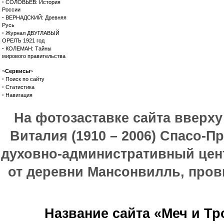
·
СОЛОВЬЕВ: История
России
·
ВЕРНАДСКИЙ: Древняя
Русь
·
Журнал ДВУГЛАВЫЙ
ОРЕЛЪ 1921 год
·
КОЛЕМАН: Тайны
мирового правительства
~Сервисы~
·
Поиск по сайту
·
Статистика
·
Навигация
На фотозаставке сайта вверх
Виталия (1910 – 2006) Спасо-П
духовно-административный цен
от деревни Мансонвилль, прови
Название сайта «Меч и Т