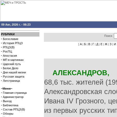
09 Авг, 2026 г. - 06:23
РУБРИКИ
Поиск
·
Богословие
·
История РПЦЗ
[
А
|
Б
|
В
|
Г
|
Д
|
Е
|
Ж
|
З
|
И
·
РПЦЗ(В)
·
РосПЦ
·
Апостасия
·
МП в картинках
·
Царский путь
·
Белое Дело
АЛЕКСАНДРОВ,
го
·
Дни нашей жизни
·
Русская защита
68,6 тыс. жителей (199
·
Литстраница
~Меню~
Александровская слоб
·
Главная страница
·
Администратор
Ивана IV Грозного, це
·
Выход
·
Библиотека
из первых русских ти
·
Состав РПЦЗ(В)
·
Обзоры