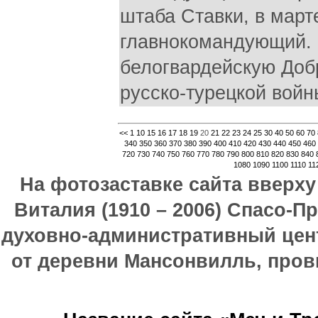
штаба Ставки, в март
главнокомандующий. 
белогвардейскую Доб
русско-турецкой войн
<<
1
10
15
16
17
18
19
20
21
22
23
24
25
30
40
50
60
70
340
350
360
370
380
390
400
410
420
430
440
450
460
720
730
740
750
760
770
780
790
800
810
820
830
840
1080
1090
1100
1110
11
На фотозаставке сайта вверх
Виталия (1910 – 2006) Спасо-П
духовно-административный цен
от деревни Мансонвилль, прови