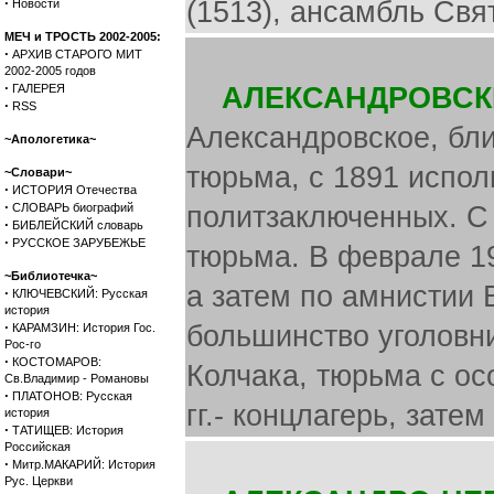
·
(1513), ансамбль Свя
Новости
МЕЧ и ТРОСТЬ 2002-2005:
·
АРХИВ СТАРОГО МИТ
2002-2005 годов
·
ГАЛЕРЕЯ
АЛЕКСАНДРОВСК
·
RSS
Александровское, бли
~Апологетика~
тюрьма, с 1891 испо
~Словари~
·
ИСТОРИЯ Отечества
·
СЛОВАРЬ биографий
политзаключенных. С 
·
БИБЛЕЙСКИЙ словарь
·
РУССКОЕ ЗАРУБЕЖЬЕ
тюрьма. В феврале 1
~Библиотечка~
а затем по амнистии 
·
КЛЮЧЕВСКИЙ: Русская
история
·
большинство уголовни
КАРАМЗИН: История Гос.
Рос-го
·
КОСТОМАРОВ:
Колчака, тюрьма с ос
Св.Владимир - Романовы
·
ПЛАТОНОВ: Русская
гг.- концлагерь, затем
история
·
ТАТИЩЕВ: История
Российская
·
Митр.МАКАРИЙ: История
Рус. Церкви