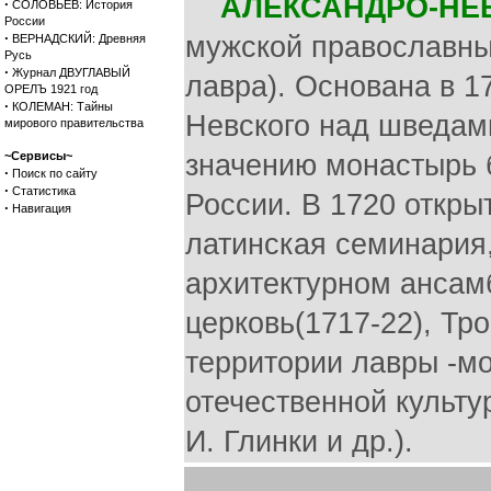
АЛЕКСАНДРО-НЕ
·
СОЛОВЬЕВ: История
России
·
мужской православный
ВЕРНАДСКИЙ: Древняя
Русь
·
Журнал ДВУГЛАВЫЙ
лавра). Основана в 1
ОРЕЛЪ 1921 год
·
КОЛЕМАН: Тайны
Невского над шведами
мирового правительства
~Сервисы~
значению монастырь 
·
Поиск по сайту
·
Статистика
России. В 1720 открыт
·
Навигация
латинская семинария,
архитектурном ансам
церковь(1717-22), Тро
территории лавры -мо
отечественной культу
И. Глинки и др.).