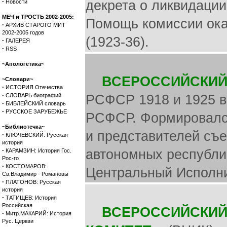
·
декрета о ликвидации
Новости
МЕЧ и ТРОСТЬ 2002-2005:
Помощь комиссии ока
·
АРХИВ СТАРОГО МИТ
2002-2005 годов
(1923-36).
·
ГАЛЕРЕЯ
·
RSS
~Апологетика~
ВСЕРОССИЙСКИЙ
~Словари~
·
ИСТОРИЯ Отечества
·
СЛОВАРЬ биографий
РСФСР 1918 и 1925 в
·
БИБЛЕЙСКИЙ словарь
·
РУССКОЕ ЗАРУБЕЖЬЕ
РСФСР. Формировался
~Библиотечка~
и представителей съе
·
КЛЮЧЕВСКИЙ: Русская
история
·
автономных республик
КАРАМЗИН: История Гос.
Рос-го
·
КОСТОМАРОВ:
Центральный Исполни
Св.Владимир - Романовы
·
ПЛАТОНОВ: Русская
история
·
ТАТИЩЕВ: История
Российская
ВСЕРОССИЙСКИЙ
·
Митр.МАКАРИЙ: История
Рус. Церкви