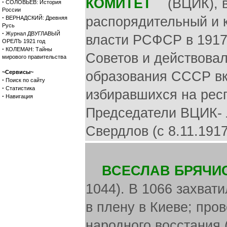
КОМИТЕТ
(ВЦИК), в
·
СОЛОВЬЕВ: История
России
·
распорядительный и 
ВЕРНАДСКИЙ: Древняя
Русь
·
Журнал ДВУГЛАВЫЙ
власти РСФСР в 1917
ОРЕЛЪ 1921 год
·
КОЛЕМАН: Тайны
Советов и действова
мирового правительства
~Сервисы~
образования СССР вк
·
Поиск по сайту
·
Статистика
избиравшихся на рес
·
Навигация
Председатели ВЦИК- Л
Свердлов (с 8.11.1917
ВСЕСЛАВ БРЯЧИ
1044). В 1066 захват
в плену в Киеве; про
народного восстания 