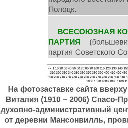
Полоцк.
ВСЕСОЮЗНАЯ КО
ПАРТИЯ
(большевико
партия Советского Со
<<
1
10
20
30
40
50
60
70
80
90
100
110
120
130
140
15
310
320
330
340
350
360
370
380
390
400
410
420
430
690
700
710
720
730
740
750
760
770
780
790
800
810
8
1060
1070
1080
1090
1100
11
На фотозаставке сайта вверх
Виталия (1910 – 2006) Спасо-П
духовно-административный цен
от деревни Мансонвилль, прови