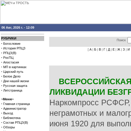
06 Авг, 2026 г. - 12:09
РУБРИКИ
Поиск
·
Богословие
·
История РПЦЗ
[
А
|
Б
|
В
|
Г
|
Д
|
Е
|
Ж
|
З
|
И
·
РПЦЗ(В)
·
РосПЦ
·
Апостасия
·
МП в картинках
·
Царский путь
·
Белое Дело
ВСЕРОССИЙСКАЯ
·
Дни нашей жизни
·
Русская защита
ЛИКВИДАЦИИ БЕЗГ
·
Литстраница
~Меню~
Наркомпросс РСФСР, 
·
Главная страница
·
Администратор
неграмотных и мало
·
Выход
·
Библиотека
июня 1920 для выпол
·
Состав РПЦЗ(В)
·
Обзоры