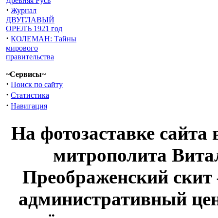
Древняя Русь
·
Журнал
ДВУГЛАВЫЙ
ОРЕЛЪ 1921 год
·
КОЛЕМАН: Тайны
мирового
правительства
~Сервисы~
·
Поиск по сайту
·
Статистика
·
Навигация
На фотозаставке сайта 
митрополита Витал
Преображенский скит 
административный це