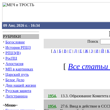
09 Авг, 2026 г. - 16:34
РУБРИКИ
·
Поиск
Богословие
·
История РПЦЗ
[
А
|
Б
|
В
|
Г
|
Д
|
Е
|
Ж
|
З
|
И
|
Й
|
К
·
РПЦЗ(В)
·
РосПЦ
·
Апостасия
[
Все статьи 
·
МП в картинках
·
Царский путь
·
Белое Дело
·
Дни нашей жизни
·
Русская защита
·
1954,
13.3. Образование Комитета г
Литстраница
~Меню~
1954,
27.6. Ввод в действие в СССР