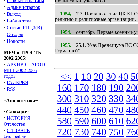
·
Главная страница
Обнинск Калужской обл.
·
Администратор
·
1954,
7.7. Постановление ЦК КПСС 
Выход
религию и религиозные организации.
·
Библиотека
·
Состав РПЦЗ(В)
1954,
сентябрь. Первые военные уч
·
Обзоры
·
Новости
1955,
25.1. Указ Президиума ВС С
Германией".
МЕЧ и ТРОСТЬ
2002-2005:
·
АРХИВ СТАРОГО
МИТ 2002-2005
<<
1
10
20
30
40
5
годов
·
ГАЛЕРЕЯ
160
170
180
190
20
·
RSS
300
310
320
330
34
~Апологетика~
440
450
460
470
48
~Словари~
·
ИСТОРИЯ
580
590
600
610
62
Отечества
720
730
740
750
76
·
СЛОВАРЬ
биографий