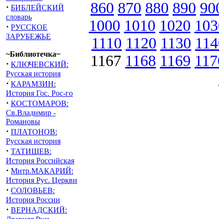
860
870
880
890
90
·
БИБЛЕЙСКИЙ
словарь
1000
1010
1020
103
·
РУССКОЕ
ЗАРУБЕЖЬЕ
1110
1120
1130
114
~Библиотечка~
1167
1168
1169
117
·
КЛЮЧЕВСКИЙ:
Русская история
·
КАРАМЗИН:
История Гос. Рос-го
·
КОСТОМАРОВ:
Св.Владимир -
Романовы
·
ПЛАТОНОВ:
Русская история
·
ТАТИЩЕВ:
История Российская
·
Митр.МАКАРИЙ:
История Рус. Церкви
·
СОЛОВЬЕВ:
История России
·
ВЕРНАДСКИЙ: