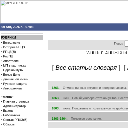
09 Авг, 2026 г. - 07:03
РУБРИКИ
·
Богословие
Поиск
·
История РПЦЗ
·
РПЦЗ(В)
[
А
|
Б
|
В
|
Г
|
Д
|
Е
|
Ж
|
З
|
И
·
РосПЦ
·
Апостасия
·
МП в картинках
[
Все статьи словаря
] [
·
Царский путь
·
Белое Дело
·
Дни нашей жизни
·
Русская защита
·
1863.
Отмена винных откупов и введение акциза. 
Литстраница
~Меню~
1863,
нюнь. Новый университетский устав. Восста
·
Главная страница
·
Администратор
1863,
июнь. Положение о поземельном устройстве
·
Выход
·
Библиотека
1863-1864.
Польское восстание.
·
Состав РПЦЗ(В)
·
Обзоры