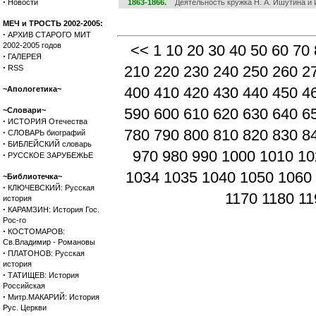
·
Новости
1863-1866.
Деятельность кружка Н. А. Ишутина и И
МЕЧ и ТРОСТЬ 2002-2005:
·
АРХИВ СТАРОГО МИТ
2002-2005 годов
<<
1
10
20
30
40
50
60
70
·
ГАЛЕРЕЯ
·
210
220
230
240
250
260
2
RSS
400
410
420
430
440
450
4
~Апологетика~
590
600
610
620
630
640
6
~Словари~
·
ИСТОРИЯ Отечества
780
790
800
810
820
830
8
·
СЛОВАРЬ биографий
·
БИБЛЕЙСКИЙ словарь
970
980
990
1000
1010
10
·
РУССКОЕ ЗАРУБЕЖЬЕ
1034
1035
1040
1050
1060
~Библиотечка~
·
КЛЮЧЕВСКИЙ: Русская
1170
1180
11
история
·
КАРАМЗИН: История Гос.
Рос-го
·
КОСТОМАРОВ:
Св.Владимир - Романовы
·
ПЛАТОНОВ: Русская
история
·
ТАТИЩЕВ: История
Российская
·
Митр.МАКАРИЙ: История
Рус. Церкви