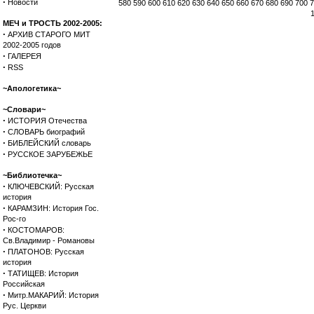
·
Новости
580
590
600
610
620
630
640
650
660
670
680
690
700
7
МЕЧ и ТРОСТЬ 2002-2005:
·
АРХИВ СТАРОГО МИТ
2002-2005 годов
·
ГАЛЕРЕЯ
·
RSS
~Апологетика~
~Словари~
·
ИСТОРИЯ Отечества
·
СЛОВАРЬ биографий
·
БИБЛЕЙСКИЙ словарь
·
РУССКОЕ ЗАРУБЕЖЬЕ
~Библиотечка~
·
КЛЮЧЕВСКИЙ: Русская
история
·
КАРАМЗИН: История Гос.
Рос-го
·
КОСТОМАРОВ:
Св.Владимир - Романовы
·
ПЛАТОНОВ: Русская
история
·
ТАТИЩЕВ: История
Российская
·
Митр.МАКАРИЙ: История
Рус. Церкви