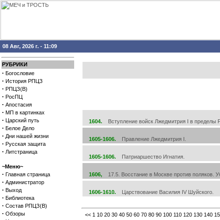
08 Авг, 2026 г. - 11:09
РУБРИКИ
·
Богословие
·
История РПЦЗ
·
РПЦЗ(В)
·
РосПЦ
·
Апостасия
·
МП в картинках
·
Царский путь
1604.
Вступление войск Лжедмитрия I в пределы Р
·
Белое Дело
·
Дни нашей жизни
1605-1606.
Правление Лжедмитрия I.
·
Русская защита
·
Литстраница
1605-1606.
Патриаршество Игнатия.
~Меню~
·
Главная страница
1606,
17.5. Восстание в Москве против поляков. У
·
Администратор
·
Выход
1606-1610.
Царствование Василия IV Шуйского.
·
Библиотека
·
Состав РПЦЗ(В)
·
Обзоры
<<
1
10
20
30
40
50
60
70
80
90
100
110
120
130
140
15