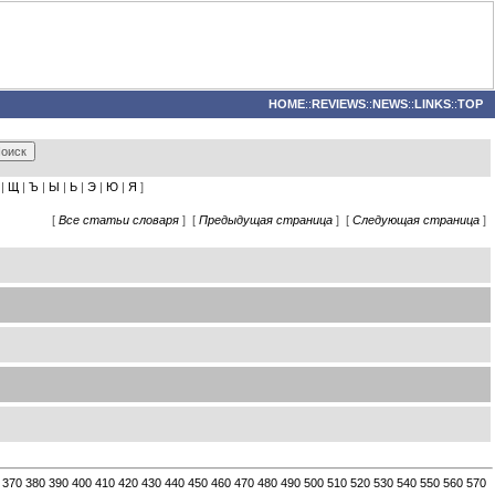
HOME
::
REVIEWS
::
NEWS
::
LINKS
::
TOP
|
Щ
|
Ъ
|
Ы
|
Ь
|
Э
|
Ю
|
Я
]
[
Все статьи словаря
] [
Предыдущая страница
] [
Следующая страница
]
370
380
390
400
410
420
430
440
450
460
470
480
490
500
510
520
530
540
550
560
570