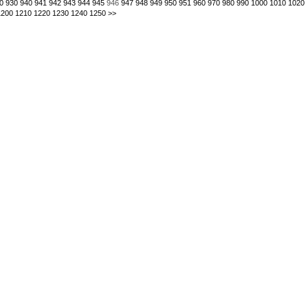
0
930
940
941
942
943
944
945
946
947
948
949
950
951
960
970
980
990
1000
1010
1020
1200
1210
1220
1230
1240
1250
>>