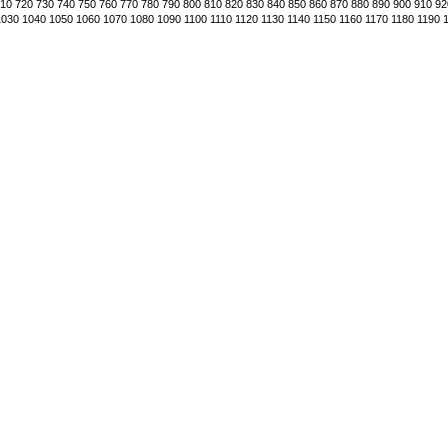
10
720
730
740
750
760
770
780
790
800
810
820
830
840
850
860
870
880
890
900
910
92
1030
1040
1050
1060
1070
1080
1090
1100
1110
1120
1130
1140
1150
1160
1170
1180
1190