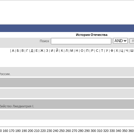
История Отечества
Поиск
[
А
|
Б
|
В
|
Г
|
Д
|
Е
|
Ж
|
З
|
И
|
Й
|
К
|
Л
|
М
|
Н
|
О
|
П
|
Р
|
С
|
Т
|
У
|
Ф
|
Х
|
Ц
|
Ч
|
Ш
оссии.
бийство Лжедмитрия I.
0
160
170
180
190
200
210
220
230
240
250
260
270
280
290
300
310
320
330
340
350
360