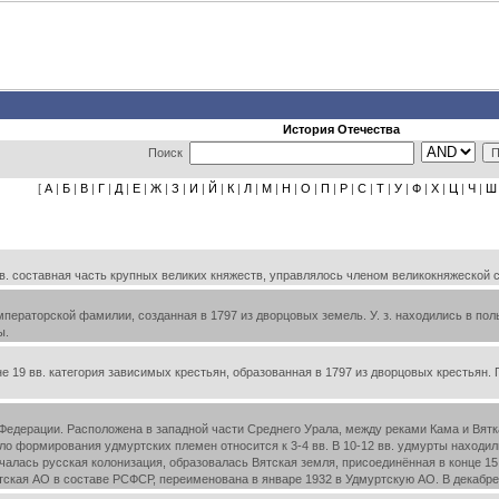
История Отечества
Поиск
[
А
|
Б
|
В
|
Г
|
Д
|
Е
|
Ж
|
З
|
И
|
Й
|
К
|
Л
|
М
|
Н
|
О
|
П
|
Р
|
С
|
Т
|
У
|
Ф
|
Х
|
Ц
|
Ч
|
Ш
в. составная часть крупных великих княжеств, управлялось членом великокняжеской 
раторской фамилии, созданная в 1797 из дворцовых земель. У. з. находились в поль
ы.
е 19 вв. категория зависимых крестьян, образованная в 1797 из дворцовых крестьян
дерации. Расположена в западной части Среднего Урала, между реками Кама и Вятка. 
чало формирования удмуртских племен относится к 3-4 вв. В 10-12 вв. удмурты наход
ачалась русская колонизация, образовалась Вятская земля, присоединённая в конце 15
отская АО в составе РСФСР, переименована в январе 1932 в Удмуртскую АО. В декабр