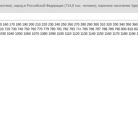
отяки), народ в Российской Федерации (714,8 тыс. человек), коренное население Удм
0
160
170
180
190
200
210
220
230
240
250
260
270
280
290
300
310
320
330
340
350
360
10
720
730
740
750
760
770
779
780
781
782
783
784
785
786
787
788
789
790
800
810
82
1030
1040
1050
1060
1070
1080
1090
1100
1110
1120
1130
1140
1150
1160
1170
1180
1190