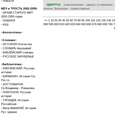
·
Новости
УДМУРТЫ
(самоназвание - удмурт, устаревшее - в
МЕЧ и ТРОСТЬ 2002-2005:
языков. Верующие - православные.
·
АРХИВ СТАРОГО МИТ
2002-2005 годов
·
<<
1
10
20
30
40
50
60
70
80
90
100
110
120
130
140
15
ГАЛЕРЕЯ
·
580
590
600
610
620
630
640
650
660
670
680
690
700
7
RSS
~Апологетика~
~Словари~
·
ИСТОРИЯ Отечества
·
СЛОВАРЬ биографий
·
БИБЛЕЙСКИЙ словарь
·
РУССКОЕ ЗАРУБЕЖЬЕ
~Библиотечка~
·
КЛЮЧЕВСКИЙ: Русская
история
·
КАРАМЗИН: История Гос.
Рос-го
·
КОСТОМАРОВ:
Св.Владимир - Романовы
·
ПЛАТОНОВ: Русская
история
·
ТАТИЩЕВ: История
Российская
·
Митр.МАКАРИЙ: История
Рус. Церкви