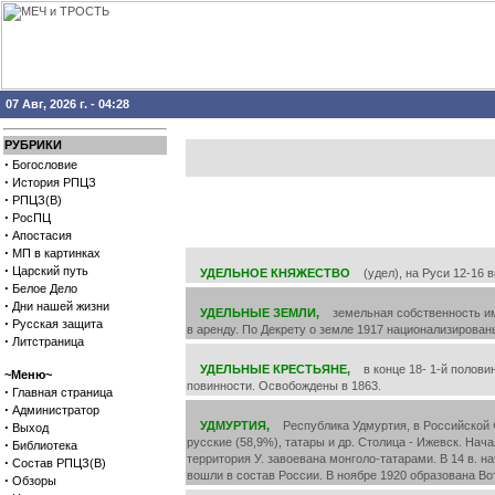
07 Авг, 2026 г. - 04:28
РУБРИКИ
·
Богословие
·
История РПЦЗ
·
РПЦЗ(В)
·
РосПЦ
·
Апостасия
·
МП в картинках
·
Царский путь
УДЕЛЬНОЕ КНЯЖЕСТВО
(удел), на Руси 12-16 в
·
Белое Дело
·
Дни нашей жизни
УДЕЛЬНЫЕ ЗЕМЛИ,
земельная собственность импе
·
Русская защита
в аренду. По Декрету о земле 1917 национализирован
·
Литстраница
УДЕЛЬНЫЕ КРЕСТЬЯНЕ,
в конце 18- 1-й половин
~Меню~
повинности. Освобождены в 1863.
·
Главная страница
·
Администратор
·
УДМУРТИЯ,
Республика Удмуртия, в Российской Фе
Выход
русские (58,9%), татары и др. Столица - Ижевск. На
·
Библиотека
территория У. завоевана монголо-татарами. В 14 в. н
·
Состав РПЦЗ(В)
вошли в состав России. В ноябре 1920 образована В
·
Обзоры