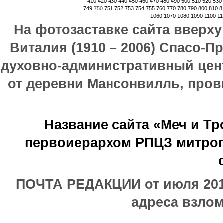
410
420
430
440
450
460
470
480
490
500
510
520
530
749
750
751
752
753
754
755
760
770
780
790
800
810
8
1060
1070
1080
1090
1100
11
На фотозаставке сайта вверх
Виталия (1910 – 2006) Спасо-П
духовно-административный цен
от деревни Мансонвилль, прови
Название сайта «Меч и Т
первоиерархом РПЦЗ митроп
ПОЧТА РЕДАКЦИИ от июля 2017
адреса взлом