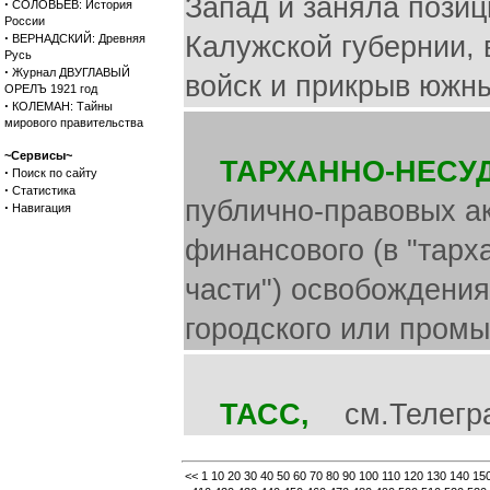
Запад и заняла позиц
·
СОЛОВЬЕВ: История
России
·
Калужской губернии, 
ВЕРНАДСКИЙ: Древняя
Русь
·
Журнал ДВУГЛАВЫЙ
войск и прикрыв южн
ОРЕЛЪ 1921 год
·
КОЛЕМАН: Тайны
мирового правительства
~Сервисы~
ТАРХАННО-НЕСУ
·
Поиск по сайту
·
Статистика
публично-правовых ак
·
Навигация
финансового (в "тарх
части") освобождени
городского или промы
ТАСС,
см.Телеграф
<<
1
10
20
30
40
50
60
70
80
90
100
110
120
130
140
15