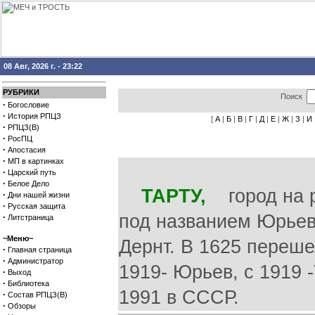
08 Авг, 2026 г. - 23:22
РУБРИКИ
Поиск
·
Богословие
·
История РПЦЗ
[
А
|
Б
|
В
|
Г
|
Д
|
Е
|
Ж
|
З
|
И
·
РПЦЗ(В)
·
РосПЦ
·
Апостасия
·
МП в картинках
·
Царский путь
·
Белое Дело
ТАРТУ,
город на р.
·
Дни нашей жизни
·
Русская защита
под названием Юрьев
·
Литстраница
~Меню~
Дернт. В 1625 перешел
·
Главная страница
·
Администратор
1919- Юрьев, с 1919 -
·
Выход
·
Библиотека
1991 в СССР.
·
Состав РПЦЗ(В)
·
Обзоры