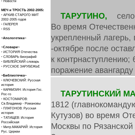
·
Новости
МЕЧ и ТРОСТЬ 2002-2005:
ТАРУТИНО,
село Ж
·
АРХИВ СТАРОГО МИТ
2002-2005 годов
·
ГАЛЕРЕЯ
Во время Отечественн
·
RSS
укрепленный лагерь, 
~Апологетика~
-октябре после остав
~Словари~
·
ИСТОРИЯ Отечества
·
СЛОВАРЬ биографий
к контрнаступлению; 
·
БИБЛЕЙСКИЙ словарь
·
РУССКОЕ ЗАРУБЕЖЬЕ
поражение авангарду
~Библиотечка~
·
КЛЮЧЕВСКИЙ: Русская
история
·
КАРАМЗИН: История Гос.
ТАРУТИНСКИЙ МА
Рос-го
·
КОСТОМАРОВ:
1812 (главнокоманду
Св.Владимир - Романовы
·
ПЛАТОНОВ: Русская
история
Кутузов) во время От
·
ТАТИЩЕВ: История
Российская
Москвы по Рязанской 
·
Митр.МАКАРИЙ: История
Рус. Церкви