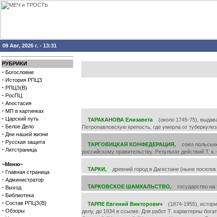
09 Авг, 2026 г. - 13:31
РУБРИКИ
·
Богословие
·
История РПЦЗ
·
РПЦЗ(В)
·
РосПЦ
·
Апостасия
·
МП в картинках
·
Царский путь
ТАРАКАНОВА Елизавета
(около 1745-75), выдава
·
Белое Дело
Петропавловскую крепость, где умерла от туберкулеза
·
Дни нашей жизни
·
Русская защита
ТАРГОВИЦКАЯ КОНФЕДЕРАЦИЯ,
союз польских м
·
Литстраница
российскому правительству. Результат действий Т. к.-
~Меню~
ТАРКИ,
древний город в Дагестане (ныне поселок г
·
Главная страница
·
Администратор
·
ТАРКОВСКОЕ ШАМХАЛЬСТВО,
государство на т
Выход
·
Библиотека
·
Состав РПЦЗ(В)
ТАРЛЕ Евгений Викторович
(1874-1955), историк
·
Обзоры
делу, до 1934 в ссылке. Для работ Т. характерны бог