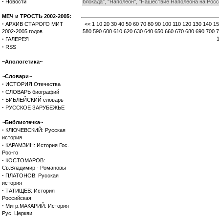
·
Новости
блокада", "Наполеон", "Нашествие Наполеона на Росси
МЕЧ и ТРОСТЬ 2002-2005:
·
АРХИВ СТАРОГО МИТ
<<
1
10
20
30
40
50
60
70
80
90
100
110
120
130
140
15
2002-2005 годов
580
590
600
610
620
630
640
650
660
670
680
690
700
7
·
ГАЛЕРЕЯ
·
RSS
~Апологетика~
~Словари~
·
ИСТОРИЯ Отечества
·
СЛОВАРЬ биографий
·
БИБЛЕЙСКИЙ словарь
·
РУССКОЕ ЗАРУБЕЖЬЕ
~Библиотечка~
·
КЛЮЧЕВСКИЙ: Русская
история
·
КАРАМЗИН: История Гос.
Рос-го
·
КОСТОМАРОВ:
Св.Владимир - Романовы
·
ПЛАТОНОВ: Русская
история
·
ТАТИЩЕВ: История
Российская
·
Митр.МАКАРИЙ: История
Рус. Церкви