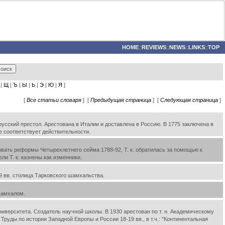
HOME
::
REVIEWS
::
NEWS
::
LINKS
::
TOP
|
Щ
|
Ъ
|
Ы
|
Ь
|
Э
|
Ю
|
Я
]
[
Все статьи словаря
] [
Предыдущая страница
] [
Следующая страница
]
усский престол. Арестована в Италии и доставлена в Россию. В 1775 заключена в
не соответствует действительности.
овать реформы Четырехлетнего сейма 1788-92, Т. к. обратилась за помощью к
ли Т. к. казнены как изменники.
9 вв. столица Тарковского шамхальства.
 шамхалом.
иверситета. Создатель научной школы. В 1930 арестован по т. н. Академическому
Труды по истории Западной Европы и России 18-19 вв., в т.ч.: "Континентальная