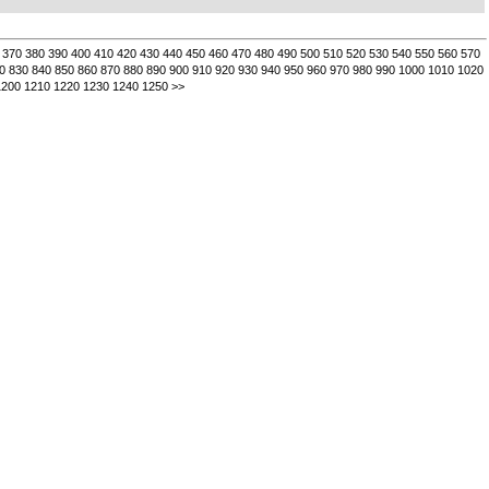
370
380
390
400
410
420
430
440
450
460
470
480
490
500
510
520
530
540
550
560
570
0
830
840
850
860
870
880
890
900
910
920
930
940
950
960
970
980
990
1000
1010
1020
1200
1210
1220
1230
1240
1250
>>