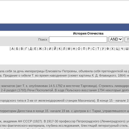
История Отечества
Поиск
[
А
|
Б
|
В
|
Г
|
Д
|
Е
|
Ж
|
З
|
И
|
Й
|
К
|
Л
|
М
|
Н
|
О
|
П
|
Р
|
С
|
Т
|
У
|
Ф
|
Х
|
Ц
|
Ч
|
Ш
ла себя за дочь императрицы Елизаветы Петровны, объявила себя претенденткой на р
. Предание о гибели Т. во время наводнения (сюжет картины К. Д. Флавицкого, 1864) 
агнатов (акт Т. к. опубликован 14.5.1792 в местечке Тарговица). Стремясь ликвидир
 2-й раздел (1793) Речи Посполитой. В ходе Польского восстания 1794 некоторые деяте
ородского типа в 3 км от железнодорожной станции Махачкала). В конце 15 - начале 1
ерритории Дагестана в конце 15 -начале 19 вв. с центром в г. Тарки, управлявшееся
, академик АН СССР (1927). В 1917-30 профессор Петроградского (Ленинградского) ун
атство фактического материала, глубина исследования, блестящий литературный стиль. 