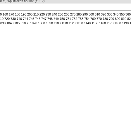
ю", "Крымская война" (т. 1-2).
0
160
170
180
190
200
210
220
230
240
250
260
270
280
290
300
310
320
330
340
350
360
10
720
730
740
744
745
746
747
748
749
750
751
752
753
754
760
770
780
790
800
810
82
1030
1040
1050
1060
1070
1080
1090
1100
1110
1120
1130
1140
1150
1160
1170
1180
1190