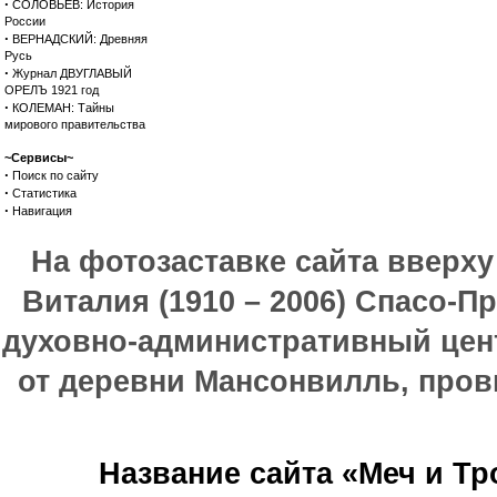
·
СОЛОВЬЕВ: История
России
·
ВЕРНАДСКИЙ: Древняя
Русь
·
Журнал ДВУГЛАВЫЙ
ОРЕЛЪ 1921 год
·
КОЛЕМАН: Тайны
мирового правительства
~Сервисы~
·
Поиск по сайту
·
Статистика
·
Навигация
На фотозаставке сайта вверх
Виталия (1910 – 2006) Спасо-П
духовно-административный цен
от деревни Мансонвилль, прови
Название сайта «Меч и Т