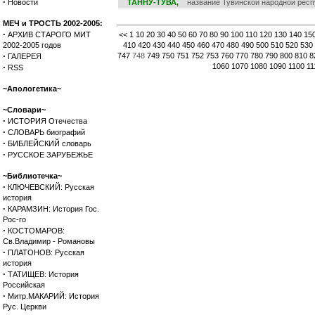
·
Новости
ТАННУ-ТУВА,
название Тувинской народной респу
МЕЧ и ТРОСТЬ 2002-2005:
·
АРХИВ СТАРОГО МИТ
<<
1
10
20
30
40
50
60
70
80
90
100
110
120
130
140
15
2002-2005 годов
410
420
430
440
450
460
470
480
490
500
510
520
530
·
747
748
749
750
751
752
753
760
770
780
790
800
810
8
ГАЛЕРЕЯ
·
1060
1070
1080
1090
1100
11
RSS
~Апологетика~
~Словари~
·
ИСТОРИЯ Отечества
·
СЛОВАРЬ биографий
·
БИБЛЕЙСКИЙ словарь
·
РУССКОЕ ЗАРУБЕЖЬЕ
~Библиотечка~
·
КЛЮЧЕВСКИЙ: Русская
история
·
КАРАМЗИН: История Гос.
Рос-го
·
КОСТОМАРОВ:
Св.Владимир - Романовы
·
ПЛАТОНОВ: Русская
история
·
ТАТИЩЕВ: История
Российская
·
Митр.МАКАРИЙ: История
Рус. Церкви