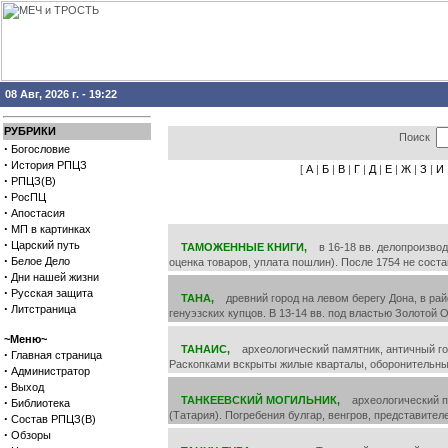
08 Авг, 2026 г. - 19:22
РУБРИКИ
Поиск
·
Богословие
·
История РПЦЗ
[
А
|
Б
|
В
|
Г
|
Д
|
Е
|
Ж
|
З
|
И
·
РПЦЗ(В)
·
РосПЦ
·
Апостасия
·
МП в картинках
·
Царский путь
ТАМОЖЕННЫЕ КНИГИ,
в 16-18 вв. делопроизвод
·
Белое Дело
оценка товаров, уплата пошлин). После 1754 не сост
·
Дни нашей жизни
·
Русская защита
ТАНА,
древний город на левом берегу Дона, в район
·
Литстраница
генуэзских купцов. В 13-14 вв. под властью Золотой 
~Меню~
ТАНАИС,
археологический памятник, античный город 
·
Главная страница
Раскопками вскрыты жилые кварталы, оборонительные 
·
Администратор
·
Выход
ТАНКЕЕВСКИЙ МОГИЛЬНИК,
археологический памя
·
Библиотека
(Татария). Погребения булгар, венгров, представите
·
Состав РПЦЗ(В)
·
Обзоры