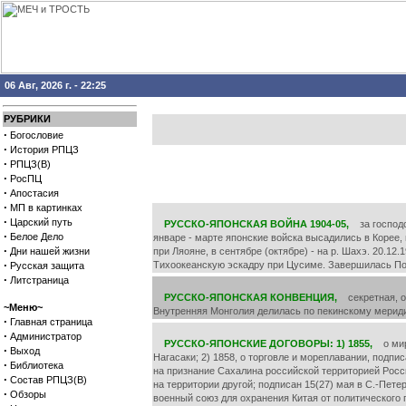
06 Авг, 2026 г. - 22:25
РУБРИКИ
·
Богословие
·
История РПЦЗ
·
РПЦЗ(В)
·
РосПЦ
·
Апостасия
·
МП в картинках
·
Царский путь
РУССКО-ЯПОНСКАЯ ВОЙНА 1904-05,
за господст
·
Белое Дело
январе - марте японские войска высадились в Корее,
·
Дни нашей жизни
при Ляояне, в сентябре (октябре) - на р. Шахэ. 20.1
·
Тихоокеанскую эскадру при Цусиме. Завершилась По
Русская защита
·
Литстраница
РУССКО-ЯПОНСКАЯ КОНВЕНЦИЯ,
секретная, о 
~Меню~
Внутренняя Монголия делилась по пекинскому мериди
·
Главная страница
·
Администратор
РУССКО-ЯПОНСКИЕ ДОГОВОРЫ: 1) 1855,
о мире
·
Выход
Нагасаки; 2) 1858, о торговле и мореплавании, подп
·
Библиотека
на признание Сахалина российской территорией Росс
·
Состав РПЦЗ(В)
на территории другой; подписан 15(27) мая в С.-Пете
·
Обзоры
военный союз для охранения Китая от политического 