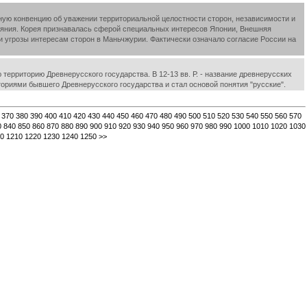
ную конвенцию об уважении территориальной целостности сторон, независимости и
лияния. Корея признавалась сферой специальных интересов Японии, Внешняя
или угрозы интересам сторон в Маньчжурии. Фактически означало согласие России на
ерриторию Древнерусского государства. В 12-13 вв. Р. - название древнерусских
риториями бывшего Древнерусского государства и стал основой понятия "русские".
370
380
390
400
410
420
430
440
450
460
470
480
490
500
510
520
530
540
550
560
570
0
840
850
860
870
880
890
900
910
920
930
940
950
960
970
980
990
1000
1010
1020
1030
0
1210
1220
1230
1240
1250
>>