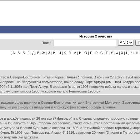
История Отечества
Поиск
[
А
|
Б
|
В
|
Г
|
Д
|
Е
|
Ж
|
З
|
И
|
Й
|
К
|
Л
|
М
|
Н
|
О
|
П
|
Р
|
С
|
Т
|
У
|
Ф
|
Х
|
Ц
|
Ч
|
Ш
во в Северо-Восточном Китае и Корее. Начата Японией. В ночь на 27.1(6.2). 1904 яп
 и апреле - на Ляодунском полуострове, начав осаду Порт-Артура (см. Порт-Артура об
2.1904 (2.1.1905) пал Порт-Артур. В феврале (марте) 1905 японские войска нанесли тя
ртсмутским миром 1905, ускорила начало Революции 1905-07.
разделе сфер влияния в Северо-Восточном Китае и Внутренней Монголии. Заключена 2
ану на российскую (западную) и японскую (восточную) сферы влияния.
 и дружбе; подписан 26 января (7 февраля) в г. Симода, определил морскую границу,
исан 7(19) августа в Эдо. Стороны согласились также обменяться постоянными диплома
ия уступала Японии Курильские острова. 4) 1895, о "взаимной свободе торговли и мо
рбурге. 5) 1905, см. Портсмутский мир. 6) 1916, заключен 20 июня (3 июля) в Петрогр
господства 3-й державы.