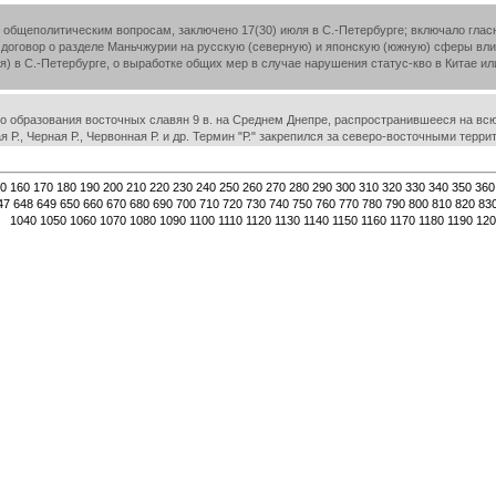
 общеполитическим вопросам, заключено 17(30) июля в С.-Петербурге; включало глас
м; договор о разделе Маньчжурии на русскую (северную) и японскую (южную) сферы в
ля) в С.-Петербурге, о выработке общих мер в случае нарушения статус-кво в Китае 
 образования восточных славян 9 в. на Среднем Днепре, распространившееся на всю т
ая Р., Черная Р., Червонная Р. и др. Термин "Р." закрепился за северо-восточными тер
0
160
170
180
190
200
210
220
230
240
250
260
270
280
290
300
310
320
330
340
350
360
47
648
649
650
660
670
680
690
700
710
720
730
740
750
760
770
780
790
800
810
820
83
1040
1050
1060
1070
1080
1090
1100
1110
1120
1130
1140
1150
1160
1170
1180
1190
120