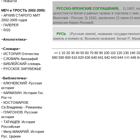
·
Новости
РУССКО-ЯПОНСКИЕ СОГЛАШЕНИЯ,
1) 1907, по
МЕЧ и ТРОСТЬ 2002-2005:
целостности Китая и равных правах в торговле с ни
·
АРХИВ СТАРОГО МИТ
Монголия - России. 2) 1910, заключено 21 июня (4 ию
2002-2005 годов
аннексию Кореи Японией.
·
ГАЛЕРЕЯ
·
RSS
РУСЬ
(Русская земля), название государственного
земель и княжеств. Возникли названия: Белая Р., Мал
~Апологетика~
~Словари~
<<
1
10
20
30
40
50
60
70
80
90
100
110
120
130
140
15
·
ИСТОРИЯ Отечества
580
590
600
610
620
630
640
641
642
643
644
645
646
6
·
СЛОВАРЬ биографий
·
БИБЛЕЙСКИЙ словарь
·
РУССКОЕ ЗАРУБЕЖЬЕ
~Библиотечка~
·
КЛЮЧЕВСКИЙ: Русская
история
·
КАРАМЗИН: История Гос.
Рос-го
·
КОСТОМАРОВ:
Св.Владимир - Романовы
·
ПЛАТОНОВ: Русская
история
·
ТАТИЩЕВ: История
Российская
·
Митр.МАКАРИЙ: История
Рус. Церкви