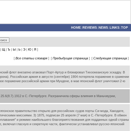
HOME
::
REVIEWS
::
NEWS
::
LINKS
::
TOP
|
Щ
|
Ъ
|
Ы
|
Ь
|
Э
|
Ю
|
Я
]
[
Все статьи словаря
] [
Предыдущая страница
] [
Следующая страница
]
онский флот внезапно атаковал Порт-Артур и блокировал Тихоокеанскую эскадру. В
орона). Российская армия в августе (сентябре) 1904 потерпела поражение в сражении
желое поражение российской армии при Мукдене, в мае японский флот уничтожил 2-ю
5.6(8.7).1912 в С.-Петербурге. Разграничила сферы влияния в Маньчжурии,
 японское правительство открыло для российских судов порты Си-мода, Хакодате,
тическими миссиями. 3) 1875, подписан 25 апреля (7 мая) в С.-Петербурге. В обмен
реплавания" и режиме наибольшего благоприятствования для подданных одной страны
аде, включал гласную и секретную части, фактически устанавливал русско-японский