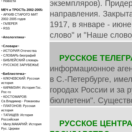
·
экземпляров). Приде
Новости
МЕЧ и ТРОСТЬ 2002-2005:
направления. Закрыт
·
АРХИВ СТАРОГО МИТ
2002-2005 годов
1917, в январе - июн
·
ГАЛЕРЕЯ
·
RSS
слово" и "Наше слово
~Апологетика~
~Словари~
·
ИСТОРИЯ Отечества
·
СЛОВАРЬ биографий
РУССКОЕ ТЕЛЕГ
·
БИБЛЕЙСКИЙ словарь
·
РУССКОЕ ЗАРУБЕЖЬЕ
информационное агент
~Библиотечка~
в С.-Петербурге, име
·
КЛЮЧЕВСКИЙ: Русская
история
·
городах России и за
КАРАМЗИН: История Гос.
Рос-го
·
КОСТОМАРОВ:
бюллетени". Существо
Св.Владимир - Романовы
·
ПЛАТОНОВ: Русская
история
·
ТАТИЩЕВ: История
Российская
РУССКОЕ ЦЕНТР
·
Митр.МАКАРИЙ: История
Рус. Церкви