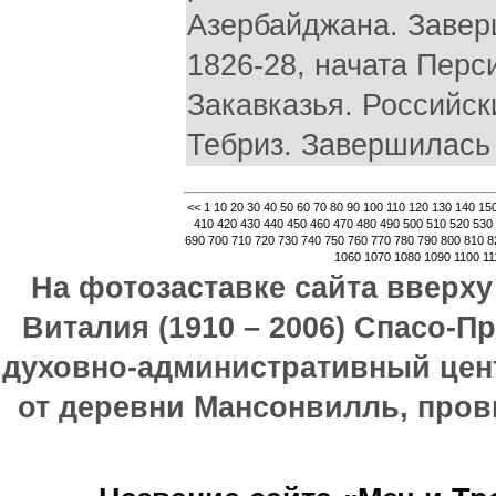
Азербайджана. Завер
1826-28, начата Перс
Закавказья. Российск
Тебриз. Завершилась
<<
1
10
20
30
40
50
60
70
80
90
100
110
120
130
140
15
410
420
430
440
450
460
470
480
490
500
510
520
530
690
700
710
720
730
740
750
760
770
780
790
800
810
8
1060
1070
1080
1090
1100
11
На фотозаставке сайта вверх
Виталия (1910 – 2006) Спасо-П
духовно-административный цен
от деревни Мансонвилль, прови