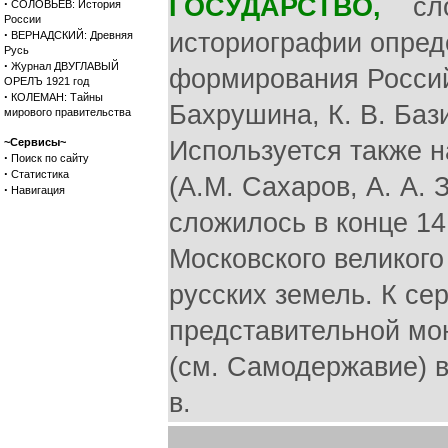
ГОСУДАРСТВО,
слож
·
СОЛОВЬЕВ: История
России
·
историографии опред
ВЕРНАДСКИЙ: Древняя
Русь
·
Журнал ДВУГЛАВЫЙ
формирования Российс
ОРЕЛЪ 1921 год
·
КОЛЕМАН: Тайны
Бахрушина, К. В. Бази
мирового правительства
~Сервисы~
Используется также н
·
Поиск по сайту
·
Статистика
(А.М. Сахаров, А. А.
·
Навигация
сложилось в конце 14
Московского великого
русских земель. К се
представительной мо
(см. Самодержавие) в
в.